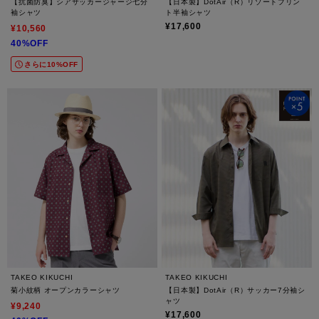
【抗菌防臭】シアサッカージャージ七分
【日本製】DotAir（R）リゾートプリン
袖シャツ
ト半袖シャツ
¥17,600
¥10,560
40%OFF
さらに10%OFF
TAKEO KIKUCHI
TAKEO KIKUCHI
菊小紋柄 オープンカラーシャツ
【日本製】DotAir（R）サッカー7分袖シ
ャツ
¥9,240
¥17,600