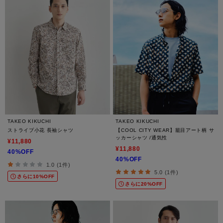
TAKEO KIKUCHI
TAKEO KIKUCHI
ストライプ小花 長袖シャツ
【COOL CITY WEAR】籠目アート柄 サ
ッカーシャツ /通気性
¥11,880
¥11,880
40%OFF
40%OFF
1.0 (1件)
5.0 (1件)
さらに10%OFF
さらに20%OFF