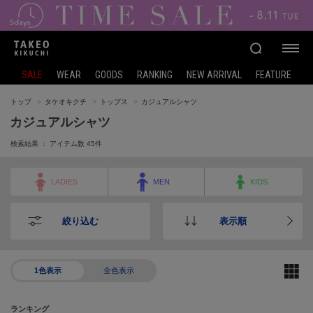
SALE
WEAR
GOODS
RANKING
NEW ARRIVAL
FEATURE
トップ
タケオキクチ
トップス
カジュアルシャツ
カジュアルシャツ
検索結果 ： アイテム数
45
件
LADIES
MEN
KIDS
絞り込む
表示順
1色表示
全色表示
ランキング