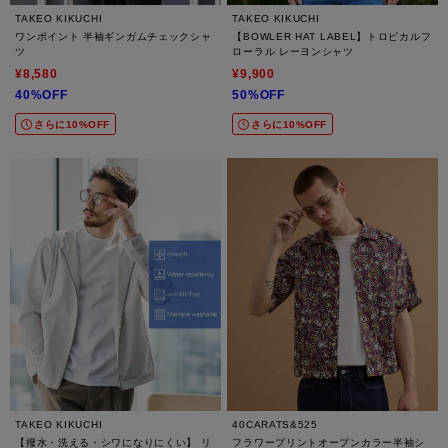
TAKEO KIKUCHI
TAKEO KIKUCHI
ワンポイント 半袖ギンガムチェックシャ
【BOWLER HAT LABEL】トロピカルフ
ツ
ローラル レーヨンシャツ
¥8,580
¥9,900
40%OFF
50%OFF
さらに10%OFF
さらに10%OFF
TAKEO KIKUCHI
40CARATS&525
【撥水・洗える・シワになりにくい】 リ
フラワープリントオープンカラー半袖シ