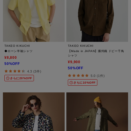
TAKEO KIKUCHI
TAKEO KIKUCHI
◆ローン半袖シャツ
【Made in JAPAN】播州織 ドビー千鳥
シャツ
¥8,800
¥9,900
50%OFF
50%OFF
4.3 (3件)
5.0 (1件)
さらに20%OFF
さらに10%OFF