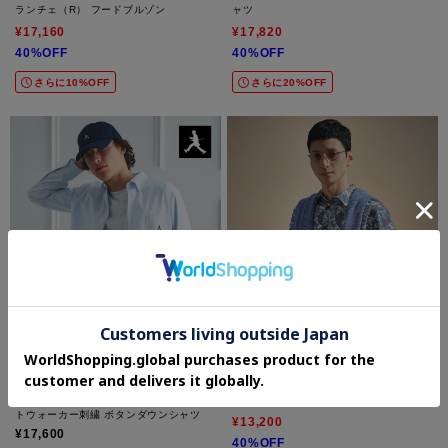
ランチェ（R） フードブルゾン
ャツ
¥17,160
¥17,820
40%OFF
40%OFF
さらに10%OFF
さらに20%OFF
TAKEO KIKUCHI
TAKEO KIKUCHI
【BOWLER HAT LABEL】ボーラーハッ
カカオ柄プリントシャツ
トウォーカー刺繍 ボタンダウンシャツ
¥13,200
¥17,600
40%OFF