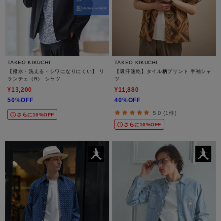
TAKEO KIKUCHI
TAKEO KIKUCHI
【撥水・洗える・シワになりにくい】 リ
【吸汗速乾】タイル柄プリント 半袖シャ
ランチェ（R） シャツ
ツ
¥13,200
¥11,880
50%OFF
40%OFF
5.0 (1件)
さらに10%OFF
さらに10%OFF