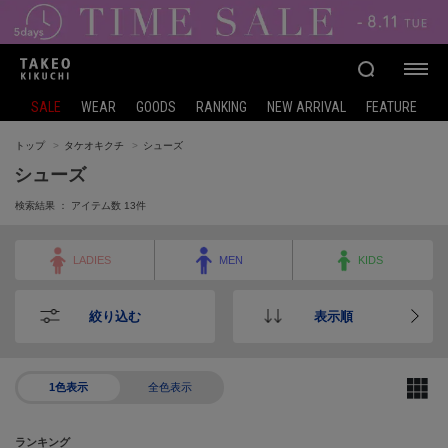
SALE
WEAR
GOODS
RANKING
NEW ARRIVAL
FEATURE
トップ
タケオキクチ
シューズ
シューズ
検索結果 ： アイテム数
13
件
LADIES
MEN
KIDS
絞り込む
表示順
1色表示
全色表示
ランキング