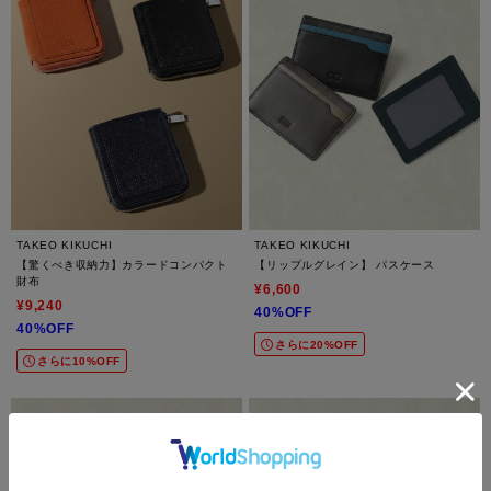
TAKEO KIKUCHI
TAKEO KIKUCHI
【驚くべき収納力】カラードコンパクト
【リップルグレイン】 パスケース
財布
¥6,600
¥9,240
40%OFF
40%OFF
さらに20%OFF
さらに10%OFF