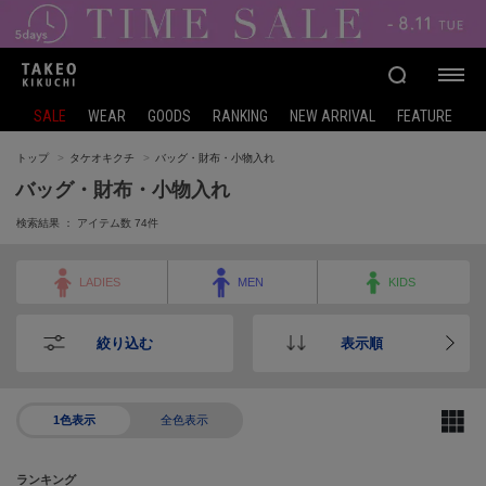
SALE
WEAR
GOODS
RANKING
NEW ARRIVAL
FEATURE
トップ
タケオキクチ
バッグ・財布・小物入れ
バッグ・財布・小物入れ
検索結果 ： アイテム数
74
件
LADIES
MEN
KIDS
絞り込む
表示順
1色表示
全色表示
ランキング