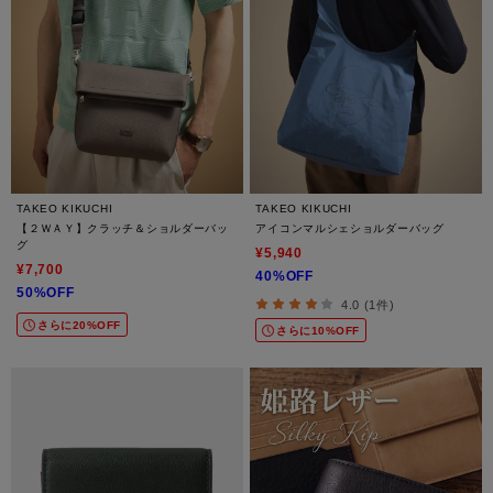
TAKEO KIKUCHI
TAKEO KIKUCHI
【２ＷＡＹ】クラッチ＆ショルダーバッ
アイコンマルシェショルダーバッグ
グ
¥5,940
¥7,700
40%OFF
50%OFF
4.0 (1件)
さらに20%OFF
さらに10%OFF