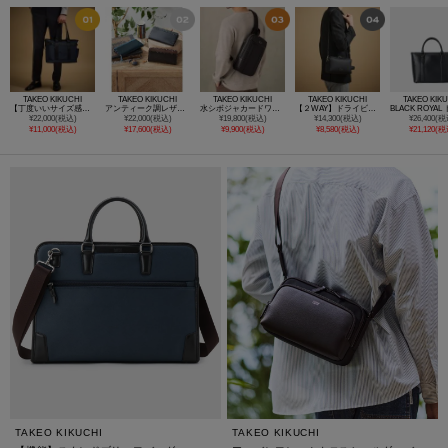
TAKEO KIKUCHI
TAKEO KIKUCHI
TAKEO KIKUCHI
TAKEO KIKUCHI
TAKEO KIK
【丁度いいサイズ感】ON/OFFユーティリティートートバッグ
アンティーク調レザー ラウンドファスナー 長財布
水シボジャカードワンショルダーバッグ
【２WAY】ドライビング/ショルダーバッグ
¥22,000(税込)
¥22,000(税込)
¥19,800(税込)
¥14,300(税込)
¥26,400(税
¥11,000(税込)
¥17,600(税込)
¥9,900(税込)
¥8,580(税込)
¥21,120(税
TAKEO KIKUCHI
TAKEO KIKUCHI