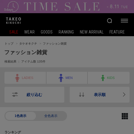
SALE
WEAR
GOODS
RANKING
NEW ARRIVAL
FEATURE
トップ
タケオキクチ
ファッション雑貨
ファッション雑貨
検索結果 ： アイテム数
135
件
LADIES
MEN
KIDS
絞り込む
表示順
1色表示
全色表示
ランキング