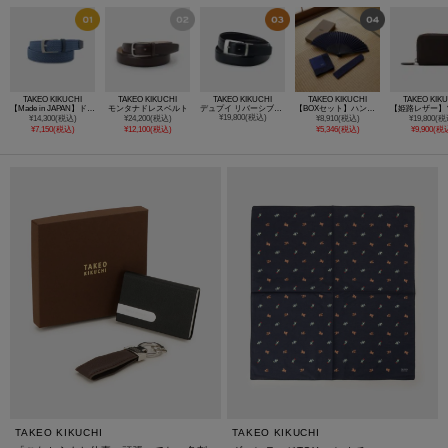
TAKEO KIKUCHI
TAKEO KIKUCHI
TAKEO KIKUCHI
TAKEO KIKUCHI
TAKEO KIK
【Made in JAPAN】ドモドソーラ ゴムメッシュベルト
モンタナドレスベルト
デュプイ リバーシブル ベルト
【BOXセット】ハンカチ＆扇子セット
¥19,800(税込)
¥14,300(税込)
¥24,200(税込)
¥8,910(税込)
¥19,800(税
¥7,150(税込)
¥12,100(税込)
¥5,346(税込)
¥9,900(税
TAKEO KIKUCHI
TAKEO KIKUCHI