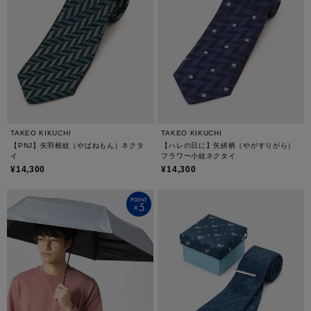
TAKEO KIKUCHI
TAKEO KIKUCHI
【PNJ】矢羽根紋（やばねもん）ネクタ
【ハレの日に】矢絣柄（やがすりがら）
イ
フラワー小紋ネクタイ
¥14,300
¥14,300