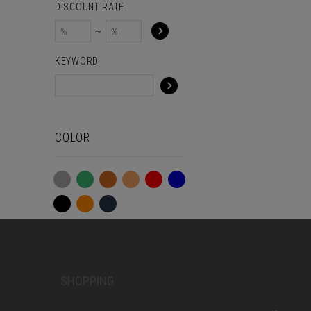
DISCOUNT RATE
～
KEYWORD
COLOR
SHOPPING