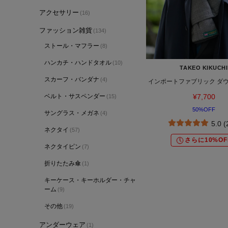
アクセサリー
(16)
ファッション雑貨
(134)
ストール・マフラー
(8)
ハンカチ・ハンドタオル
(10)
TAKEO KIKUCHI
スカーフ・バンダナ
(4)
インポートファブリック ダ
ベルト・サスペンダー
¥7,700
(15)
50%OFF
サングラス・メガネ
(4)
5.0 
ネクタイ
(57)
さらに10%OF
ネクタイピン
(7)
折りたたみ傘
(1)
キーケース・キーホルダー・チャ
ーム
(9)
その他
(19)
アンダーウェア
(1)