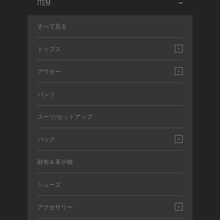
ITEM
すべて見る
トップス
アウター
パンツ
スーツ/セットアップ
バッグ
財布＆革小物
シューズ
アクセサリー