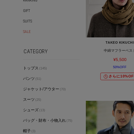
RANKING
GIFT
SUITS
SALE
TAKEO KIKUCHI
CATEGORY
中綿マフラーベス
¥5,500
50%OFF
トップス
(145)
さらに10%OF
パンツ
(51)
ジャケット/アウター
(70)
スーツ
(25)
シューズ
(13)
バッグ・財布・小物入れ
(75)
帽子
(3)