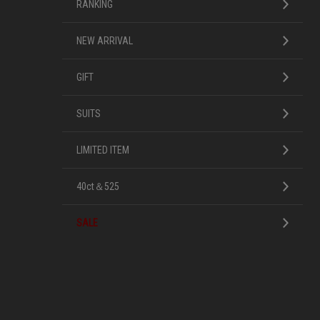
RANKING
NEW ARRIVAL
GIFT
SUITS
LIMITED ITEM
40ct＆525
SALE