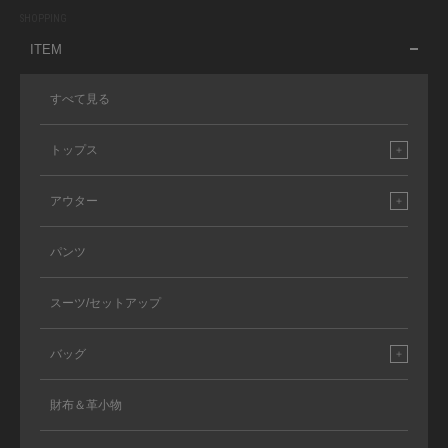
SHOPPING
ITEM
すべて見る
トップス
アウター
パンツ
スーツ/セットアップ
バッグ
財布＆革小物