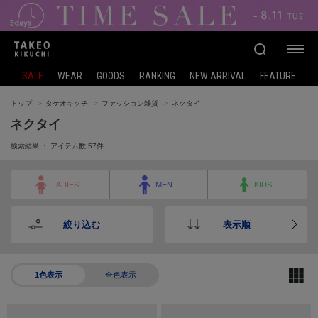
SALE
WEAR
GOODS
RANKING
NEW ARRIVAL
FEATURE
トップ
タケオキクチ
ファッション雑貨
ネクタイ
ネクタイ
検索結果 ： アイテム数
57
件
LADIES
MEN
KIDS
絞り込む
表示順
1色表示
全色表示