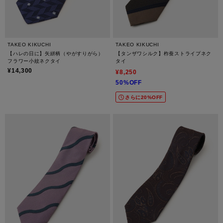
TAKEO KIKUCHI
TAKEO KIKUCHI
【ハレの日に】矢絣柄（やがすりがら）
【タンザワシルク】柞蚕ストライプネク
フラワー小紋ネクタイ
タイ
¥14,300
¥8,250
50%OFF
さらに20%OFF