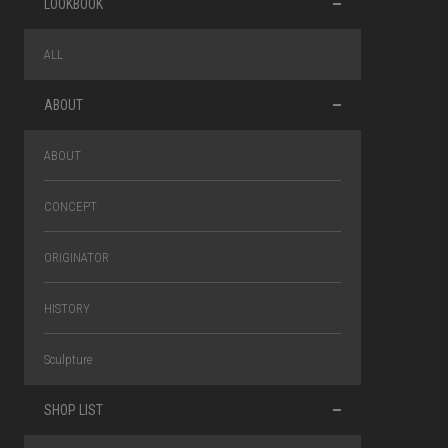
LOOKBOOK
ALL
ABOUT
ABOUT
CONCEPT
ORIGINATOR
HISTORY
Sculpture
SHOP LIST