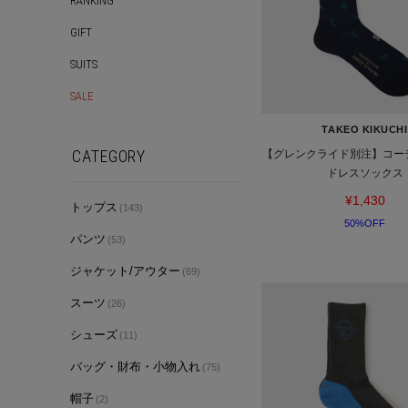
RANKING
GIFT
SUITS
SALE
TAKEO KIKUCHI
CATEGORY
【グレンクライド別注】コー
ドレスソックス
¥1,430
トップス
(143)
50%OFF
パンツ
(53)
ジャケット/アウター
(69)
スーツ
(26)
シューズ
(11)
バッグ・財布・小物入れ
(75)
帽子
(2)