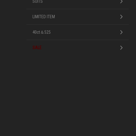
SUITS
LIMITED ITEM
40ct＆525
SALE