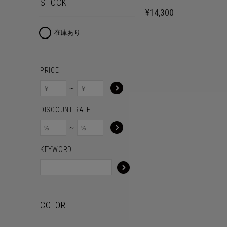
STOCK
¥14,300
在庫あり
PRICE
～
DISCOUNT RATE
～
KEYWORD
COLOR