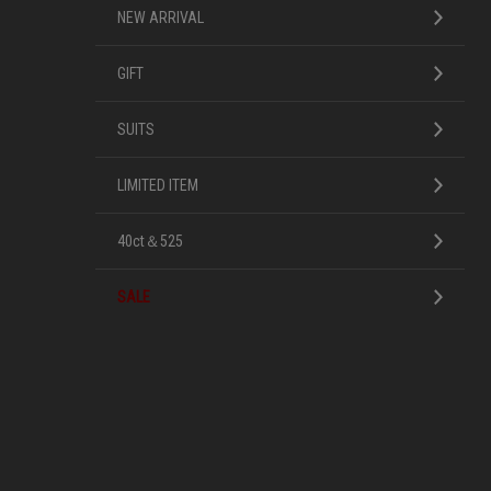
NEW ARRIVAL
GIFT
SUITS
LIMITED ITEM
40ct＆525
SALE