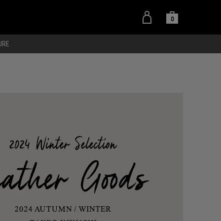
0
URE