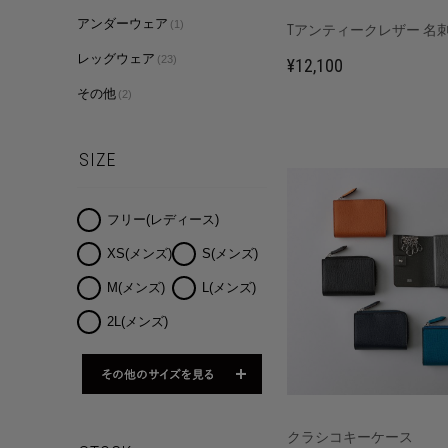
アンダーウェア
(1)
Tアンティークレザー 名
レッグウェア
(23)
¥12,100
その他
(2)
SIZE
フリー(レディース)
XS(メンズ)
S(メンズ)
M(メンズ)
L(メンズ)
2L(メンズ)
クラシコキーケース