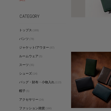
CATEGORY
トップス
(169)
パンツ
(78)
ジャケット/アウター
(87)
ルームウェア
(5)
スーツ
(35)
シューズ
(14)
バッグ・財布・小物入れ
(113)
帽子
(5)
アクセサリー
(24)
ファッション雑貨
(166)