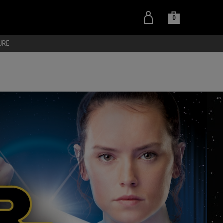
0
URE