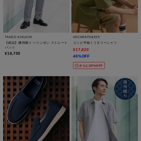
TAKEO KIKUCHI
40CARATS&525
【銘品】播州織り ヘリンボン ストレート
コンビ半袖ミリタリーシャツ
パンツ
¥17,820
¥18,700
40%OFF
さらに20%OFF