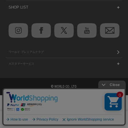
SHOP LIST
ワールド プレミアムクラブ
カスタマーサービス
© WORLD CO., LTD.
注意：当社のメールアドレスを使用した
絞り込む
偽装メールにご注意ください
0
初めての方へ
ご利用案内・お問い合わせ
メニュー
スナップ
探す
お気に入り
カート