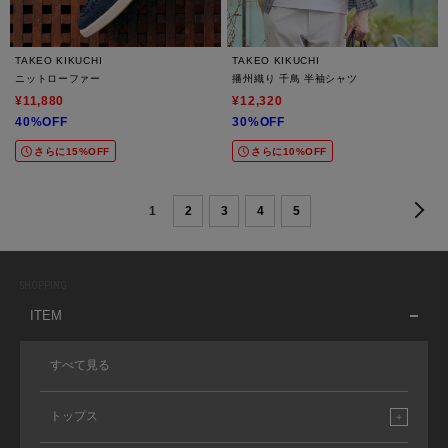
TAKEO KIKUCHI
TAKEO KIKUCHI
ニットローファー
播州織り 千鳥 半袖シャツ
¥11,880
¥12,320
40%OFF
30%OFF
さらに15%OFF
さらに10%OFF
1
2
3
4
5
SHOPPING
ITEM
すべて見る
トップス