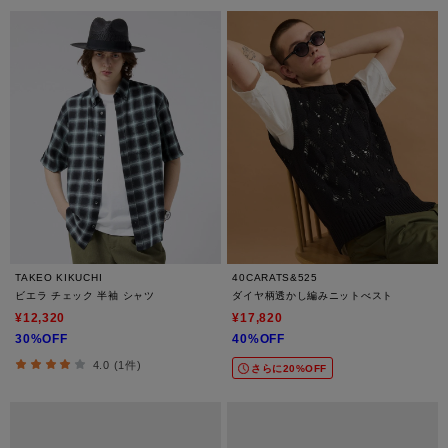
TAKEO KIKUCHI
40CARATS&525
ビエラ チェック 半袖 シャツ
ダイヤ柄透かし編みニットべスト
¥12,320
¥17,820
30%OFF
40%OFF
4.0 (1件)
さらに20%OFF