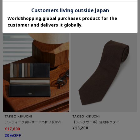
¥14,300
¥15,840
40%OFF
さらに10%OFF
TAKEO KIKUCHI
TAKEO KIKUCHI
アンティーク調レザー 2つ折り長財布
【シルクウール】無地ネクタイ
¥13,200
¥17,600
20%OFF