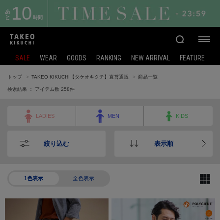
10
あ
と
時間
SALE
WEAR
GOODS
RANKING
NEW ARRIVAL
FEATURE
トップ
TAKEO KIKUCHI【タケオキクチ】直営通販
商品一覧
検索結果 ： アイテム数
258
件
LADIES
MEN
KIDS
絞り込む
表示順
1色表示
全色表示