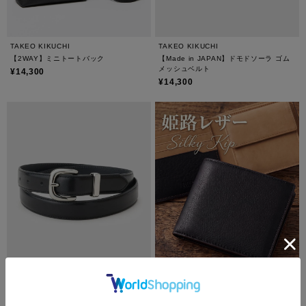
TAKEO KIKUCHI
TAKEO KIKUCHI
【2WAY】ミニトートバック
【Made in JAPAN】ドモドソーラ ゴム
メッシュベルト
¥14,300
¥14,300
TAKEO KIKUCHI
TAKEO KIKUCHI
イタリアンMAREMMA（マレンマ）レザ
【姫路産レザー】ソフトタッチキップ2つ
ーベルト
折り財布