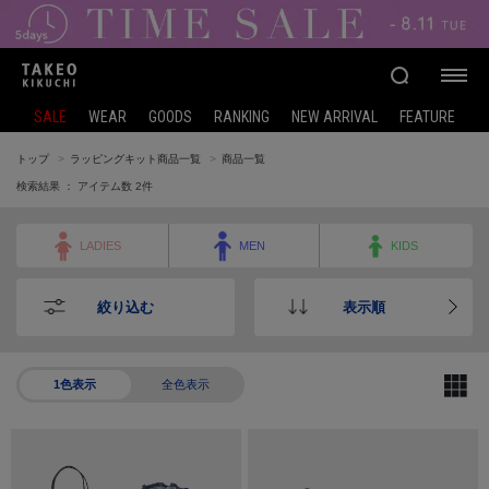
SALE
WEAR
GOODS
RANKING
NEW ARRIVAL
FEATURE
トップ
ラッピングキット商品一覧
商品一覧
検索結果 ： アイテム数
2
件
LADIES
MEN
KIDS
絞り込む
表示順
1色表示
全色表示