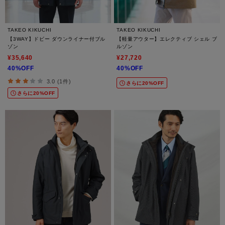
TAKEO KIKUCHI
TAKEO KIKUCHI
【3WAY】ドビー ダウンライナー付ブル
【軽量アウター】エレクティブ シェル ブ
ゾン
ルゾン
¥35,640
¥27,720
40%OFF
40%OFF
3.0 (1件)
さらに20%OFF
さらに20%OFF