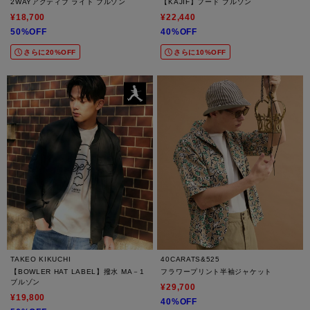
2WAYアクティブ ライト ブルゾン
【KAJIF】フード ブルゾン
¥18,700
¥22,440
50%OFF
40%OFF
さらに20%OFF
さらに10%OFF
TAKEO KIKUCHI
40CARATS&525
【BOWLER HAT LABEL】撥水 MA－1
フラワープリント半袖ジャケット
ブルゾン
¥29,700
¥19,800
40%OFF