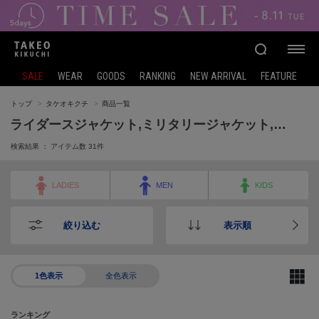
SALE
WEAR
GOODS
RANKING
NEW ARRIVAL
FEATURE
トップ
タケオキクチ
商品一覧
ライダースジャケット,ミリタリージャケット,デニムジャケット,ダウンジャケット/コート,ダウンベスト,ブルゾン/ジャンバー,中綿ベスト,スタジャン,ポンチョ
検索結果 ： アイテム数
31
件
LADIES
MEN
KIDS
絞り込む
表示順
1色表示
全色表示
ランキング