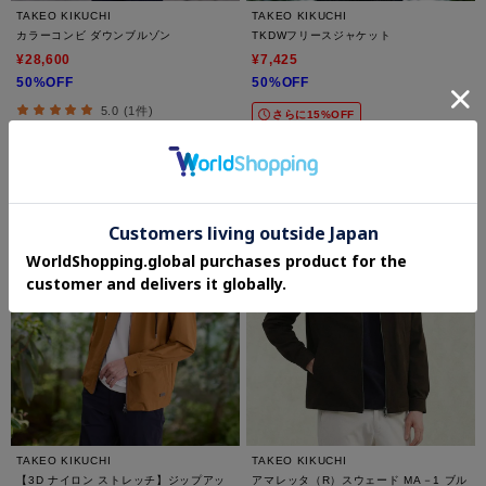
TAKEO KIKUCHI
TAKEO KIKUCHI
カラーコンビ ダウンブルゾン
TKDWフリースジャケット
¥28,600
¥7,425
50%OFF
50%OFF
5.0 (1件)
さらに15%OFF
さらに10%OFF
TAKEO KIKUCHI
TAKEO KIKUCHI
【3D ナイロン ストレッチ】ジップアッ
アマレッタ（R）スウェード MA－1 ブル