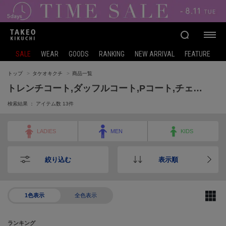
SALE
WEAR
GOODS
RANKING
NEW ARRIVAL
FEATURE
トップ
タケオキクチ
商品一覧
トレンチコート,ダッフルコート,Pコート,チェスターコート,ステンカラーコート,モッズコート,レインコート,中綿コート,ノーカラーコート,フーデットコート,スタンドカラーコート
検索結果 ： アイテム数
13
件
LADIES
MEN
KIDS
絞り込む
表示順
1色表示
全色表示
ランキング