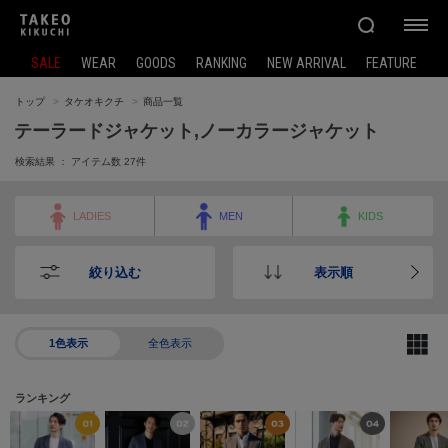
SALE
WEAR
GOODS
RANKING
NEW ARRIVAL
FEATURE
トップ
タケオキクチ
商品一覧
テーラードジャケット,ノーカラージャケット
検索結果 ： アイテム数
27
件
LADIES
MEN
KIDS
絞り込む
表示順
1色表示
全色表示
ランキング