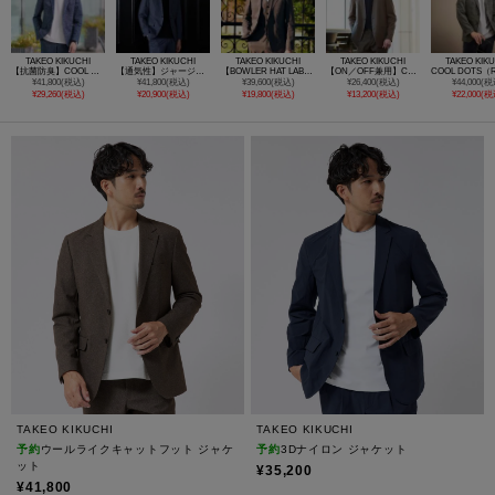
TAKEO KIKUCHI
TAKEO KIKUCHI
TAKEO KIKUCHI
TAKEO KIKUCHI
TAKEO KIK
【抗菌防臭】COOL DOTS（R）ドビープリント ジャケット
【通気性】ジャージ千鳥柄 ジャケット
【BOWLER HAT LABEL】TWトロピカルシャンブレー JAZZジャケット
【ON／OFF兼用】CARREMANファブリック ノーカラージャケット
¥41,800(税込)
¥41,800(税込)
¥39,600(税込)
¥26,400(税込)
¥44,000(税
¥29,260(税込)
¥20,900(税込)
¥19,800(税込)
¥13,200(税込)
¥22,000(税
TAKEO KIKUCHI
TAKEO KIKUCHI
予約
ウールライクキャットフット ジャケ
予約
3Dナイロン ジャケット
ット
¥35,200
¥41,800