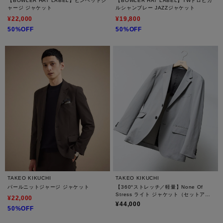
【BOWLER HAT LABEL】ピンヘッドジ
【BOWLER HAT LABEL】TWトロピカ
ャージ ジャケット
ルシャンブレー JAZZジャケット
¥22,000
¥19,800
50%OFF
50%OFF
TAKEO KIKUCHI
TAKEO KIKUCHI
パールニットジャージ ジャケット
【360°ストレッチ／軽量】None Of
Stress ライト ジャケット（セットアッ
¥22,000
プ対応）
¥44,000
50%OFF