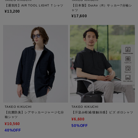
【通気性】AIR TOOL LIGHT Ｔシャツ
【日本製】DotAir（R）サッカー7分袖シ
ャツ
¥13,200
¥17,600
TAKEO KIKUCHI
TAKEO KIKUCHI
【抗菌防臭】シアサッカージャージ七分
【汗染み軽減/接触冷感】ビズ ポロシャツ
袖シャツ
¥6,600
¥10,560
50%OFF
40%OFF