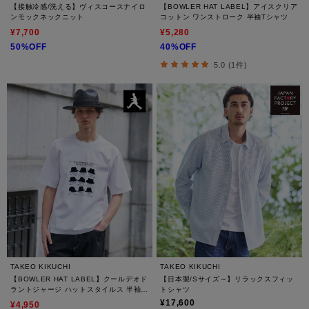
【接触冷感/洗える】ヴィスコースナイロ
【BOWLER HAT LABEL】アイスクリア
ンモックネックニット
コットン ワンストローク 半袖Tシャツ
¥7,700
¥5,280
50%OFF
40%OFF
5.0 (1件)
TAKEO KIKUCHI
TAKEO KIKUCHI
【BOWLER HAT LABEL】クールデオド
【日本製/Sサイズ～】リラックスフィッ
ラントジャージ ハットスタイルス 半袖T
トシャツ
シャツ
¥17,600
¥4,950