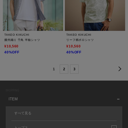
TAKEO KIKUCHI
TAKEO KIKUCHI
播州織り 千鳥 半袖シャツ
リーフ柄ポロシャツ
¥10,560
¥10,560
40%OFF
40%OFF
1
2
3
SHOPPING
ITEM
すべて見る
トップス