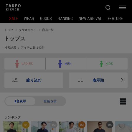
SALE
WEAR
GOODS
RANKING
NEW ARRIVAL
FEATURE
トップ
タケオキクチ
商品一覧
トップス
検索結果 ： アイテム数
143
件
LADIES
MEN
KIDS
絞り込む
表示順
1色表示
全色表示
ランキング