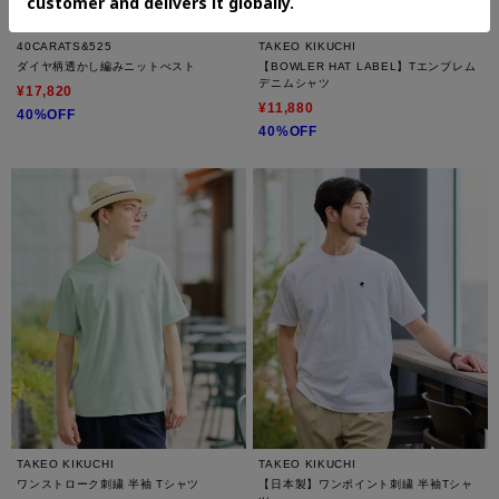
40CARATS&525
TAKEO KIKUCHI
ダイヤ柄透かし編みニットべスト
【BOWLER HAT LABEL】Tエンブレム
デニムシャツ
¥17,820
¥11,880
40%OFF
40%OFF
TAKEO KIKUCHI
TAKEO KIKUCHI
ワンストローク刺繍 半袖 Tシャツ
【日本製】ワンポイント刺繍 半袖Tシャ