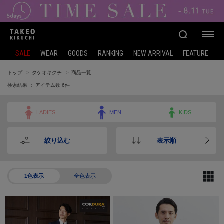
SALE
WEAR
GOODS
RANKING
NEW ARRIVAL
FEATURE
トップ
タケオキクチ
商品一覧
検索結果 ： アイテム数
6
件
LADIES
MEN
KIDS
絞り込む
表示順
1色表示
全色表示