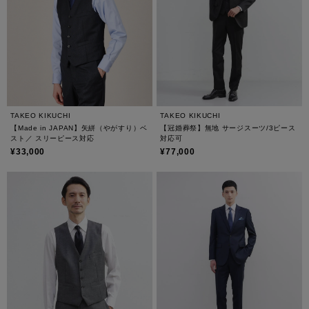
TAKEO KIKUCHI
TAKEO KIKUCHI
【Made in JAPAN】矢絣（やがすり）ベ
【冠婚葬祭】無地 サージスーツ/3ピース
スト／ スリーピース対応
対応可
¥33,000
¥77,000