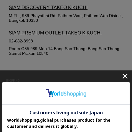
SIAM DISCOVERY TAKEO KIKUCHI
M FL., 989 Phayathai Rd, Pathum Wan, Pathum Wan District,
Bangkok 10330
SIAM PREMIUM OUTLET TAKEO KIKUCHI
02-082-8998
Room G55 989 Moo 14 Bang Sao Thong, Bang Sao Thong
Samut Prakan 10540
SHOPPING
ITEM
すべて見る
トップス