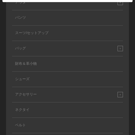
アウター
パンツ
スーツ/セットアップ
バッグ
財布＆革小物
シューズ
アクセサリー
ネクタイ
ベルト