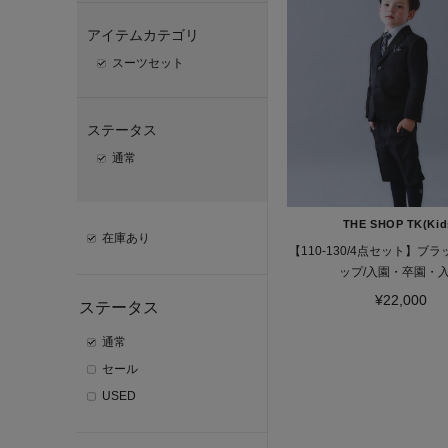
アイテムカテゴリ
スーツセット
ステータス
通常
THE SHOP TK(Kid
在庫あり
【110-130/4点セット】ブ
ップ/入園・卒園・
¥22,000
ステータス
通常
セール
USED