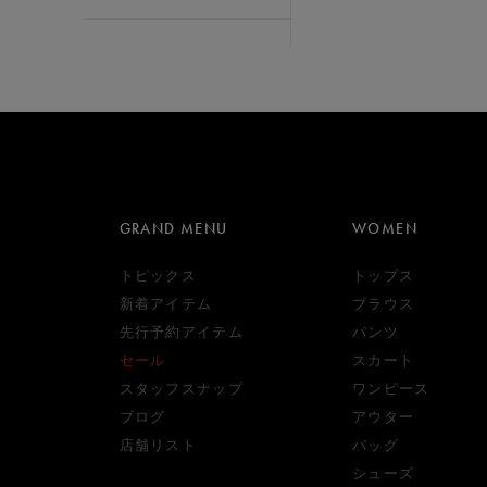
GRAND MENU
WOMEN
トピックス
トップス
新着アイテム
ブラウス
先行予約アイテム
パンツ
セール
スカート
スタッフスナップ
ワンピース
ブログ
アウター
店舗リスト
バッグ
シューズ