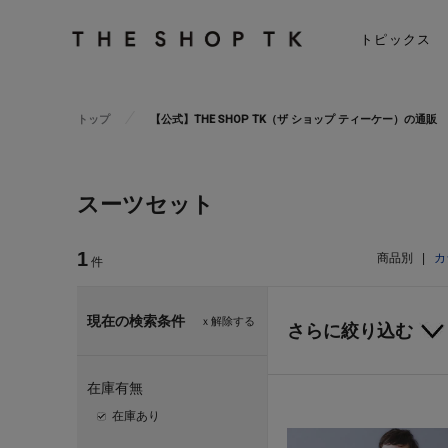
トピックス
トップ
【公式】THE SHOP TK（ザ ショップ ティーケー）の通販
スーツセット
1
商品別
|
カ
件
現在の検索条件
ｘ解除する
さらに絞り込む
在庫有無
在庫あり