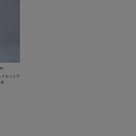
s)
ラックセットア
入学