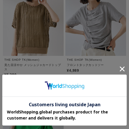
THE SHOP TK(Women)
THE SHOP TK(Women)
見た目涼やか メッシュジャカードトップ
フロントタックカットソー
ス
¥4,989
¥5,390
さらに10%OFF
さらに10%OFF