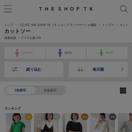
トップ
【公式】THE SHOP TK（ザ ショップ ティーケー）の通販
トップス
カットソ
カットソー
検索結果 ： アイテム数
7
件
LADIES
MEN
KIDS
絞り込む
表示順
1色表示
全色表示
ランキング