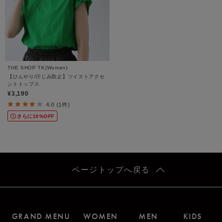
THE SHOP TK(Women)
【ひんやり/汗じみ防止】ツイストアクセ
ントトップス
¥3,190
4.0 (1件)
さらに10%OFF
ページトップへ戻る
GRAND MENU
WOMEN
MEN
KIDS