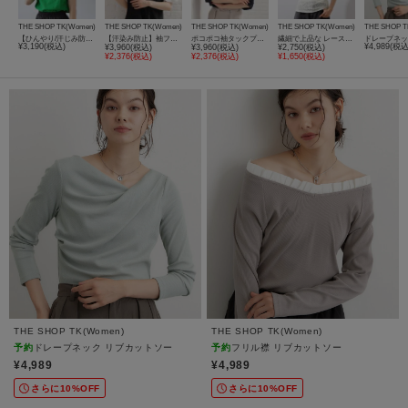
THE SHOP TK(Women)
THE SHOP TK(Women)
THE SHOP TK(Women)
THE SHOP TK(Women)
THE SHOP T
【ひんやり/汗じみ防止】ツイストアクセントトップス
【汗染み防止】袖フリルTシャツ【UVカット/洗濯機OK】
ポコポコ袖タックプルオーバー 体型カバー/洗濯機OK
繊細で上品な レース5分袖トップス
¥3,190(税込)
¥4,989(税込
¥3,960(税込)
¥3,960(税込)
¥2,750(税込)
¥2,376(税込)
¥2,376(税込)
¥1,650(税込)
THE SHOP TK(Women)
THE SHOP TK(Women)
予約
ドレープネック リブカットソー
予約
フリル襟 リブカットソー
¥4,989
¥4,989
さらに10%OFF
さらに10%OFF