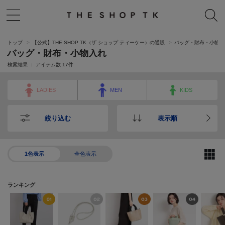
トップ
【公式】THE SHOP TK（ザ ショップ ティーケー）の通販
バッグ・財布・小物入
バッグ・財布・小物入れ
検索結果 ： アイテム数
17
件
LADIES
MEN
KIDS
絞り込む
表示順
1色表示
全色表示
ランキング