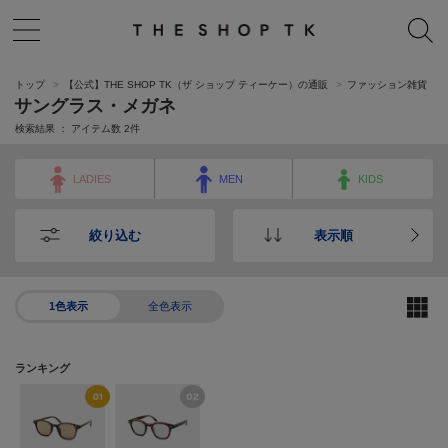
トップ
【公式】THE SHOP TK（ザ ショップ ティーケー）の通販
ファッション雑貨
サングラス・メガネ
検索結果 ： アイテム数
2
件
LADIES
MEN
KIDS
絞り込む
表示順
1色表示
全色表示
ランキング