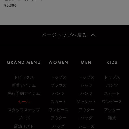
¥5,390
ページトップへ戻る
GRAND MENU
WOMEN
MEN
KIDS
トピックス
トップス
トップス
トップス
新着アイテム
ブラウス
シャツ
パンツ
先行予約アイテム
パンツ
パンツ
スカート
セール
スカート
ジャケット
ワンピース
スタッフスナップ
ワンピース
アウター
アウター
ブログ
アウター
バッグ
雑貨
店舗リスト
バッグ
シューズ