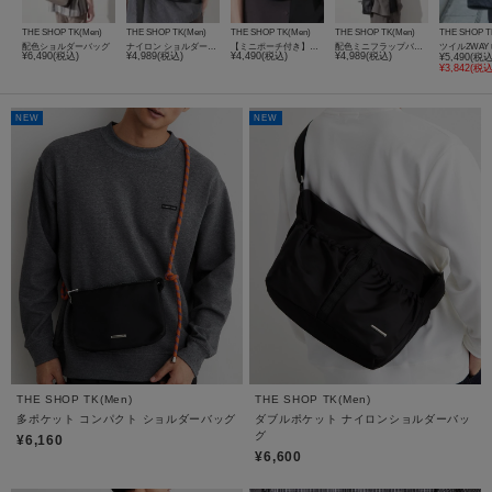
THE SHOP TK(Men)
THE SHOP TK(Men)
THE SHOP TK(Men)
THE SHOP TK(Men)
THE SHOP T
配色ショルダーバッグ
ナイロン ショルダーバッグ
【ミニポーチ付き】ナイロン スクエアミニショルダーバッグ
配色ミニフラップバッグ
¥6,490(税込)
¥4,989(税込)
¥4,490(税込)
¥4,989(税込)
¥5,490(税込
¥3,842(税込
NEW
NEW
THE SHOP TK(Men)
THE SHOP TK(Men)
多ポケット コンパクト ショルダーバッグ
ダブルポケット ナイロンショルダーバッ
グ
¥6,160
¥6,600