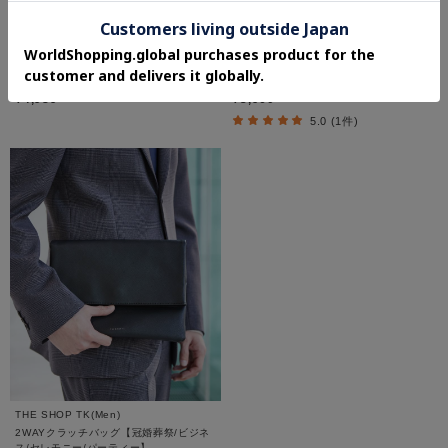
THE SHOP TK(Men)
THE SHOP TK(Men)
配色ミニフラップバッグ
サフィアーノミニサコッシュ
¥4,989
¥3,960
5.0 (1件)
THE SHOP TK(Men)
2WAYクラッチバッグ【冠婚葬祭/ビジネ
ス/セレモニー/パーティー】