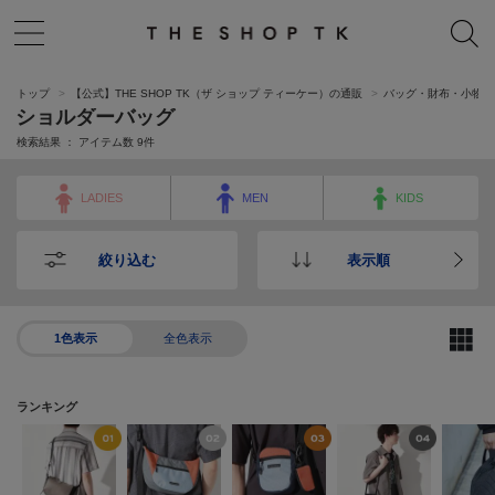
トップ
【公式】THE SHOP TK（ザ ショップ ティーケー）の通販
バッグ・財布・小物入
ショルダーバッグ
検索結果 ： アイテム数
9
件
LADIES
MEN
KIDS
絞り込む
表示順
1色表示
全色表示
ランキング