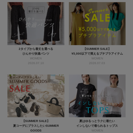
2タイプから着丈を選べる
【SUMMER SALE】
ひんやり快適パンツ
¥5,000以下で買えるプチプラアイテム
WOMEN
WOMEN
2026.07.10
2026.07.03
【SUMMER SALE】
夏はゆるっとラクに着たい
夏コーデにプラスしたいSUMMER
インしないで着られるトップス
GOODS
WOMEN