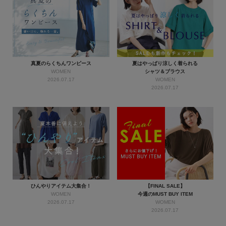
真夏のらくちんワンピース
夏はやっぱり涼しく着られる
WOMEN
シャツ＆ブラウス
2026.07.17
WOMEN
2026.07.17
ひんやりアイテム大集合！
【FINAL SALE】
WOMEN
今週のMUST BUY ITEM
2026.07.17
WOMEN
2026.07.17