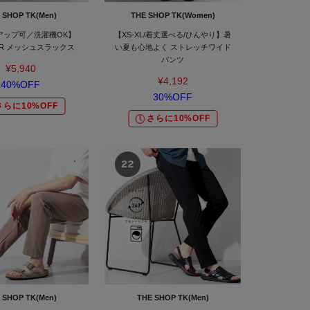
 SHOP TK(Men)
THE SHOP TK(Women)
アップ可／洗濯機OK】
【XS-XL/着丈選べる/ひんやり】暑
 AIR メッシュスラックス
い夏も心地よく ストレッチワイド
パンツ
¥5,940
¥4,192
40%OFF
30%OFF
さらに10%OFF
さらに10%OFF
 SHOP TK(Men)
THE SHOP TK(Men)