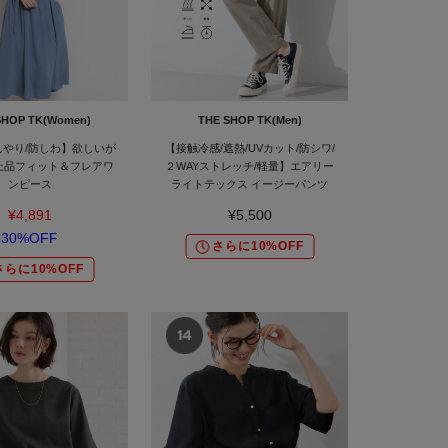
SHOP TK(Women)
THE SHOP TK(Men)
ひんやり/防しわ】欲しいが
【接触冷感/遮熱/UVカット/防シワ/
上品フィット＆フレアワ
２WAYストレッチ/軽量】エアリー
ンピース
ライトテックス イージーパンツ
¥4,891
¥5,500
30%OFF
さらに10%OFF
さらに10%OFF