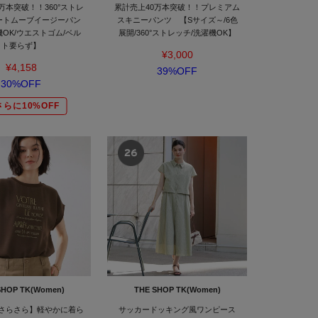
万本突破！！360°ストレ
累計売上40万本突破！！プレミアム
ートムーブイージーパン
スキニーパンツ 【Sサイズ～/6色
機OK/ウエストゴム/ベル
展開/360°ストレッチ/洗濯機OK】
ト要らず】
¥3,000
¥4,158
39%OFF
30%OFF
さらに10%OFF
SHOP TK(Women)
THE SHOP TK(Women)
さらさら】軽やかに着ら
サッカードッキング風ワンピース