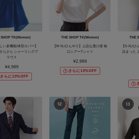
 SHOP TK(Women)
THE SHOP TK(Women)
THE 
しい多機能/体型カバー】
【M-XL/ひんやり】上品な透け感 袖
【S-XL/
さらさら シャーリングブ
口シアーTシャツ
詰まった 
ラウス
¥2,989
¥4,989
さらに10%OFF
さらに10%OFF