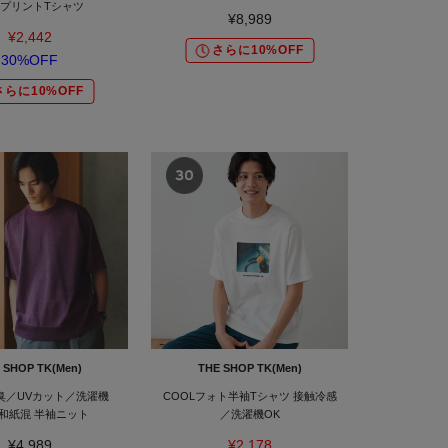
 プリントTシャツ
¥8,989
¥2,442
さらに10%OFF
30%OFF
さらに10%OFF
 SHOP TK(Men)
THE SHOP TK(Men)
臭／UVカット／洗濯機
COOLフォト半袖Tシャツ 接触冷感
和紙混 半袖ニット
／洗濯機OK
¥4,989
¥2,178