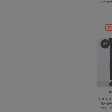
ジャカー
TH
LITE T
吸水速乾
グ/イー