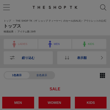
トップ
THE SHOP TK（ザ ショップ ティーケー）のセール(SALE)・アウトレットの公式通
トップス
検索結果 ： アイテム数
29
件
LADIES
MEN
KIDS
絞り込む
表示順
1色表示
全色表示
SALE
MEN
WOMEN
KIDS