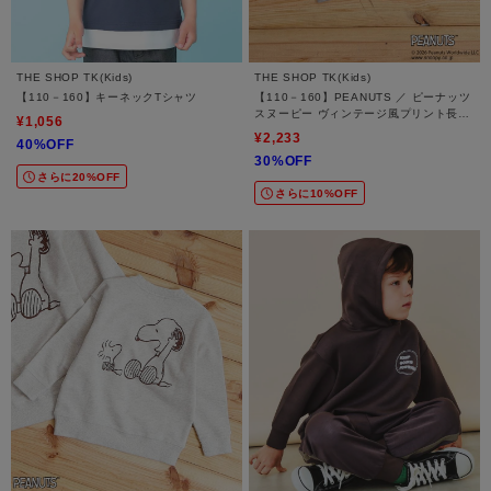
THE SHOP TK(Kids)
THE SHOP TK(Kids)
【110－160】キーネックTシャツ
【110－160】PEANUTS ／ ピーナッツ
スヌーピー ヴィンテージ風プリント長袖
¥1,056
Tシャツ
¥2,233
40%OFF
30%OFF
さらに20%OFF
さらに10%OFF