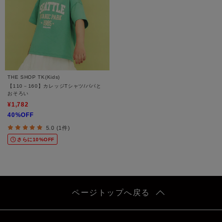
THE SHOP TK(Kids)
【110－160】カレッジTシャツ/パパと
おそろい
¥1,782
40%OFF
5.0 (1件)
さらに10%OFF
ページトップへ戻る