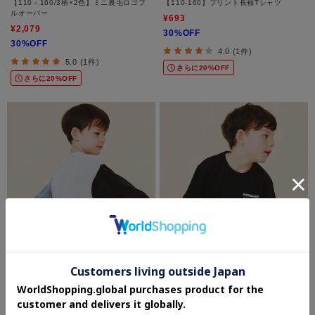
【110－160/3柄×2色】ミニ裏毛ロゴプ
【110-160】プリント長袖Tシャツ
ルオーバー
¥693
¥2,079
30%OFF
30%OFF
4.0 (1件)
5.0 (1件)
さらに20%OFF
さらに20%OFF
THE SHOP TK(Kids)
THE SHOP TK(Kids)
【110-160】ベロアモールプルオーバー
【110－160】レイヤード風デニムアッ
プリケロンTee