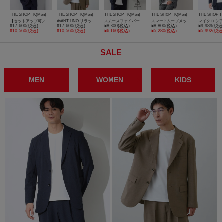
THE SHOP TK(Men)
THE SHOP TK(Men)
THE SHOP TK(Men)
THE SHOP TK(Men)
THE SHOP T
【セットアップ可／洗濯機OK】AVANT AIR メッシュジャケット
AVANT LINO リラックスジャケット セットアップ可／洗濯機OK
スムースファイバーリラックスジャケット 【セットアップ可／UVカット／イージーケア／洗濯機OK】
スマートムーブメッシュバーズアイジャケット【軽量/洗濯機OK/セットアップ可】
¥17,600(税込)
¥17,600(税込)
¥8,800(税込)
¥8,800(税込)
¥9,989(税込
¥10,560(税込)
¥10,560(税込)
¥6,160(税込)
¥5,280(税込)
¥5,992(税込
SALE
MEN
WOMEN
KIDS