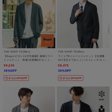
THE SHOP TK(Men)
THE SHOP TK(Men)
【Begin/ビギン10月号掲載】楊柳スマー
ライトTRジャージジャケット【洗濯機
トジャケット 軽量/洗濯機OK/セットア
OK/毛玉ができにくい/ストレッチ/セット
ップ可
アップ可】
¥9,240
¥8,470
30%OFF
30%OFF
さらに20%OFF
さらに20%OFF