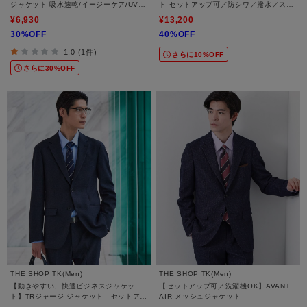
ジャケット 吸水速乾/イージーケア/UVカ
ト セットアップ可／防シワ／撥水／スト
ット/洗濯機OK
レッチ
¥6,930
¥13,200
30%OFF
40%OFF
1.0 (1件)
さらに10%OFF
さらに30%OFF
THE SHOP TK(Men)
THE SHOP TK(Men)
【動きやすい、快適ビジネスジャケッ
【セットアップ可／洗濯機OK】AVANT
ト】TRジャージ ジャケット セットアッ
AIR メッシュジャケット
プ可/洗濯機OK/ストレッチ