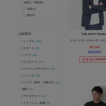
KIDS・TEENS
GIRLS
BOYS
LADIES
THE SHOP TK(Me
スエードタッチカーディガン
トップス
(100)
¥3,300
スカート
(11)
40%OFF
パンツ
(38)
さらに10%OF
ワンピース
(12)
ジャケット/アウター
(18)
シューズ
(15)
バッグ・財布・小物入れ
(16)
帽子
(6)
アクセサリー
(19)
ファッション雑貨
(8)