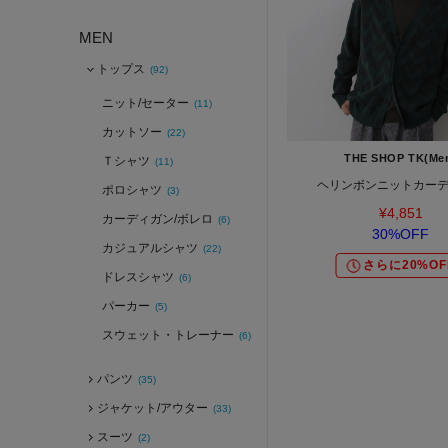
MEN
トップス
(92)
ニット/セーター
(11)
カットソー
(22)
THE SHOP TK(Me
Ｔシャツ
(11)
ヘリンボンニットカー
ポロシャツ
(3)
¥4,851
カーディガン/ボレロ
(6)
30%OFF
カジュアルシャツ
(22)
さらに20%OF
ドレスシャツ
(6)
パーカー
(5)
スウェット・トレーナー
(6)
パンツ
(35)
ジャケット/アウター
(33)
スーツ
(2)