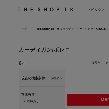
トピックス
トップ
THE SHOP TK（ザ ショップ ティーケー）のセール(SAL
カーディガン/ボレロ
6
商品別
|
カ
件
現在の検索条件
ｘ解除する
在庫有無
ME
在庫あり