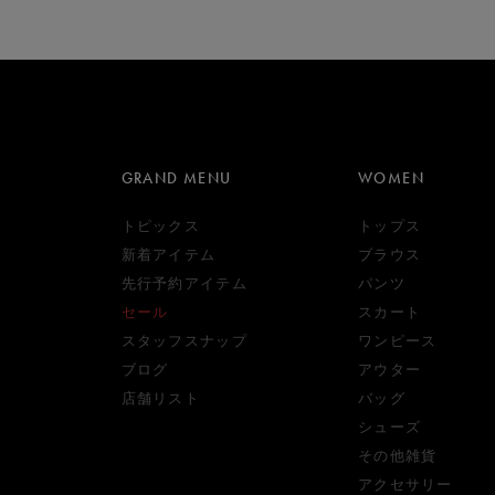
GRAND MENU
WOMEN
トピックス
トップス
新着アイテム
ブラウス
先行予約アイテム
パンツ
セール
スカート
スタッフスナップ
ワンピース
ブログ
アウター
店舗リスト
バッグ
シューズ
その他雑貨
アクセサリー