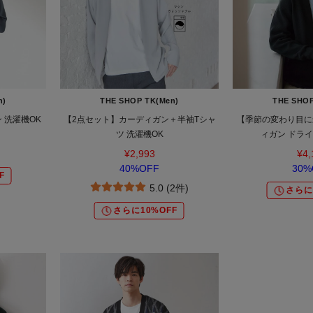
n)
THE SHOP TK(Men)
THE SHOP
 洗濯機OK
【2点セット】カーディガン＋半袖Tシャ
【季節の変わり目に
ツ 洗濯機OK
ィガン ドラ
¥2,993
¥4,
40%OFF
30%
F
5.0 (2件)
さらに
さらに10%OFF