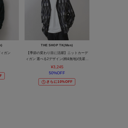
n)
THE SHOP TK(Men)
ディガン
【季節の変わり目に活躍】ニットカーデ
ィガン 選べる2デザイン(柄&無地)/洗濯機
OK
¥3,245
50%OFF
F
さらに10%OFF