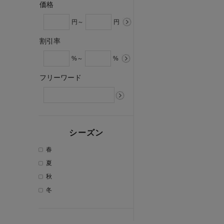
価格
円～
円
割引率
%～
%
フリーワード
シーズン
春
夏
秋
冬