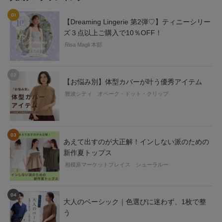
【Dreaming Lingerie 第2弾♡】ティニーシリー
ズ３点以上ご購入で10％OFF！
Risa Magli 本部
【お悩み別】体型カバーが叶う優秀アイテム
難波シティ オペーク・ドット・クリップ
あえて出すのが大正解！インしない派のための
新作夏トップス
相模原マーケットプレイス シューラルー
大人のベーシック｜色選びに迷わず、1枚で整
う