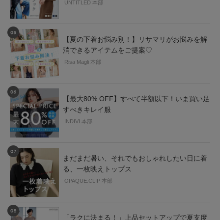
UNTITLED 本部
【夏の下着お悩み別！】リサマリがお悩みを解
消できるアイテムをご提案♡
Risa Magli 本部
【最大80% OFF】すべて半額以下！いま買い足
すべきキレイ服
INDIVI 本部
まだまだ暑い、それでもおしゃれしたい日に着
る、一枚映えトップス
OPAQUE.CLIP 本部
「ラクに決まる！」上品セットアップで夏支度