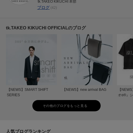
tk.TAKEO KIKUCHI 本部
ブログ
(42)
tk.TAKEO KIKUCHI OFFICIALのブログ
【NEWS】SMART SHIFT
【NEWS】new arrival BAG
【NEW
SERIES
オα®』
その他のブログをもっと見る
人気ブログランキング