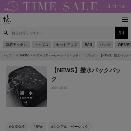
探す
新着アイテム
トップス
セットアップ
BAG
パンツ
WEB限
トップ
tk.TAKEO KIKUCHI（ティーケー タケオキクチ）
ブログ
【NEWS】撥水バック
【NEWS】撥水バックパッ
ク
2026-06-02
.
保温保冷
夏物
シンプル・ベーシック