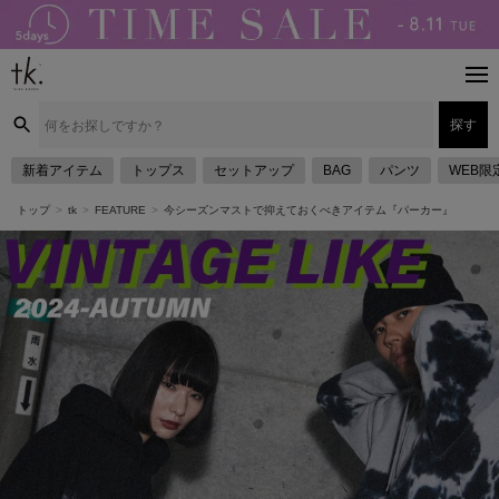
探す
新着アイテム
トップス
セットアップ
BAG
パンツ
WEB限
トップ
tk
FEATURE
今シーズンマストで抑えておくべきアイテム『パーカー』