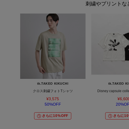
刺繍やプリントなど
tk.TAKEO KIKUCHI
tk.TAKEO K
クロス刺繍フォトTシャツ
Disney capsule co
¥3,575
¥6,60
50%OFF
20%O
さらに10%OFF
さらに10