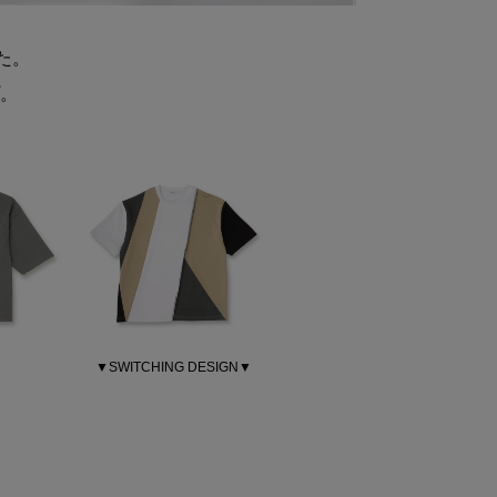
した。
。
▼SWITCHING DESIGN▼