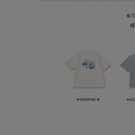
tk
様
▼GRAPHIC▼
▼DO