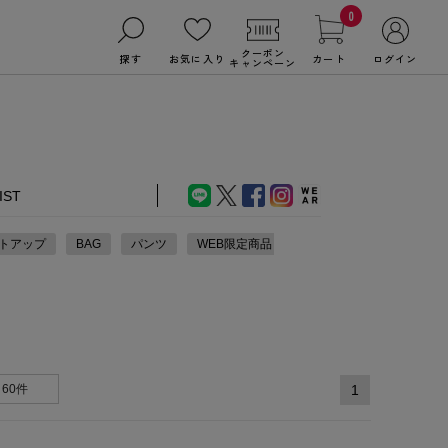
0
クーポン
探す
お気に入り
カート
ログイン
キャンペーン
IST
トアップ
BAG
パンツ
WEB限定商品
60件
1