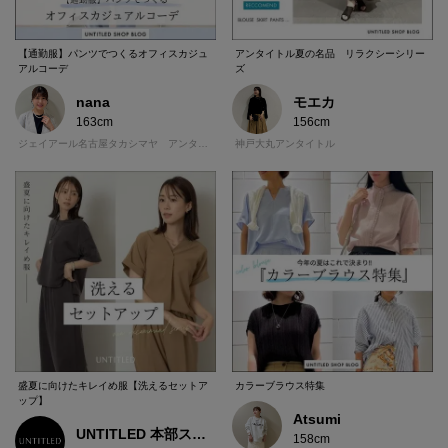
【通勤服】パンツでつくるオフィスカジュ
アンタイトル夏の名品 リラクシーシリー
アルコーデ
ズ
nana
モエカ
163cm
156cm
ジェイアール名古屋タカシマヤ アンタイトル
神戸大丸アンタイトル
盛夏に向けたキレイめ服【洗えるセットア
カラーブラウス特集
ップ】
Atsumi
UNTITLED 本部スタッフ
158cm