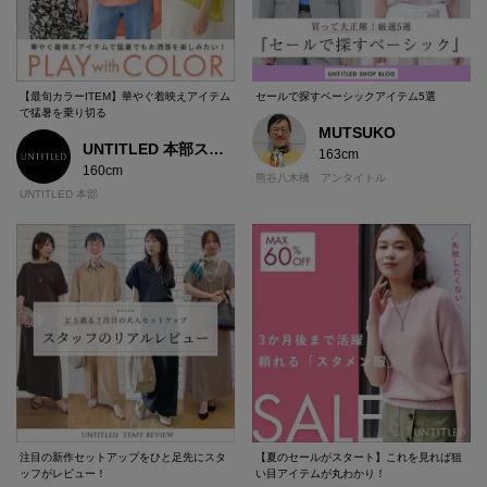
【最旬カラーITEM】華やぐ着映えアイテム
セールで探すベーシックアイテム5選
で猛暑を乗り切る
MUTSUKO
UNTITLED 本部スタッフ
163cm
160cm
熊谷八木橋 アンタイトル
UNTITLED 本部
注目の新作セットアップをひと足先にスタ
【夏のセールがスタート】これを見れば狙
ッフがレビュー！
い目アイテムが丸わかり！