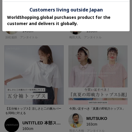
褒められトップスで作る！
シルエットで選ぶ！
6月の新作スタイリング
パンツ、スカートコーディネート✨
KAHO
SaKi
149cm
155cm
浜松遠鉄 アンタイトル
梅田大丸 アンタイトル
【五分袖トップス】涼しさと二の腕カバー
今買い足すべき「真夏の即戦力トップス」
を同時に叶える
MUTSUKO
UNTITLED 本部スタッフ
163cm
160cm
熊谷八木橋 アンタイトル