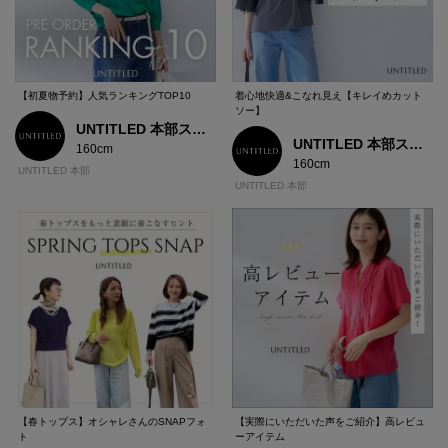
【初夏物予約】人気ランキングTOP10
着心地快適&こなれ見え【キレイめカット
ソー】
UNTITLED 本部スタッフ
UNTITLED 本部スタッフ
160cm
160cm
UNTITLED 本部
UNTITLED 本部
【春トップス】オシャレさんのSNAPフォ
【実際にいただいた声をご紹介】高レビュ
ト
ーアイテム