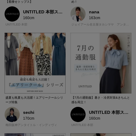
【着痩せトップス】
め！
UNTITLED 本部スタッフ
nana
160cm
163cm
UNTITLED 本部
ジェイアール名古屋タカシマヤ アンタイトル
盛夏も晩夏も大活躍！エアリークールシリ
【7月の通勤服】暑さ・冷房対策&きちんと
ーズ特集
感を両立！
sechi
UNTITLED 本部スタッフ
170cm
160cm
梅田阪神アンタイトル・インディヴィ
UNTITLED 本部