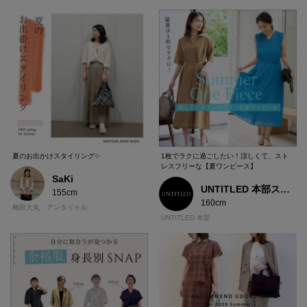
夏のお出かけスタイリング✨
1枚でラクに過ごしたい！涼しくて、スト
レスフリーな【夏ワンピース】
SaKi
UNTITLED 本部スタッフ
155cm
160cm
梅田大丸 アンタイトル
UNTITLED 本部