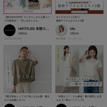
【最大60%OFF】マンネリしがちな夏コー
オトナカワイイが叶う
デの救世主！『涼しげボトムス』
最新アイテムオススメ3選
UNTITLED 本部スタッフ
Uki
160cm
150cm
UNTITLED 本部
熊本鶴屋 アンタイトル
【着丈長めトップス】気になるお腹・腰ま
「何着よう？」から解放！夏の着回しを支
わりを綺麗にカバー
える【一軍セットアップ】