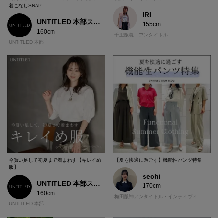
着こなしSNAP
IRI
UNTITLED 本部スタッフ
155cm
160cm
千里阪急 アンタイトル
UNTITLED 本部
今買い足して初夏まで着まわす【キレイめ
【夏を快適に過ごす】機能性パンツ特集
服】
sechi
UNTITLED 本部スタッフ
170cm
160cm
梅田阪神アンタイトル・インディヴィ
UNTITLED 本部