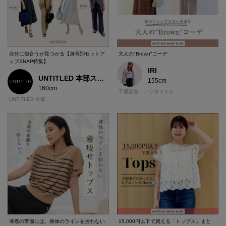
自分に似合うが見つかる【身長別セットア
大人の"Brown"コーデ
ップSNAP特集】
IRI
UNTITLED 本部スタッフ
155cm
160cm
千里阪急 アンタイトル
UNTITLED 本部
薄着の季節には、身体のラインを拾わない
15,000円以下で買える「トップス」まと