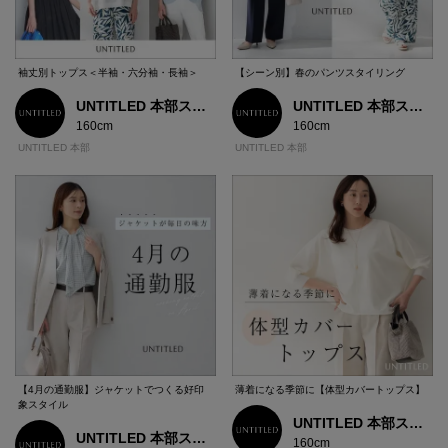
袖丈別トップス＜半袖・六分袖・長袖＞
【シーン別】春のパンツスタイリング
UNTITLED 本部スタッフ
UNTITLED 本部スタッフ
160cm
160cm
UNTITLED 本部
UNTITLED 本部
【4月の通勤服】ジャケットでつくる好印
薄着になる季節に【体型カバートップス】
象スタイル
UNTITLED 本部スタッフ
UNTITLED 本部スタッフ
160cm