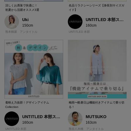
涼しくお洒落で快適に！
名品リラクシーシリーズ【身長別サイズガ
初夏から活躍オススメ3選
イド】
Uki
UNTITLED 本部スタッフ
150cm
160cm
熊本鶴屋 アンタイトル
UNTITLED 本部
着映え力抜群！デザインアイテム
梅雨〜酷暑日は機能付きアイテムで乗り切
Collection
る！
UNTITLED 本部スタッフ
MUTSUKO
160cm
163cm
UNTITLED 本部
熊谷八木橋 アンタイトル