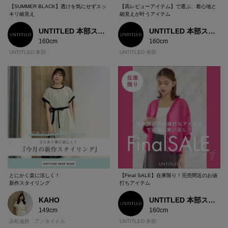
【SUMMER BLACK】透けを気にせずスッ
【高レビューアイテム】で選ぶ、着心地と
キリ細見え
細見えが叶うアイテム
UNTITLED 本部スタッフ
UNTITLED 本部スタッフ
160cm
160cm
UNTITLED 本部
UNTITLED 本部
とにかく楽に涼しく！
【Final SALE】在庫限り！完売間近のお値
新作スタイリング
打ちアイテム
KAHO
UNTITLED 本部スタッフ
149cm
160cm
浜松遠鉄 アンタイトル
UNTITLED 本部