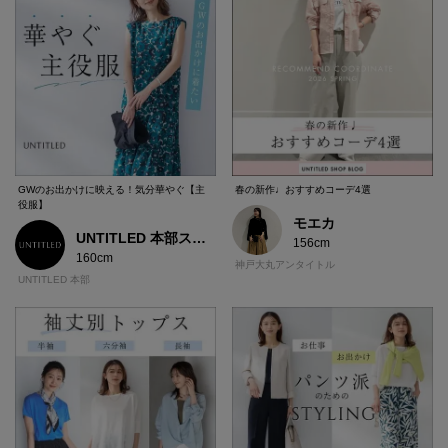
GWのお出かけに映える！気分華やぐ【主
春の新作♩おすすめコーデ4選
役服】
モエカ
UNTITLED 本部スタッフ
156cm
160cm
神戸大丸アンタイトル
UNTITLED 本部