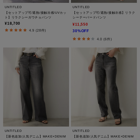
UNTITLED
UNTITLED
【セットアップ可/遮熱/接触冷感/UVカッ
【セットアップ可/遮熱/接触冷感】リラク
ト】リラクシーガウチョパンツ
シーテーパードパンツ
¥18,700
¥11,550
4.9 (28件)
30%OFF
4.0 (6件)
UNTITLED
UNTITLED
【新色追加/人気デニム】MAKE×DENIM
【新色追加/人気デニム】MAKE×DENIM