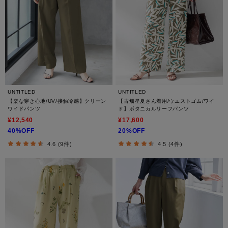
UNTITLED
UNTITLED
【楽な穿き心地/UV/接触冷感】クリーン
【古畑星夏さん着用/ウエストゴム/ワイ
ワイドパンツ
ド】ボタニカルリーフパンツ
¥12,540
¥17,600
40%OFF
20%OFF
4.6 (9件)
4.5 (4件)