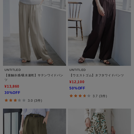
UNTITLED
UNTITLED
【接触冷感/吸水速乾】サテンワイドパン
【ウエストゴム】タフタワイドパンツ
ツ
¥12,100
¥13,860
50%OFF
30%OFF
3.7 (3件)
3.0 (3件)