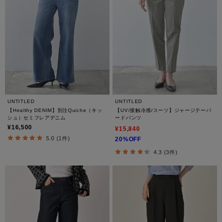
UNTITLED
UNTITLED
【Healthy DENIM】別注Quiche（キッ
【UV/接触冷感/スーツ】ジャージテーパ
シュ）セミフレアデニム
ードパンツ
¥16,500
¥15,840
5.0 (1件)
20%OFF
4.3 (3件)