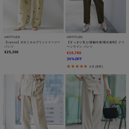
UNTITLED
UNTITLED
【Liyoca】ボタニカルプリントイージー
【すっきり見え/接触冷感/吸水速乾】クリ
パンツ
ーンライン パンツ
¥25,300
¥10,780
30%OFF
4.8 (8件)