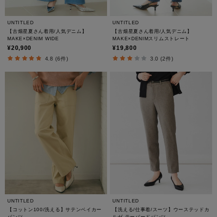
UNTITLED
UNTITLED
【古畑星夏さん着用/人気デニム】
【古畑星夏さん着用/人気デニム】
MAKE×DENIM WIDE
MAKE×DENIMスリムストレート
¥20,900
¥19,800
4.8 (6件)
3.0 (2件)
UNTITLED
UNTITLED
【コットン100/洗える】サテンベイカー
【洗える/仕事着/スーツ】ウーステッドカ
パンツ
ルゼ テーパードパンツ