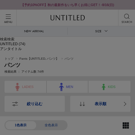
【予約10%OFF】秋の最新作をいち早くお得にGET！-8/16(日)
NEW ARRIVAL
SIZE
検索検索
UNTITLED
(74)
アンタイトル
トップ
Pants【UNTITLED､パンツ】
パンツ
パンツ
検索結果 ： アイテム数
74
件
LADIES
MEN
KIDS
絞り込む
表示順
1色表示
全色表示