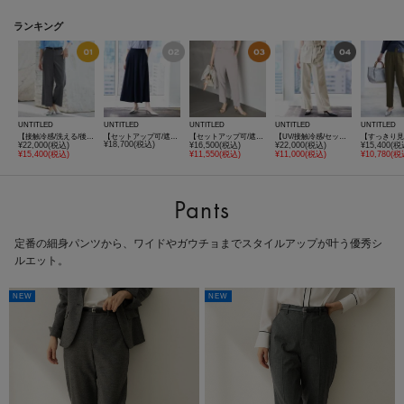
ランキング
UNTITLED
UNTITLED
UNTITLED
UNTITLED
UNTITLED
【接触冷感/洗える/後ろウエストゴム】オックスワイドパンツ
【セットアップ可/遮熱/接触冷感/UVカット】リラクシーガウチョパンツ
【セットアップ可/遮熱/接触冷感】リラクシーテーパードパンツ
【UV/接触冷感/セットアップ可】スラブワイドパンツ
¥18,700(税込)
¥22,000(税込)
¥16,500(税込)
¥22,000(税込)
¥15,400(税
¥15,400(税込)
¥11,550(税込)
¥11,000(税込)
¥10,780(税
Pants
定番の細身パンツから、ワイドやガウチョまでスタイルアップが叶う優秀シ
ルエット。
NEW
NEW