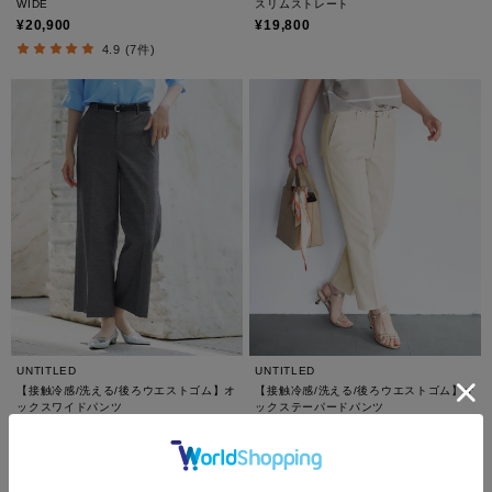
WIDE
スリムストレート
¥20,900
¥19,800
4.9 (7件)
UNTITLED
UNTITLED
【接触冷感/洗える/後ろウエストゴム】オ
【接触冷感/洗える/後ろウエストゴム】オ
ックスワイドパンツ
ックステーパードパンツ
¥15,400
¥9,900
30%OFF
50%OFF
4.4 (11件)
1.0 (1件)