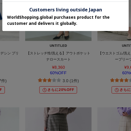
UNTITLED
UNTI
デシン プリ
【ストレッチ性/洗える】アウトポケット
【ウエストゴム/洗え
ナロースカート
ープリー
¥8,360
¥9,
60%OFF
60%
(7件)
3.0 (1件)
F
さらに20%OFF
さらに