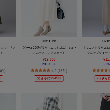
UNTITLED
UNTI
シカルヘリン
【ウール100%/後ろウエストゴム】ミルド
【ウエスト後ろゴム
ート
スムースフレアスカート
クネップツイード
¥19,360
¥11
20%OFF
50%
(6件)
4.9 (15件)
F
さらに5%OFF
さらに