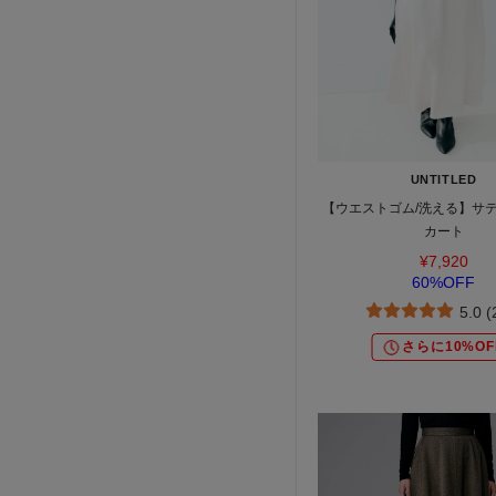
UNTITLED
【ウエストゴム/洗える】サ
カート
¥7,920
60%OFF
5.0 
さらに10%OF