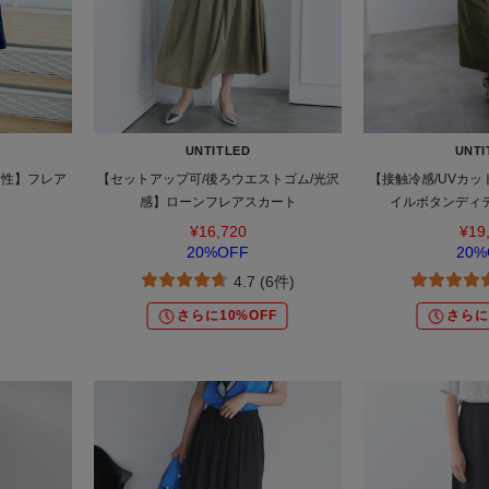
UNTITLED
UNTI
チ性】フレア
【セットアップ可/後ろウエストゴム/光沢
【接触冷感/UVカッ
感】ローンフレアスカート
イルボタンディ
¥16,720
¥19
20%OFF
20%
4.7 (6件)
さらに10%OFF
さらに