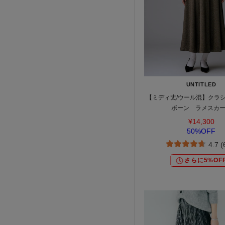
UNTITLED
【ミディ丈/ウール混】クラ
ボーン ラメスカ
¥14,300
50%OFF
4.7 
さらに5%OF