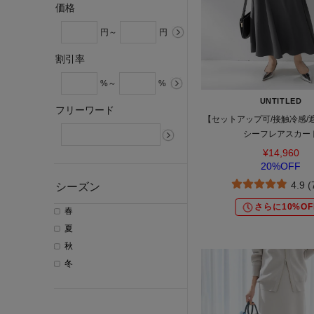
価格
円～
円
割引率
%～
%
UNTITLED
フリーワード
【セットアップ可/接触冷感/
シーフレアスカー
¥14,960
20%OFF
4.9 
シーズン
さらに10%OF
春
夏
秋
冬