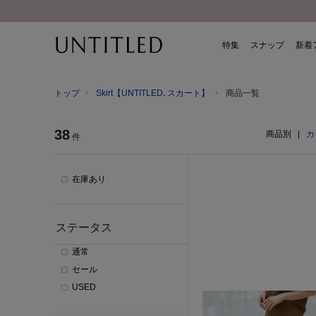
特集
スナップ
新着
トップ
Skirt【UNTITLED､スカート】
商品一覧
38
商品別
|
カ
件
在庫あり
ステータス
通常
セール
USED