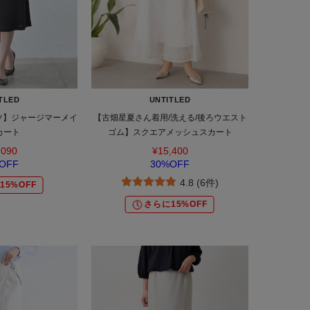
TLED
UNTITLED
ーツ】ジャージマーメイ
【古畑星夏さん着用/洗える/後ろウエスト
カート
ゴム】スクエアメッシュスカート
,090
¥15,400
OFF
30%OFF
4.8 (6件)
15%OFF
さらに15%OFF