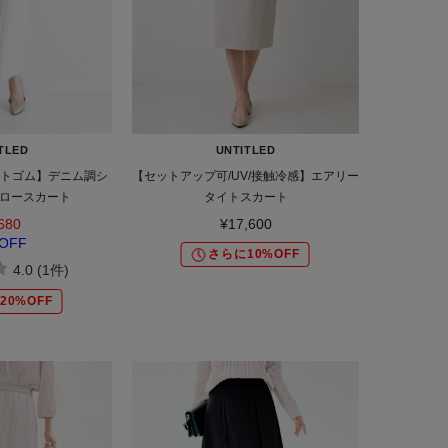
TLED
UNTITLED
ストゴム】デニム調シ
【セットアップ可/UV/接触冷感】エアリー
ロースカート
タイトスカート
680
¥17,600
OFF
さらに10%OFF
4.0 (1件)
20%OFF