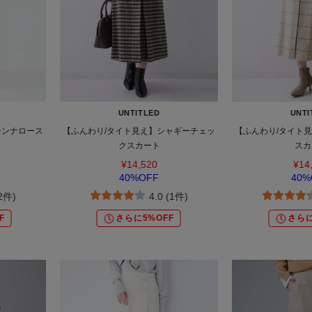
UNTITLED
UNTI
テンナロース
【ふんわり/タイト見え】シャギーチェッ
【ふんわり/タイト
クスカート
スカ
¥14,520
¥14
40%OFF
40%
(2件)
4.0 (1件)
F
さらに5%OFF
さらに