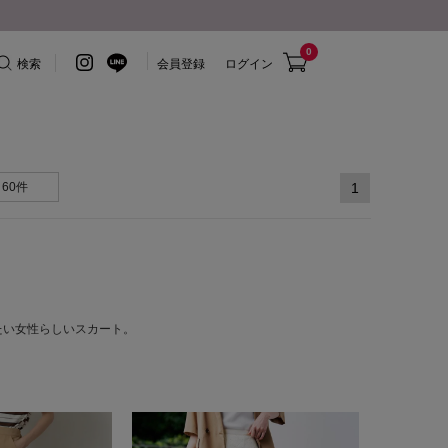
0
検索
会員登録
ログイン
60件
1
たい女性らしいスカート。