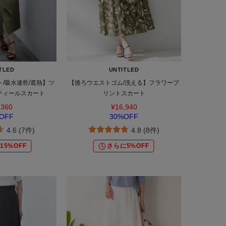
TLED
UNTITLED
ト/吸水速乾/遮熱】ツ
【後ろウエストゴム/洗える】フラワープ
ティールスカート
リントスカート
,360
¥16,940
OFF
30%OFF
4.6 (7件)
4.8 (8件)
15%OFF
さらに5%OFF