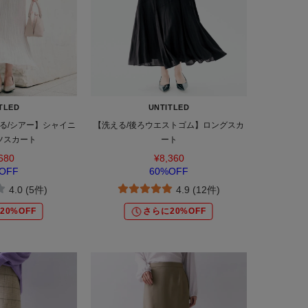
TLED
UNTITLED
る/シアー】シャイニ
【洗える/後ろウエストゴム】ロングスカ
ツスカート
ート
680
¥8,360
OFF
60%OFF
4.0 (5件)
4.9 (12件)
20%OFF
さらに20%OFF