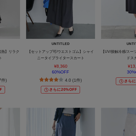
UNTITLED
UNTI
遮熱】リラク
【セットアップ可/ウエストゴム】シャイ
【UV/接触冷感/ス
ト
ニータイプライタースカート
ドス
¥8,360
¥13
60%OFF
30%
(7件)
4.0 (1件)
さらに
F
さらに20%OFF