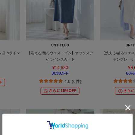
UNTITLED
UNTI
ム】Aライン
【洗える/後ろウエストゴム】オックスア
【洗える/後ろウエ
イラインスカート
ャンブレーナ
¥14,630
¥9,
30%OFF
60%
4.8 (6件)
F
さらに15%OFF
さらに