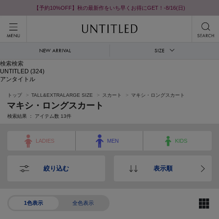
【予約10%OFF】秋の最新作をいち早くお得にGET！-8/16(日)
NEW ARRIVAL
SIZE
検索検索
UNTITLED
(324)
アンタイトル
トップ
TALL&EXTRALARGE SIZE
スカート
マキシ・ロングスカート
マキシ・ロングスカート
検索結果 ： アイテム数
13
件
LADIES
MEN
KIDS
絞り込む
表示順
1色表示
全色表示