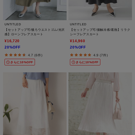
UNTITLED
UNTITLED
【セットアップ可/後ろウエストゴム/光沢
【セットアップ可/接触冷感/遮熱】リラク
感】ローンフレアスカート
シーフレアスカート
¥16,720
¥14,960
20%OFF
20%OFF
4.7 (6件)
4.9 (7件)
さらに10%OFF
さらに10%OFF