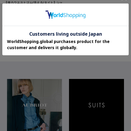
【後ろウエストゴム/洗える/タイト】シャ
ギーナロースカート
¥7,260
70%OFF
3.2 (4件)
さらに30%OFF