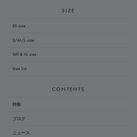
SIZE
XS-size
S/M/L-size
Tall & XL size
Size list
CONTENTS
特集
ブログ
ニュース