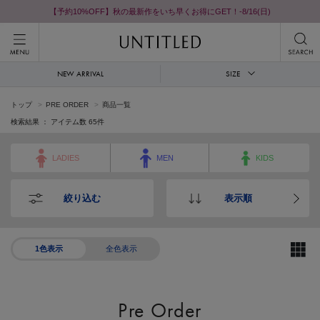
【予約10%OFF】秋の最新作をいち早くお得にGET！-8/16(日)
NEW ARRIVAL
SIZE
トップ
PRE ORDER
商品一覧
検索結果 ： アイテム数
65
件
LADIES
MEN
KIDS
絞り込む
表示順
1色表示
全色表示
Pre Order