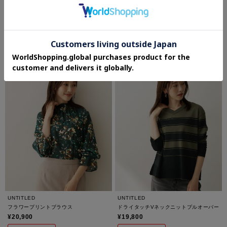
UNTITLED
UNTITLED
スウェットライクニットプルオーバー
予約
【薄中綿入り】スタンドカラーコー
ト
¥19,800
¥39,600
さらに10%OFF
さらに10%OFF
UNTITLED
UNTITLED
フラワープリントブラウス
ドライタッチVネックニットプルオーバー
¥20,900
¥19,800