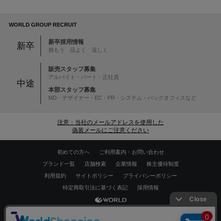
WORLD GROUP RECRUIT
新卒採用情報
新卒
挑もう 品よく 逞しく
販売スタッフ募集
アルバイト・パート・正社員
中途
本部スタッフ募集
MD・デザイナー・EC・PR・システム・バックオフィスなど
注意：当社のメールアドレスを使用した
偽装メールにご注意ください
初めての方へ
ご利用案内・お問い合わせ
ブランド一覧
店舗検索
企業情報
株主優待制度
利用規約
サイトポリシー
プライバシーポリシー
特定商取引法に基づく表記
採用情報
Copyrights © WORLD CO.,LTD. All rights reserved.