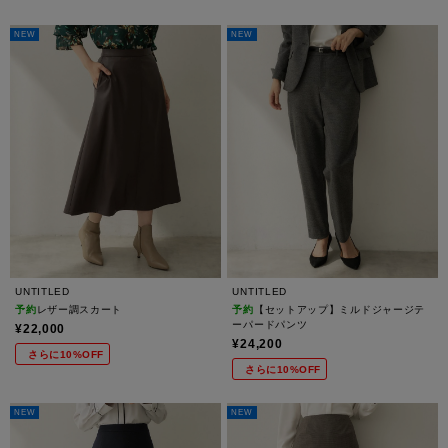
NEW
NEW
UNTITLED
UNTITLED
予約
レザー調スカート
予約
【セットアップ】ミルドジャージテ
ーパードパンツ
¥22,000
¥24,200
さらに10%OFF
さらに10%OFF
NEW
NEW