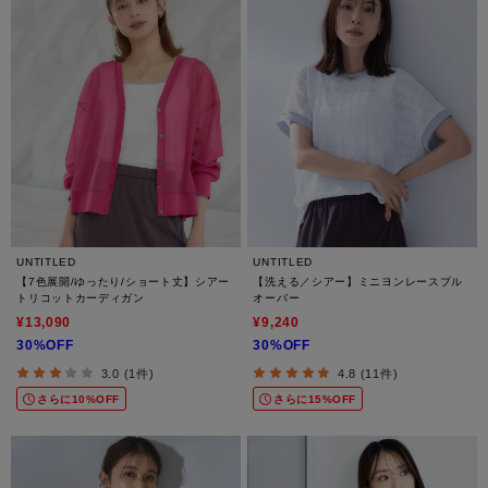
UNTITLED
UNTITLED
【7色展開/ゆったり/ショート丈】シアー
【洗える／シアー】ミニヨンレースプル
トリコットカーディガン
オーバー
¥13,090
¥9,240
30%OFF
30%OFF
3.0 (1件)
4.8 (11件)
さらに10%OFF
さらに15%OFF