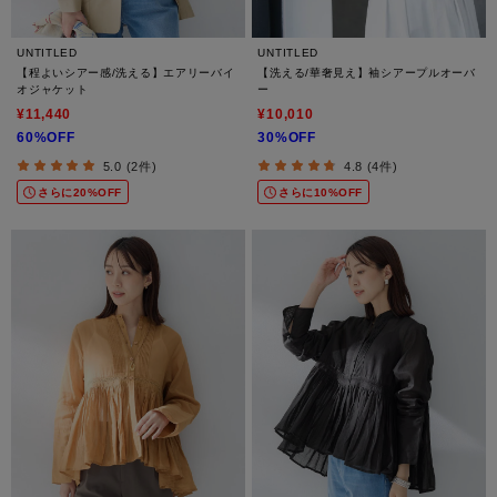
UNTITLED
UNTITLED
【程よいシアー感/洗える】エアリーバイ
【洗える/華奢見え】袖シアープルオーバ
オジャケット
ー
¥11,440
¥10,010
60%OFF
30%OFF
5.0 (2件)
4.8 (4件)
さらに20%OFF
さらに10%OFF