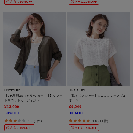
さらに10%OFF
さらに10%OFF
UNTITLED
UNTITLED
【7色展開/ゆったり/ショート丈】シアー
【洗える／シアー】ミニヨンレースプル
トリコットカーディガン
オーバー
¥13,090
¥9,240
30%OFF
30%OFF
3.0 (1件)
4.8 (11件)
さらに10%OFF
さらに15%OFF