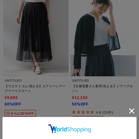
UNTITLED
UNTITLED
【ウエストゴム/洗える】エアリーシアー
【古畑星夏さん着用/洗える】シアーブル
プリーツスカート
ゾン
¥9,680
¥12,100
60%OFF
50%OFF
4.6 (10件)
さらに20%OFF
さらに15%OFF