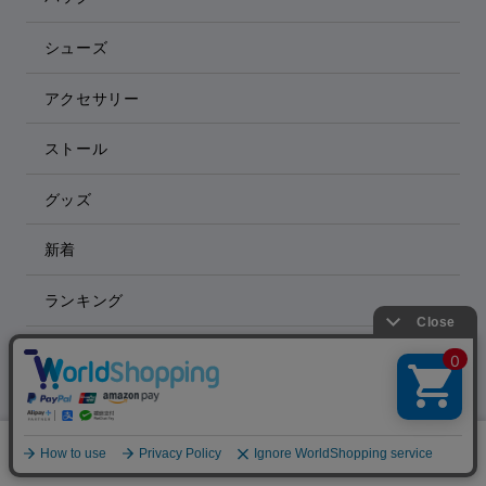
シューズ
アクセサリー
ストール
グッズ
新着
ランキング
先行予約
絞り込む
SALE
0
メニュー
スナップ
探す
お気に入り
カート
SIZE