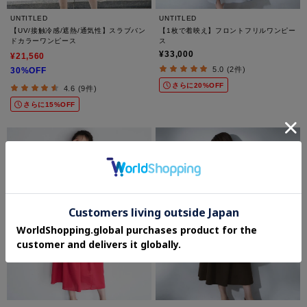
UNTITLED
UNTITLED
【UV/接触冷感/遮熱/通気性】スラブバン
【1枚で着映え】フロントフリルワンピー
ドカラーワンピース
ス
¥33,000
¥21,560
5.0 (2件)
30%OFF
さらに20%OFF
4.6 (9件)
さらに15%OFF