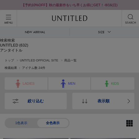
【予約10%OFF】秋の最新作をいち早くお得にGET！-8/16(日)
NEW ARRIVAL
SIZE
検索検索
UNTITLED
(632)
アンタイトル
トップ
UNTITLED OFFICIAL SITE
商品一覧
検索結果 ： アイテム数
24
件
LADIES
MEN
KIDS
絞り込む
表示順
1色表示
全色表示