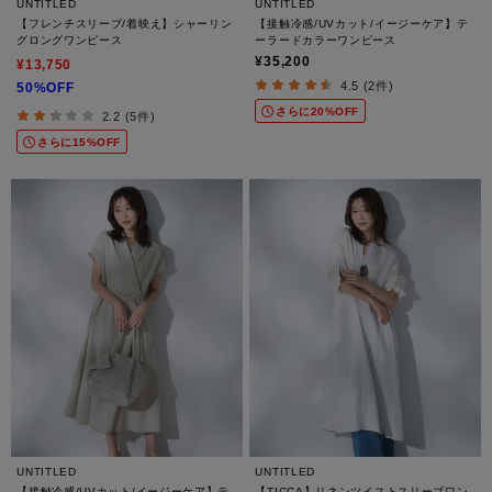
UNTITLED
UNTITLED
【フレンチスリーブ/着映え】シャーリン
【接触冷感/UVカット/イージーケア】テ
グロングワンピース
ーラードカラーワンピース
¥35,200
¥13,750
4.5 (2件)
50%OFF
さらに20%OFF
2.2 (5件)
さらに15%OFF
UNTITLED
UNTITLED
【接触冷感/UVカット/イージーケア】テ
【TICCA】リネンツイストスリーブワン