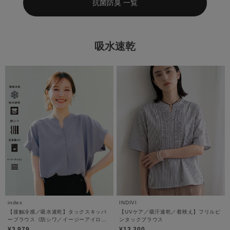
抗菌防臭 一覧
吸水速乾
index
INDIVI
【接触冷感／吸水速乾】タックスキッパ
【UVケア／吸汗速乾／着映え】フリルピ
ーブラウス《防シワ／イージーアイロン
ンタックブラウス
／洗濯機OK／9col》
¥3,979
¥13,200