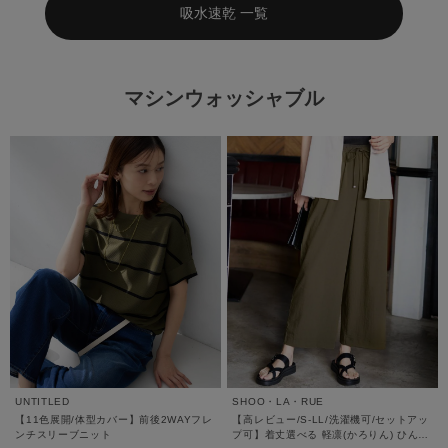
吸水速乾 一覧
マシンウォッシャブル
UNTITLED
SHOO・LA・RUE
【11色展開/体型カバー】前後2WAYフレ
【高レビュー/S-LL/洗濯機可/セットアッ
ンチスリーブニット
プ可】着丈選べる 軽凛(かろりん) ひんや