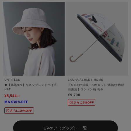
UNTITLED
LAURA ASHLEY HOME
◆【遮熱/UV】リネンブレンドつば広
【STORY掲載！/UVカット/遮熱効果/晴
HAT
雨兼用】ロンドン柄 長傘
¥9,790
¥5,544～
MAX30%OFF
さらに5%OFF
さらに10%OFF
UVケア（グッズ） 一覧