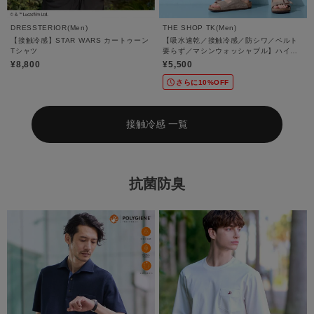
DRESSTERIOR(Men)
THE SHOP TK(Men)
【接触冷感】STAR WARS カートゥーン
【吸水速乾／接触冷感／防シワ／ベルト
Tシャツ
要らず／マシンウォッシャブル】ハイド
ロクールイージーパンツ
¥8,800
¥5,500
さらに10%OFF
接触冷感 一覧
抗菌防臭