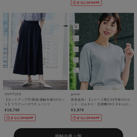
さらに10%OFF
UNTITLED
grove
【セットアップ可/遮熱/接触冷感/UVカッ
新色追加！【シリーズ累計36万枚/UVカ
ト】リラクシーガウチョパンツ
ット・ひんやり・洗濯機OK】やわらかド
ライタッチ 五分袖ニット
¥18,700
¥3,979
さらに10%OFF
さらに20%OFF
接触冷感 一覧