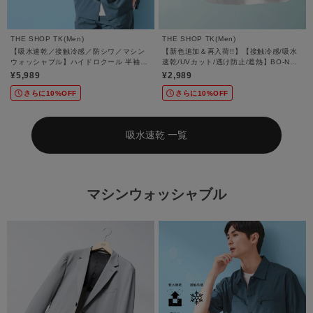
THE SHOP TK(Men)
THE SHOP TK(Men)
【吸水速乾／接触冷感／防シワ／マシン
【新色追加＆再入荷!!】【接触冷感/吸水
ウォッシャブル】ハイドロクール 半袖シ
速乾/UVカット/透け防止/遮熱】BO-NO
ャツ
TEE/ボーノTシャツ
¥5,989
¥2,989
さらに10%OFF
さらに10%OFF
吸水速乾 一覧
マシンウォッシャブル