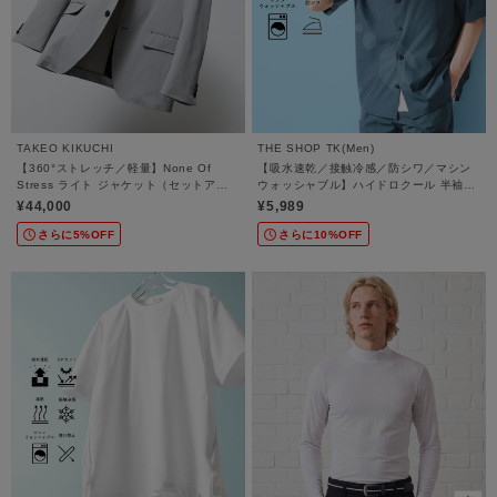
TAKEO KIKUCHI
THE SHOP TK(Men)
【360°ストレッチ／軽量】None Of
【吸水速乾／接触冷感／防シワ／マシン
Stress ライト ジャケット（セットアッ
ウォッシャブル】ハイドロクール 半袖シ
プ対応）
ャツ
¥44,000
¥5,989
さらに5%OFF
さらに10%OFF