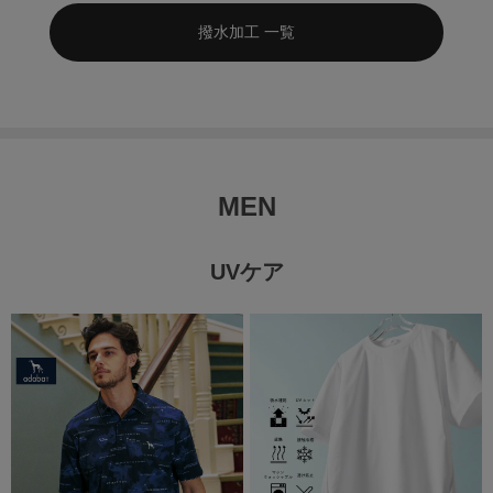
撥水加工 一覧
MEN
UVケア