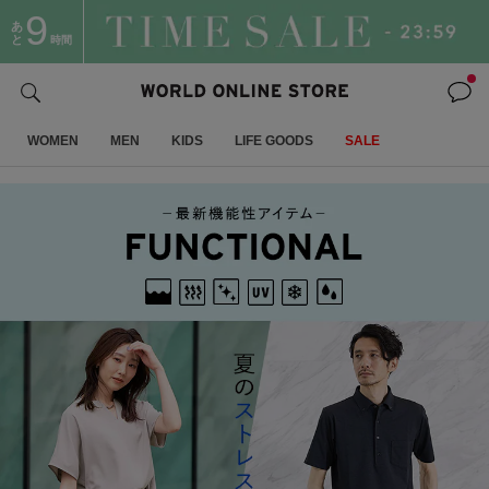
9
あ
と
時間
WOMEN
MEN
KIDS
LIFE GOODS
SALE