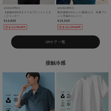
adabat(Men)
adabat(Men)
【放熱冷却/UV】クールプリントハイネ
吸水速乾/UVカット/遮熱/エコ 衿裏プリ
ックインナー
ント半袖ポロシャツ
¥14,850
¥16,500
さらに5%OFF
さらに10%OFF
UVケア 一覧
接触冷感