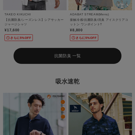
TAKEO KIKUCHI
ADABAT STREAM(Mens)
【抗菌防臭/シーズンレス】シアサッカー
接触冷感/抗菌防臭/消臭 アイスクリアコ
ジャージシャツ
ットン ワンポイントT
¥17,600
¥8,800
さらに5%OFF
さらに5%OFF
抗菌防臭 一覧
吸水速乾