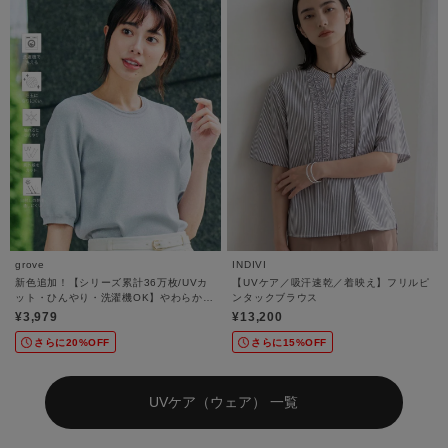
grove
INDIVI
新色追加！【シリーズ累計36万枚/UVカ
【UVケア／吸汗速乾／着映え】フリルピ
ット・ひんやり・洗濯機OK】やわらかド
ンタックブラウス
ライタッチ 五分袖ニット
¥3,979
¥13,200
さらに20%OFF
さらに15%OFF
UVケア（ウェア） 一覧