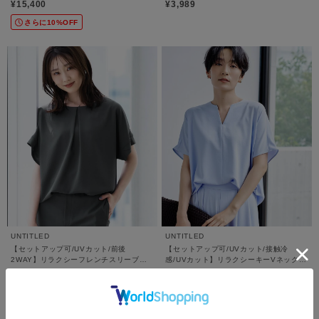
りフラップイージーパンツ
¥15,400
¥3,989
さらに10%OFF
UNTITLED
UNTITLED
【セットアップ可/UVカット/前後
【セットアップ可/UVカット/接触冷
2WAY】リラクシーフレンチスリーブブ
感/UVカット】リラクシーキーVネックブ
ラウス
ラウス
¥14,300
¥14,300
さらに10%OFF
さらに10%OFF