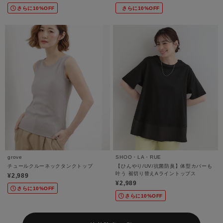
さらに10%OFF
さらに10%OFF
grove
SHOO・LA・RUE
チュールクルーネックタンクトップ
【ひんやり/UV/抗菌防臭】体型カバーも
叶う 裾切り替えAライントップス
¥2,989
¥2,989
さらに10%OFF
さらに10%OFF