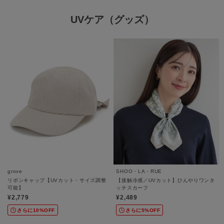
UVケア（グッズ）
grove
SHOO・LA・RUE
リボンキャップ【UVカット・サイズ調整
【接触冷感／UVカット】ひんやりワンタ
可能】
ッチスカーフ
¥2,779
¥2,489
さらに10%OFF
さらに5%OFF