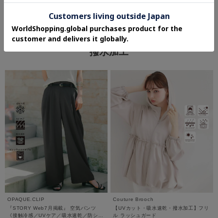
マシンウォッシャブル 一覧
撥水加工
OPAQUE.CLIP
Couture Brooch
『STORY Web7月掲載』 空気パンツ
【UVカット・吸水速乾・撥水加工】フリ
《接触冷感／UVケア／吸水速乾／防シワ
ル ラッシュガード