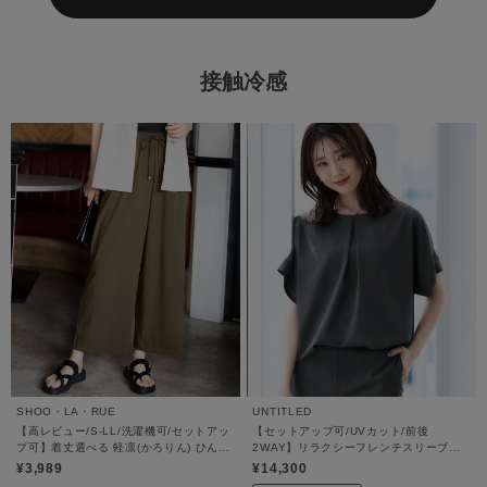
接触冷感
SHOO・LA・RUE
UNTITLED
【高レビュー/S-LL/洗濯機可/セットアッ
【セットアップ可/UVカット/前後
プ可】着丈選べる 軽凛(かろりん) ひんや
2WAY】リラクシーフレンチスリーブブ
りフラップイージーパンツ
ラウス
¥3,989
¥14,300