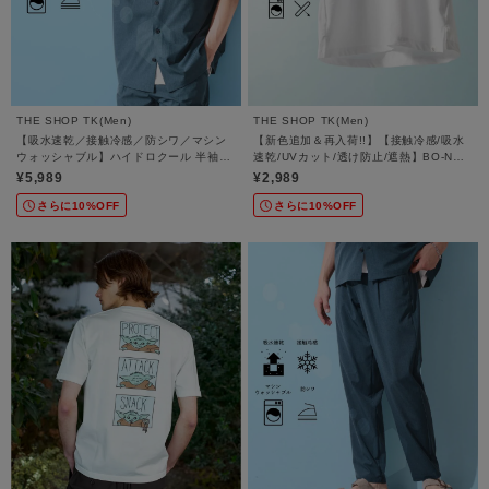
THE SHOP TK(Men)
THE SHOP TK(Men)
【吸水速乾／接触冷感／防シワ／マシン
【新色追加＆再入荷!!】【接触冷感/吸水
ウォッシャブル】ハイドロクール 半袖シ
速乾/UVカット/透け防止/遮熱】BO-NO
ャツ
TEE/ボーノTシャツ
¥5,989
¥2,989
さらに10%OFF
さらに10%OFF