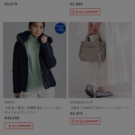
／洗濯機OK》
¥5,979
¥5,990
さらに10%OFF
INDIVI
OPAQUE.CLIP
【名品／撥水／抗菌防臭】ショート丈リ
【撥水／2WAY】8ポケットミドルトート
サイクルダウンコート
¥4,479
¥49,500
さらに10%OFF
さらに10%OFF