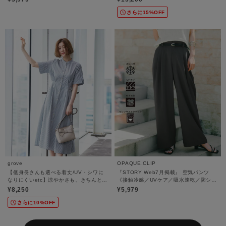
さらに15%OFF
grove
OPAQUE.CLIP
【低身長さんも選べる着丈/UV・シワに
『STORY Web7月掲載』 空気パンツ
なりにくいetc】涼やかさも、きちんとも
《接触冷感／UVケア／吸水速乾／防シワ
叶うワンピース
／洗濯機OK》
¥8,250
¥5,979
さらに10%OFF