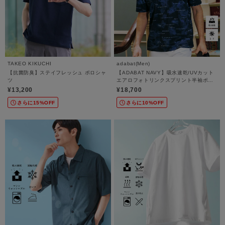
TAKEO KIKUCHI
adabat(Men)
【抗菌防臭】ステイフレッシュ ポロシャ
【ADABAT NAVY】吸水速乾/UVカット
ツ
エアロフォトリンクスプリント半袖ポロ
シャツ
¥13,200
¥18,700
さらに15%OFF
さらに10%OFF