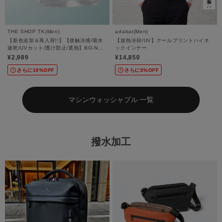
THE SHOP TK(Men)
adabat(Men)
【新色追加＆再入荷!!】【接触冷感/吸水
【放熱冷却/UV】クールプリントハイネ
速乾/UVカット/透け防止/遮熱】BO-NO
ックインナー
TEE/ボーノTシャツ
¥2,989
¥14,850
さらに10%OFF
さらに5%OFF
マシンウォッシャブル 一覧
撥水加工