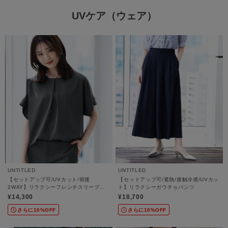
UVケア（ウェア）
UNTITLED
UNTITLED
【セットアップ可/UVカット/前後
【セットアップ可/遮熱/接触冷感/UVカッ
2WAY】リラクシーフレンチスリーブブ
ト】リラクシーガウチョパンツ
ラウス
¥14,300
¥18,700
さらに10%OFF
さらに10%OFF