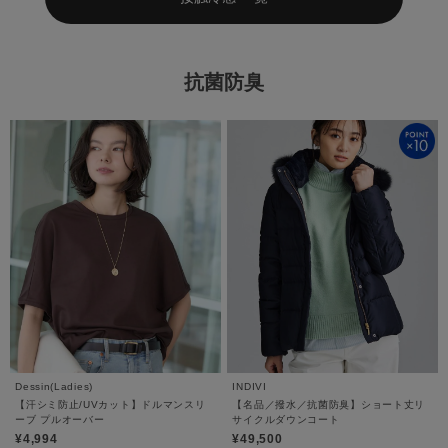
抗菌防臭
Dessin(Ladies)
INDIVI
【汗シミ防止/UVカット】ドルマンスリ
【名品／撥水／抗菌防臭】ショート丈リ
ーブ プルオーバー
サイクルダウンコート
¥4,994
¥49,500