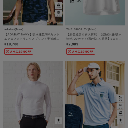
adabat(Men)
THE SHOP TK(Men)
【ADABAT NAVY】吸水速乾/UVカット
【新色追加＆再入荷!!】【接触冷感/吸水
エアロフォトリンクスプリント半袖ポロ
速乾/UVカット/透け防止/遮熱】BO-NO
シャツ
TEE/ボーノTシャツ
¥18,700
¥2,989
さらに10%OFF
さらに10%OFF