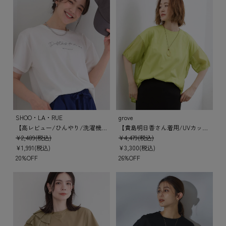
SHOO・LA・RUE
grove
【高レビュー/ひんやり/洗濯機可】色・柄選べる お袖チュールレイヤード プリントアソートTシャツ
【貴島明日香さん着用/UVカット】体型カバー叶う、バックプリーツTシャツ
¥2,489(税込)
¥4,479(税込)
¥1,991(税込)
¥3,300(税込)
20%OFF
26%OFF