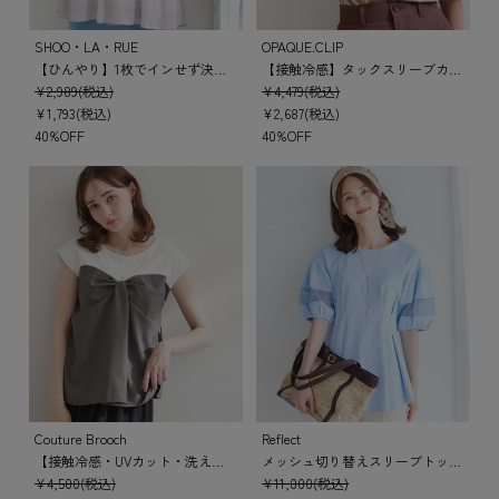
SHOO・LA・RUE
OPAQUE.CLIP
【ひんやり】1枚でインせず決まる きらきらビスチェ風Tシャツ
【接触冷感】タックスリーブカットソー《洗濯機OK》
¥2,989(税込)
¥4,479(税込)
¥1,793(税込)
¥2,687(税込)
40%OFF
40%OFF
Couture Brooch
Reflect
【接触冷感・UVカット・洗える】リボンベア ドッキングトップス
メッシュ切り替えスリーブトップス
¥4,500(税込)
¥11,000(税込)