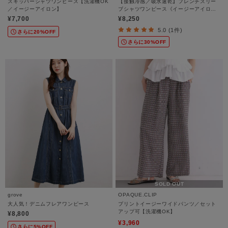
スキッパーシャツワンピース【洗濯機OK
【接触冷感／吸水速乾】フレンチスリー
／イージーアイロン】
ブシャツワンピース《イージーアイロン
／洗濯機OK》
¥7,700
¥8,250
5.0 (1件)
さらに20%OFF
さらに30%OFF
SOLD OUT
grove
OPAQUE.CLIP
大人気！デニムフレアワンピース
プリントイージーワイドパンツ／セット
アップ可【洗濯機OK】
¥8,800
¥3,960
さらに5%OFF