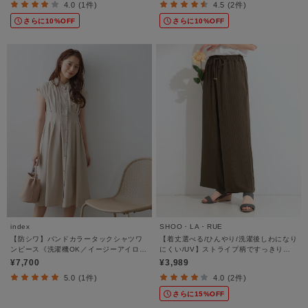
4.0 (1件)
4.5 (2件)
さらに10%OFF
さらに10%OFF
index
SHOO・LA・RUE
【防シワ】バンドカラータックシャツワ
【着丈選べる/ひんやり/洗濯後しわになり
ンピース《洗濯機OK／イージーアイロ
にくい/UV】ストライプ柄ですっきり見
ン》
え イージーワイドパンツ
¥7,700
¥3,989
5.0 (1件)
4.0 (2件)
さらに15%OFF