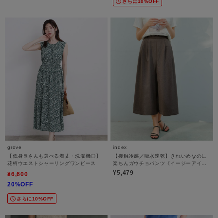
さらに10%OFF
grove
index
【低身長さんも選べる着丈・洗濯機◎】
【接触冷感／吸水速乾】きれいめなのに
花柄ウエストシャーリングワンピース
楽ちんガウチョパンツ《イージーアイロ
ン／防シワ／洗濯機OK》
¥5,479
¥6,600
20%OFF
さらに10%OFF