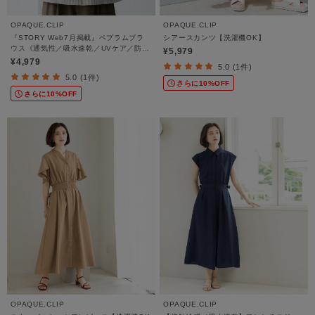
OPAQUE.CLIP
OPAQUE.CLIP
『STORY Web7月掲載』ペプラムブラ
シアースカンツ【洗濯機OK】
ウス《通気性／吸水速乾／UVケア／防シ
¥5,979
ワ／洗濯機OK》
¥4,979
5.0 (1件)
5.0 (1件)
さらに10%OFF
さらに10%OFF
OPAQUE.CLIP
OPAQUE.CLIP