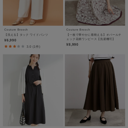
Couture Brooch
Couture Brooch
【洗える】タック ワイドパンツ
【一枚で華やかに着映える】オパールチ
ェック花柄ワンピース【洗濯機可】
¥6,990
¥8,990
3.0 (1件)