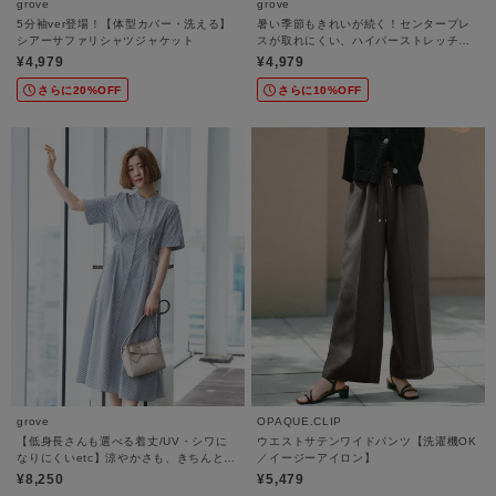
grove
grove
5分袖ver登場！【体型カバー・洗える】
暑い季節もきれいが続く！センタープレ
シアーサファリシャツジャケット
スが取れにくい、ハイパーストレッチワ
イドパンツ
¥4,979
¥4,979
さらに20%OFF
さらに10%OFF
grove
OPAQUE.CLIP
【低身長さんも選べる着丈/UV・シワに
ウエストサテンワイドパンツ【洗濯機OK
なりにくいetc】涼やかさも、きちんとも
／イージーアイロン】
叶うワンピース
¥8,250
¥5,479