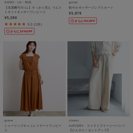
SHOO・LA・RUE
grove
【洗濯機可/S-LL】すっきり見え ウエス
軽やかギャザーフレアスカート
トサイドギャザーワンピース
¥5,979
¥5,390
さらに5%OFF
5.0 (1件)
さらに10%OFF
grove
cloenc
シャーリングキャミレイヤードワンピー
AIRYDRY ストライプイージーパンツ
ス
【ひんやり／セットアップ】