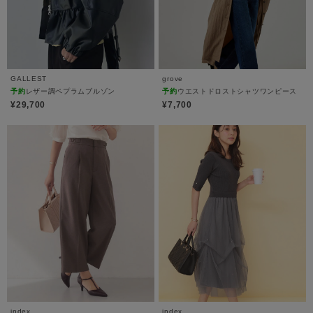
GALLEST
grove
予約
レザー調ペプラムブルゾン
予約
ウエストドロストシャツワンピース
¥29,700
¥7,700
index
index