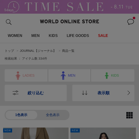
WOMEN
MEN
KIDS
LIFE GOODS
SALE
トップ
JOURNAL【ジャーナル】
商品一覧
検索結果 ： アイテム数
334
件
LADIES
MEN
KIDS
絞り込む
表示順
1色表示
全色表示
NEW
NEW