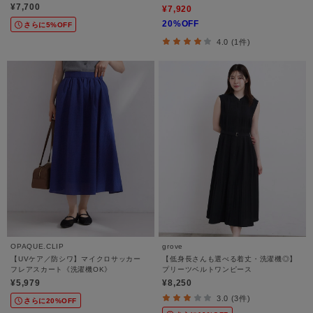
¥7,700
¥7,920
20%OFF
さらに5%OFF
4.0 (1件)
OPAQUE.CLIP
grove
【UVケア／防シワ】マイクロサッカー
【低身長さんも選べる着丈・洗濯機◎】
フレアスカート《洗濯機OK》
プリーツベルトワンピース
¥5,979
¥8,250
3.0 (3件)
さらに20%OFF