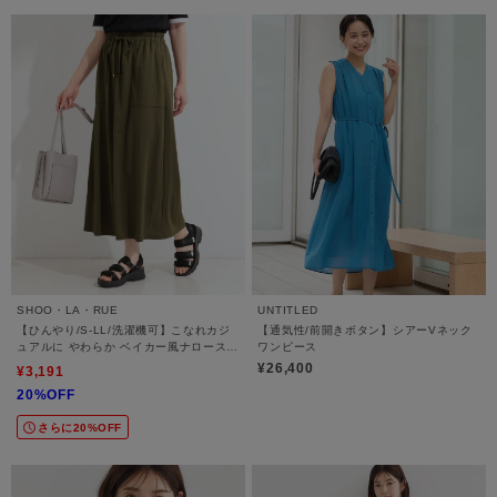
SHOO・LA・RUE
UNTITLED
【ひんやり/S-LL/洗濯機可】こなれカジ
【通気性/前開きボタン】シアーVネック
ュアルに やわらか ベイカー風ナロースカ
ワンピース
ート
¥26,400
¥3,191
20%OFF
さらに20%OFF