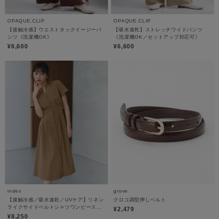
OPAQUE.CLIP
OPAQUE.CLIP
【接触冷感】ウエストタックイージーパ
【吸水速乾】ストレッチワイドパンツ
ンツ《洗濯機OK》
《洗濯機OK／セットアップ対応可》
¥6,600
¥6,600
index
grove
【接触冷感／吸水速乾／UVケア】リネン
クロコ調型押しベルト
ライクサイドベルトシャツワンピース
¥2,479
《透け防止／洗濯機OK》
¥8,250