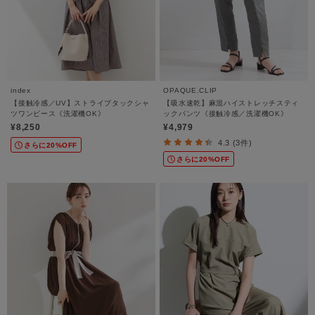
index
OPAQUE.CLIP
【接触冷感／UV】ストライプタックシャ
【吸水速乾】麻混ハイストレッチスティ
ツワンピース《洗濯機OK》
ックパンツ《接触冷感／洗濯機OK》
¥8,250
¥4,979
4.3 (3件)
さらに20%OFF
さらに20%OFF