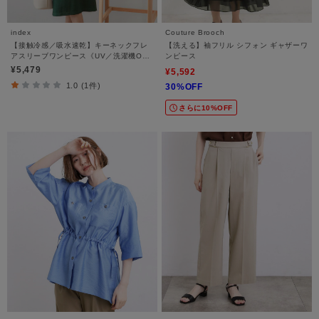
index
Couture Brooch
【接触冷感／吸水速乾】キーネックフレ
【洗える】袖フリル シフォン ギャザーワ
アスリーブワンピース《UV／洗濯機OK
ンピース
／ストレッチ》
¥5,479
¥5,592
1.0 (1件)
30%OFF
さらに10%OFF