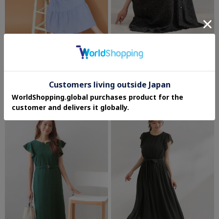
Couture Brooch
Couture Brooch
【体型カバー・洗濯機可】ウエストシャ
【洗える】フロントフリル ドット柄ワン
ーリング Vネックワンピース
ピース
¥5,592
¥6,293
30%OFF
30%OFF
さらに10%OFF
さらに10%OFF