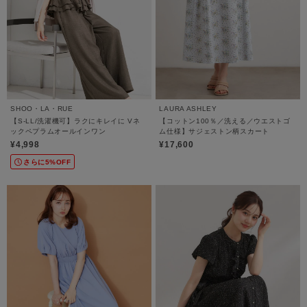
SHOO・LA・RUE
LAURA ASHLEY
【S-LL/洗濯機可】ラクにキレイに Vネ
【コットン100％／洗える／ウエストゴ
ックペプラムオールインワン
ム仕様】サジェストン柄スカート
¥4,998
¥17,600
さらに5%OFF