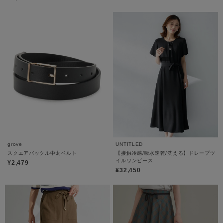
grove
UNTITLED
スクエアバックル中太ベルト
【接触冷感/吸水速乾/洗える】ドレープツ
イルワンピース
¥2,479
¥32,450