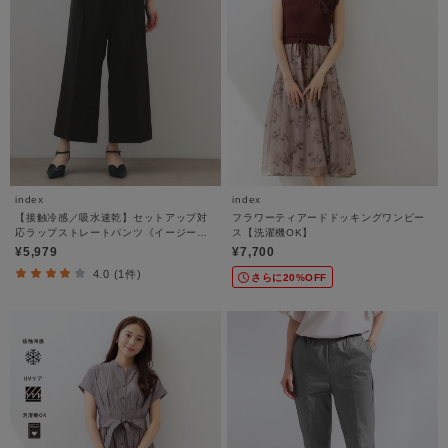
index
index
【接触冷感／吸水速乾】セットアップ対
フラワーティアードドッキングワンピー
応ラップストレートパンツ《イージーア
ス【洗濯機OK】
イロン／洗濯機OK》
¥5,979
¥7,700
4.0 (1件)
さらに20%OFF