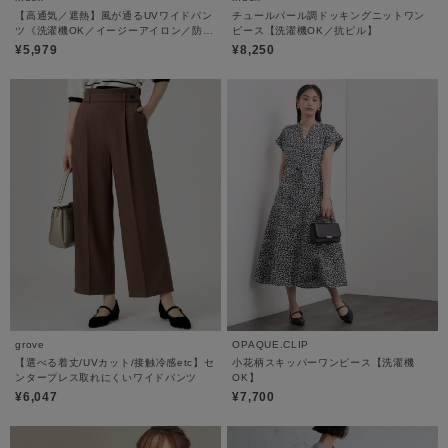
【高通気／遮熱】風が通るUVワイドパン
チュールパール調ドッキングニットワン
ツ《洗濯機OK／イージーアイロン／防シ
ピース【洗濯機OK／抗ピル】
ワ》
¥5,979
¥8,250
grove
OPAQUE.CLIP
【選べる着丈/UVカット/接触冷感etc】セ
小花柄スキッパーワンピース【洗濯機
ンタープレス取れにくいワイドパンツ
OK】
¥6,047
¥7,700