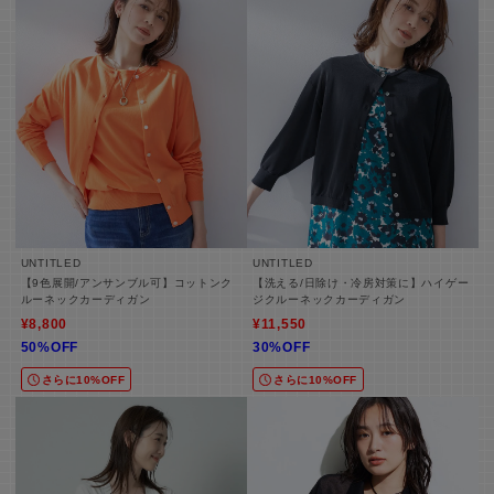
UNTITLED
UNTITLED
【9色展開/アンサンブル可】コットンク
【洗える/日除け・冷房対策に】ハイゲー
ルーネックカーディガン
ジクルーネックカーディガン
¥8,800
¥11,550
50%OFF
30%OFF
さらに10%OFF
さらに10%OFF