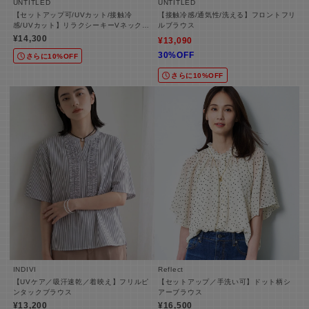
UNTITLED
UNTITLED
【セットアップ可/UVカット/接触冷
【接触冷感/通気性/洗える】フロントフリ
感/UVカット】リラクシーキーVネックブ
ルブラウス
ラウス
¥14,300
¥13,090
30%OFF
さらに10%OFF
さらに10%OFF
INDIVI
Reflect
【UVケア／吸汗速乾／着映え】フリルピ
【セットアップ／手洗い可】ドット柄シ
ンタックブラウス
アーブラウス
¥13,200
¥16,500