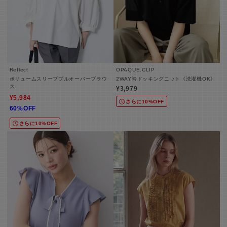
Reflect
OPAQUE.CLIP
ボリュームスリーブプルオーバーブラウ
2WAY衿ドッキングニット《洗濯機OK》
ス
¥3,979
¥5,984
さらに10%OFF
60%OFF
さらに10%OFF