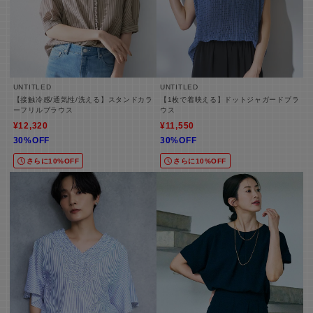
UNTITLED
UNTITLED
【接触冷感/通気性/洗える】スタンドカラ
【1枚で着映える】ドットジャガードブラ
ーフリルブラウス
ウス
¥12,320
¥11,550
30%OFF
30%OFF
さらに10%OFF
さらに10%OFF