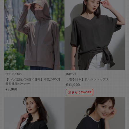
ITS' DEMO
INDIVI
【UV／遮熱／冷感／速乾】本気のUV対
【着る日傘】ドルマントップス
策多機能パーカー
¥11,000
¥3,960
さらに5%OFF