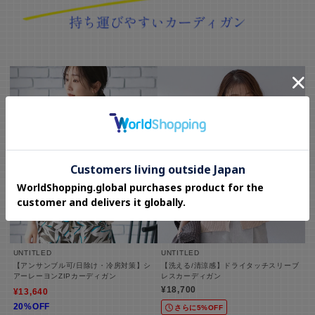
UNTITLED
UNTITLED
【アンサンブル可/日除け・冷房対策】シ
【洗える/清涼感】ドライタッチスリーブ
アーレーヨンZIPカーディガン
レスカーディガン
¥18,700
¥13,640
20%OFF
さらに5%OFF