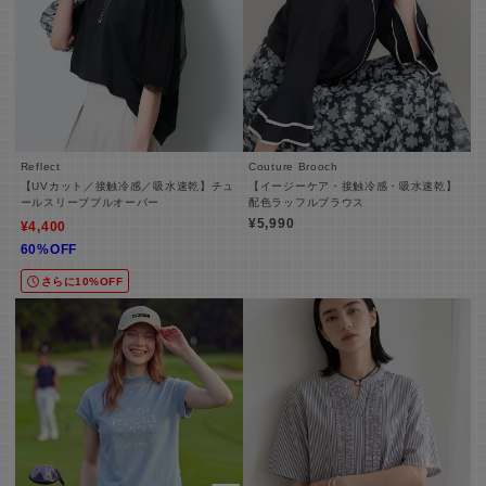
Reflect
Couture Brooch
【UVカット／接触冷感／吸水速乾】チュ
【イージーケア・接触冷感・吸水速乾】
ールスリーブプルオーバー
配色ラッフルブラウス
¥5,990
¥4,400
60%OFF
さらに10%OFF