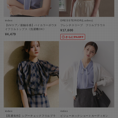
index
DRESSTERIOR(Ladies)
【UVケア／接触冷感】バイカラーボウタ
フレンチスリーブ フリルブラウス
イフリルトップス《洗濯機OK》
¥17,600
¥4,479
さらに5%OFF
index
index
【高通気性】シアーチェックフリルブラ
ビジューホックショートカーディガン