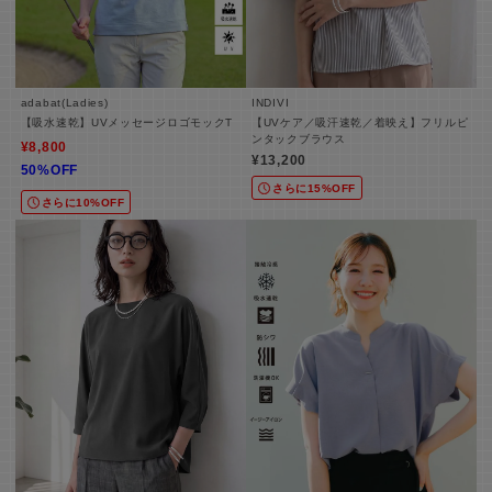
adabat(Ladies)
INDIVI
【吸水速乾】UVメッセージロゴモックT
【UVケア／吸汗速乾／着映え】フリルピ
ンタックブラウス
¥8,800
¥13,200
50%OFF
さらに15%OFF
さらに10%OFF