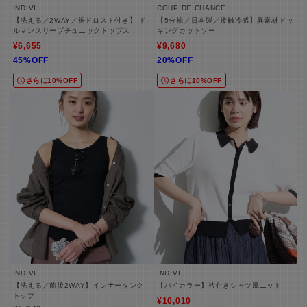
INDIVI
COUP DE CHANCE
【洗える／2WAY／裾ドロスト付き】 ド
【5分袖／日本製／接触冷感】異素材ドッ
ルマンスリーブチュニックトップス
キングカットソー
¥6,655
¥9,680
45%OFF
20%OFF
さらに10%OFF
さらに10%OFF
INDIVI
INDIVI
【洗える／前後2WAY】インナータンク
【バイカラー】衿付きシャツ風ニット
トップ
¥10,010