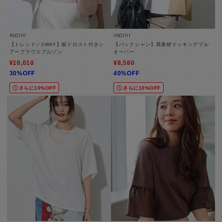
INDIVI
INDIVI
【トレンド／2WAY】裾ドロスト付きシ
【バックシャン】異素材ドッキングプル
アーブラウスブルゾン
オーバー
¥10,010
¥8,580
30%OFF
40%OFF
さらに10%OFF
さらに10%OFF