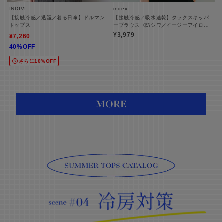
INDIVI
index
【接触冷感／透湿／着る日傘】ドルマン
【接触冷感／吸水速乾】タックスキッパ
トップス
ーブラウス《防シワ／イージーアイロン
／洗濯機OK／9col》
¥3,979
¥7,260
40%OFF
さらに10%OFF
MORE