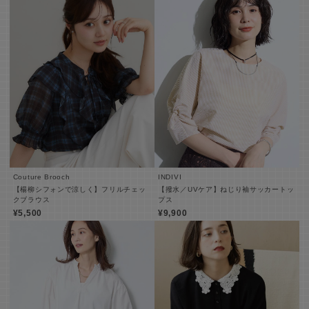
Couture Brooch
INDIVI
【楊柳シフォンで涼しく】フリルチェッ
【撥水／UVケア】ねじり袖サッカートッ
クブラウス
プス
¥5,500
¥9,900