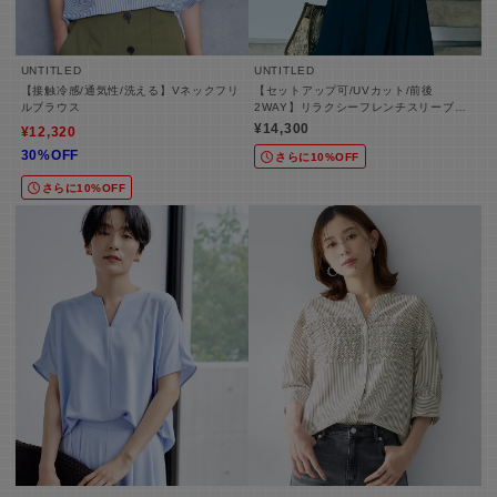
UNTITLED
UNTITLED
【接触冷感/通気性/洗える】Vネックフリ
【セットアップ可/UVカット/前後
ルブラウス
2WAY】リラクシーフレンチスリーブブ
ラウス
¥14,300
¥12,320
30%OFF
さらに10%OFF
さらに10%OFF