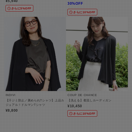
¥5,940
30%OFF
さらに5%OFF
さらに10%OFF
INDIVI
COUP DE CHANCE
【汗ジミ防止／褒められTシャツ】上品カ
【洗える】着流しカーディガン
ジュアル！ドルマンTシャツ
¥10,450
¥8,800
さらに10%OFF