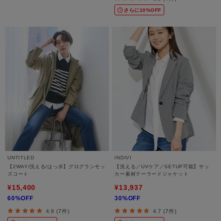
さらに10%OFF
UNTITLED
INDIVI
【2WAY/洗える/はっ水】グログランモッ
【洗える／UVケア／SETUP可能】サッ
ズコート
カー素材テーラードジャケット
¥15,400
¥13,937
60%OFF
30%OFF
4.9 (7件)
4.7 (7件)