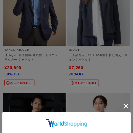
TAKEO KIKUCHI
INDIVI
【Begin5月号掲載/通気性】トリコット
【上品光沢／SETUP可能】切り替えデザ
サッカー ジャケット
インジャケット
¥20,900
¥7,260
50%OFF
70%OFF
さらに15%OFF
さらに10%OFF