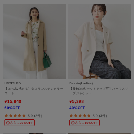
UNTITLED
Dessin(Ladies)
【はっ水/洗える】タスランステンカラー
【接触冷感/セットアップ可】ハーフスリ
コート
ーブジャケット
¥15,840
¥5,398
60%OFF
40%OFF
5.0 (2件)
5.0 (3件)
さらに20%OFF
さらに10%OFF