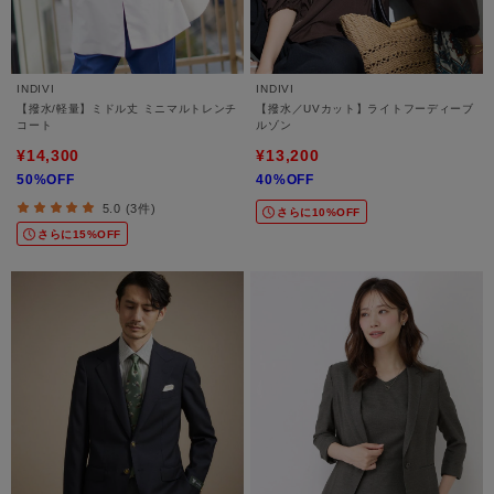
INDIVI
INDIVI
【撥水/軽量】ミドル丈 ミニマルトレンチ
【撥水／UVカット】ライトフーディーブ
コート
ルゾン
¥14,300
¥13,200
50%OFF
40%OFF
5.0 (3件)
さらに10%OFF
さらに15%OFF