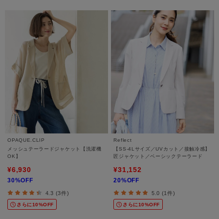
OPAQUE.CLIP
Reflect
メッシュテーラードジャケット【洗濯機
【SS-4Lサイズ／UVカット／接触冷感】
OK】
匠ジャケット／ベーシックテーラード
¥6,930
¥31,152
30%OFF
20%OFF
4.3 (3件)
5.0 (1件)
さらに10%OFF
さらに10%OFF