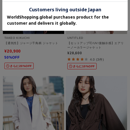
TAKEO KIKUCHI
UNTITLED
【通気性】ジャージ千鳥柄 ジャケット
【セットアップ可/UV/接触冷感】エアリ
ーノーカラージャケット
¥20,900
¥28,600
50%OFF
4.0 (3件)
さらに20%OFF
さらに10%OFF