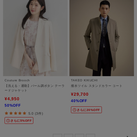
Couture Brooch
TAKEO KIKUCHI
【洗える・通勤】パール調ボタン テーラ
撥水ツイル スタンドカラー コート
ードジャケット
¥29,700
¥4,950
40%OFF
50%OFF
さらに20%OFF
5.0 (3件)
さらに5%OFF