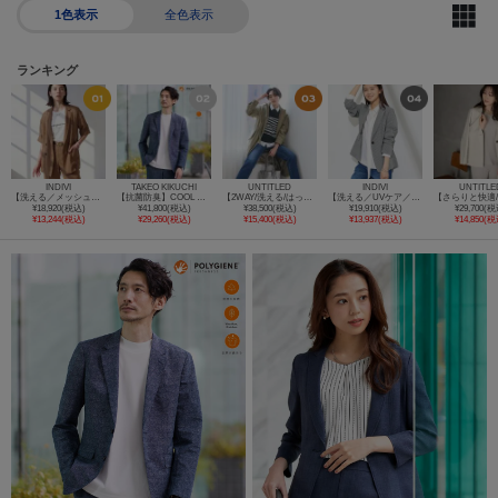
1色表示
全色表示
ランキング
INDIVI
TAKEO KIKUCHI
UNTITLED
INDIVI
UNTITLE
【洗える／メッシュ素材／SETUP可能】半袖シアージャケット
【抗菌防臭】COOL DOTS（R）ドビープリント ジャケット
【2WAY/洗える/はっ水】グログランモッズコート
【洗える／UVケア／SETUP可能】サッカー素材テーラードジャケット
¥18,920(税込)
¥41,800(税込)
¥38,500(税込)
¥19,910(税込)
¥29,700(税
¥13,244(税込)
¥29,260(税込)
¥15,400(税込)
¥13,937(税込)
¥14,850(税