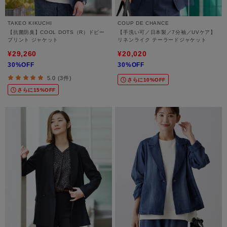
TAKEO KIKUCHI
COUP DE CHANCE
【抗菌防臭】COOL DOTS（R）ドビー
【手洗い可／日本製／7分袖／UVケア】
プリント ジャケット
リネンライク テーラードジャケット
¥29,260
¥20,020
30%OFF
30%OFF
5.0 (3件)
さらに10%OFF
さらに15%OFF