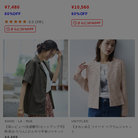
¥7,480
¥10,560
60%OFF
60%OFF
5.0 (3件)
さらに10%OFF
さらに10%OFF
SHOO・LA・RUE
UNTITLED
【高レビュー/洗濯機可/セットアップ可】
【きれいめ】ツイード ペプラムジャケッ
軽凛(かろりん) ひんやり半袖ジャケット
ト
¥4,489