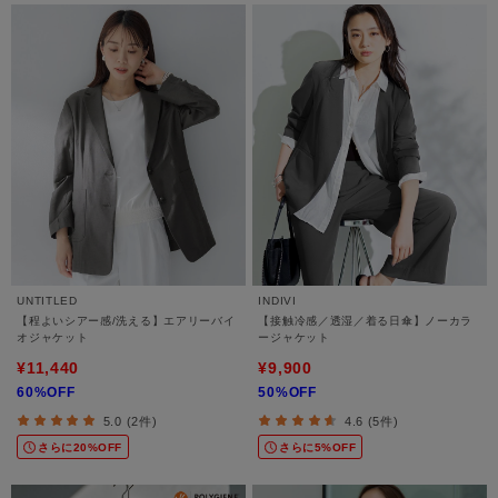
UNTITLED
INDIVI
【程よいシアー感/洗える】エアリーバイ
【接触冷感／透湿／着る日傘】ノーカラ
オジャケット
ージャケット
¥11,440
¥9,900
60%OFF
50%OFF
5.0 (2件)
4.6 (5件)
さらに20%OFF
さらに5%OFF