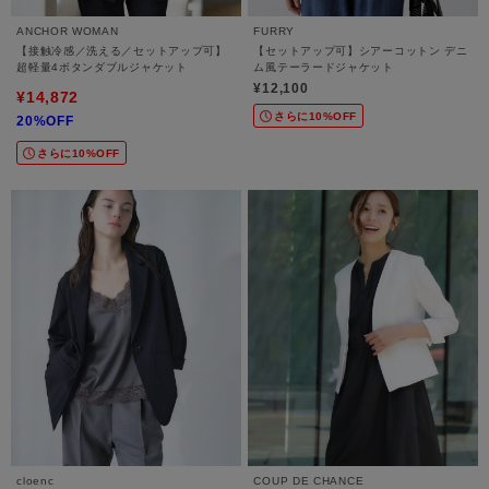
ANCHOR WOMAN
FURRY
【接触冷感／洗える／セットアップ可】
【セットアップ可】シアーコットン デニ
超軽量4ボタンダブルジャケット
ム風テーラードジャケット
¥12,100
¥14,872
さらに10%OFF
20%OFF
さらに10%OFF
cloenc
COUP DE CHANCE