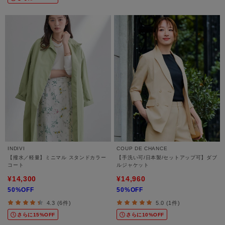
INDIVI
COUP DE CHANCE
【撥水／軽量】ミニマル スタンドカラー
【手洗い可/日本製/セットアップ可】ダブ
コート
ルジャケット
¥14,300
¥14,960
50%OFF
50%OFF
4.3 (6件)
5.0 (1件)
さらに15%OFF
さらに10%OFF