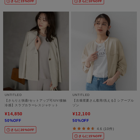
さらに15%OFF
さらに10%OFF
UNTITLED
UNTITLED
【さらりと快適/セットアップ可/UV/接触
【古畑星夏さん着用/洗える】シアーブル
冷感】スラブカラーレスジャケット
ゾン
¥14,850
¥12,100
50%OFF
50%OFF
4.6 (10件)
さらに20%OFF
さらに15%OFF