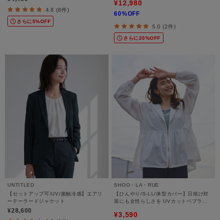
¥12,980
4.8 (8件)
60%OFF
さらに5%OFF
5.0 (2件)
さらに20%OFF
UNTITLED
SHOO・LA・RUE
【セットアップ可/UV/接触冷感】エアリ
【ひんやり/S-LL/体型カバー】日焼け対
ーテーラードジャケット
策にも女性らしさを UVカットペプラム
パーカ
¥28,600
¥3,590