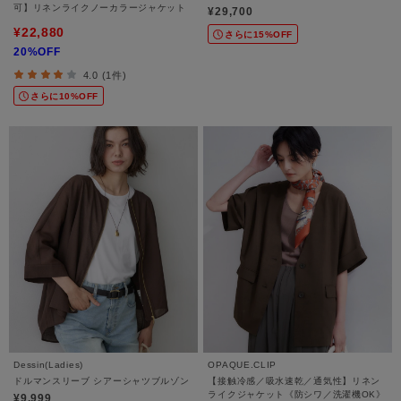
可】リネンライクノーカラージャケット
¥29,700
¥22,880
さらに15%OFF
20%OFF
4.0 (1件)
さらに10%OFF
Dessin(Ladies)
OPAQUE.CLIP
ドルマンスリーブ シアーシャツブルゾン
【接触冷感／吸水速乾／通気性】リネン
ライクジャケット《防シワ／洗濯機OK》
¥9,999