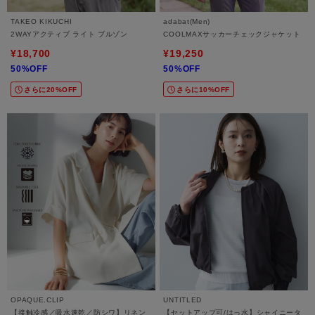
TAKEO KIKUCHI
adabat(Men)
2WAYアクティブ ライト ブルゾン
COOLMAXサッカーチェックジャケット
¥18,700
¥19,250
50%OFF
50%OFF
さらに20%OFF
さらに10%OFF
OPAQUE.CLIP
UNTITLED
【接触冷感／吸水速乾／防シワ】リネン
【セットアップ可/はっ水】シャイニータ