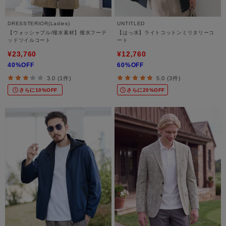
DRESSTERIOR(Ladies)
UNTITLED
【ウォッシャブル/撥水素材】撥水フーテ
【はっ水】ライトコットンミリタリーコ
ッドツイルコート
ート
¥23,760
¥12,760
40%OFF
60%OFF
3.0 (1件)
5.0 (3件)
さらに10%OFF
さらに20%OFF