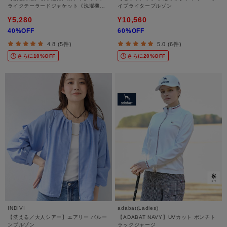
ライクテーラードジャケット《洗濯機
イプライターブルゾン
OK》
¥5,280
¥10,560
40%OFF
60%OFF
4.8 (5件)
5.0 (6件)
さらに10%OFF
さらに20%OFF
INDIVI
adabat(Ladies)
【洗える／大人シアー】エアリー バルー
【ADABAT NAVY】UVカット ポンチト
ンブルゾン
ラックジャージ