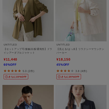
UNTITLED
UNTITLED
【セットアップ可/接触冷感/通気性】ドラ
【洗える/はっ水】リラクシーマウンテン
イシアーダブルジャケット
パーカー
¥11,440
¥18,150
60%OFF
45%OFF
5.0 (2件)
3.8 (4件)
さらに15%OFF
さらに20%OFF