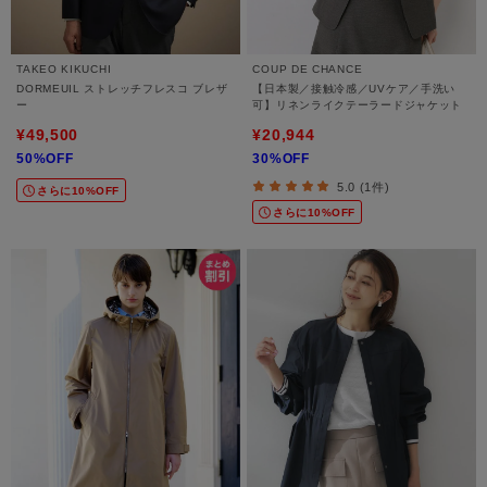
TAKEO KIKUCHI
COUP DE CHANCE
DORMEUIL ストレッチフレスコ ブレザ
【日本製／接触冷感／UVケア／手洗い
ー
可】リネンライクテーラードジャケット
¥49,500
¥20,944
50%OFF
30%OFF
5.0 (1件)
さらに10%OFF
さらに10%OFF