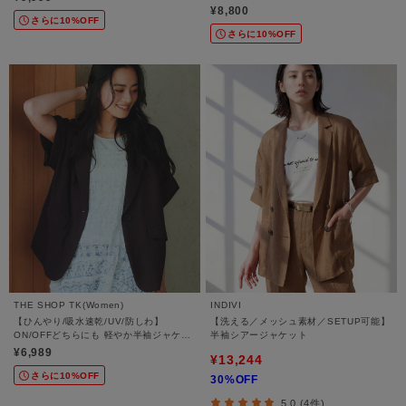
¥8,800
さらに10%OFF
さらに10%OFF
THE SHOP TK(Women)
INDIVI
【ひんやり/吸水速乾/UV/防しわ】
【洗える／メッシュ素材／SETUP可能】
ON/OFFどちらにも 軽やか半袖ジャケッ
半袖シアージャケット
ト
¥6,989
¥13,244
さらに10%OFF
30%OFF
5.0 (4件)