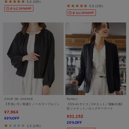
5.0 (3件)
5.0 (1件)
さらに10%OFF
さらに10%OFF
COUP DE CHANCE
Reflect
【手洗い可／軽量】ノーカラーブルゾン
【SS-4Lサイズ／UVカット／接触冷感】
匠ジャケット／ロングテーラード
¥7,964
¥31,152
60%OFF
20%OFF
1.0 (1件)