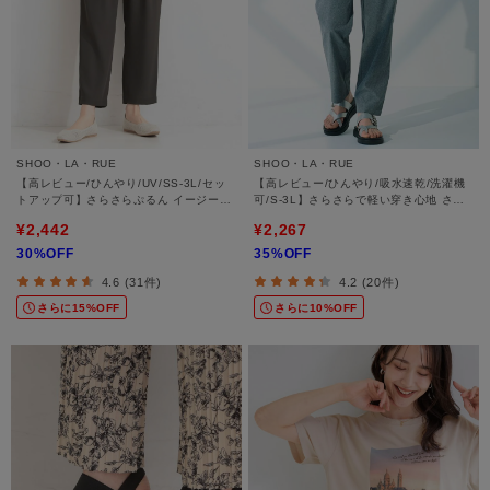
SHOO・LA・RUE
SHOO・LA・RUE
【高レビュー/ひんやり/UV/SS-3L/セッ
【高レビュー/ひんやり/吸水速乾/洗濯機
トアップ可】さらさらぷるん イージーテ
可/S-3L】さらさらで軽い穿き心地 さら
ーパードパンツ
かるイージーパンツ
¥2,442
¥2,267
30%OFF
35%OFF
4.6 (31件)
4.2 (20件)
さらに15%OFF
さらに10%OFF