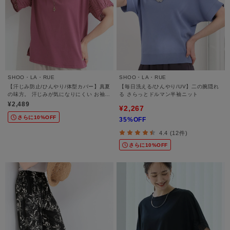
SHOO・LA・RUE
SHOO・LA・RUE
【汗じみ防止/ひんやり/体型カバー】真夏
【毎日洗える/ひんやり/UV】二の腕隠れ
の味方。 汗じみが気になりにくい お袖レ
る さらっとドルマン半袖ニット
ースフレアTシャツ
¥2,489
¥2,267
さらに10%OFF
35%OFF
4.4 (12件)
さらに10%OFF