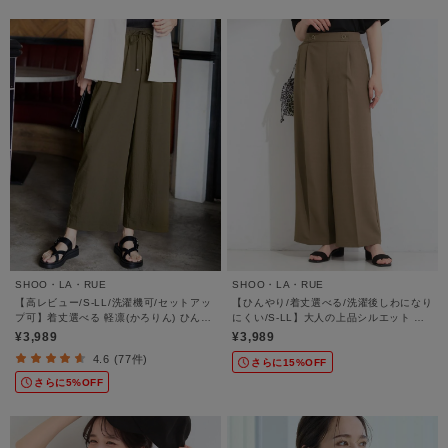
SHOO・LA・RUE
SHOO・LA・RUE
【高レビュー/S-LL/洗濯機可/セットアッ
【ひんやり/着丈選べる/洗濯後しわになり
プ可】着丈選べる 軽凛(かろりん) ひんや
にくい/S-LL】大人の上品シルエット セ
りフラップイージーパンツ
ンタープレスタックワイドパンツ
¥3,989
¥3,989
4.6 (77件)
さらに15%OFF
さらに5%OFF