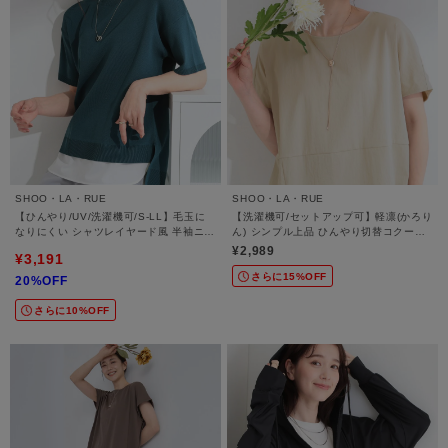
SHOO・LA・RUE
SHOO・LA・RUE
【ひんやり/UV/洗濯機可/S-LL】毛玉に
【洗濯機可/セットアップ可】軽凛(かろり
なりにくい シャツレイヤード風 半袖ニッ
ん) シンプル上品 ひんやり切替コクーン
ト
トップス
¥2,989
¥3,191
さらに15%OFF
20%OFF
さらに10%OFF