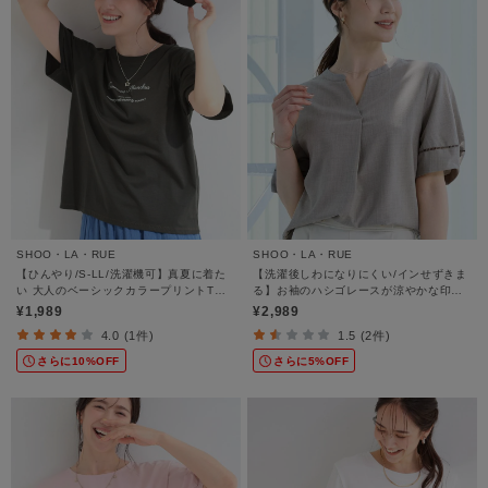
SHOO・LA・RUE
SHOO・LA・RUE
【ひんやり/S-LL/洗濯機可】真夏に着た
【洗濯後しわになりにくい/インせずきま
い 大人のベーシックカラープリントTシ
る】お袖のハシゴレースが涼やかな印象
ャツ
麻調スキッパーブラウス
¥1,989
¥2,989
4.0 (1件)
1.5 (2件)
さらに10%OFF
さらに5%OFF