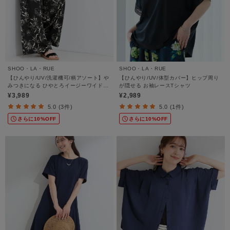
SHOO・LA・RUE
SHOO・LA・RUE
【ひんやり/UV/洗濯機可/柄アソート】や
【ひんやり/UV/体型カバー】ヒップ周り
みつきになる ひやとろイージーワイドパ
が隠せる お袖レースTシャツ
ンツ
¥3,989
¥2,989
5.0 (3件)
5.0 (1件)
さらに10%OFF
さらに10%OFF