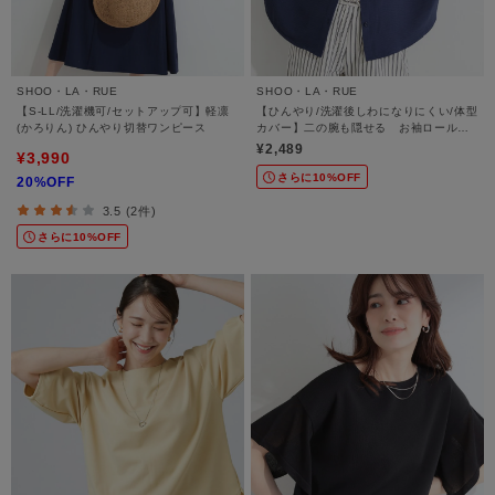
SHOO・LA・RUE
SHOO・LA・RUE
【S-LL/洗濯機可/セットアップ可】軽凛
【ひんやり/洗濯後しわになりにくい/体型
(かろりん) ひんやり切替ワンピース
カバー】二の腕も隠せる お袖ロールア
ップ半袖シャツ
¥2,489
¥3,990
さらに10%OFF
20%OFF
3.5 (2件)
さらに10%OFF