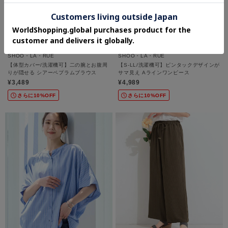
SHOO・LA・RUE
SHOO・LA・RUE
【体型カバー/洗濯機可】二の腕とお腹周
【S-LL/洗濯機可】ピンタックデザインが
りが隠せる シアーペプラムブラウス
サマ見え Aラインワンピース
¥3,489
¥4,989
さらに10%OFF
さらに10%OFF