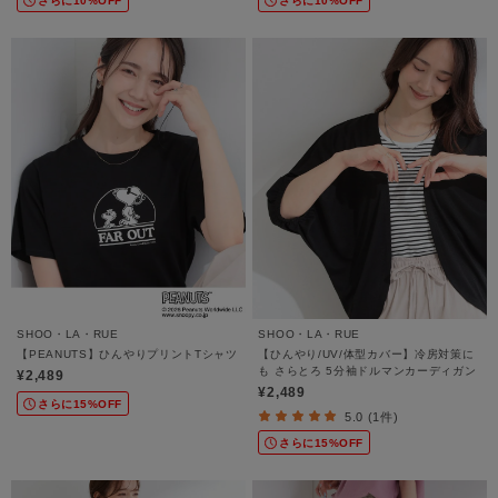
さらに10%OFF
さらに10%OFF
SHOO・LA・RUE
SHOO・LA・RUE
【PEANUTS】ひんやりプリントTシャツ
【ひんやり/UV/体型カバー】冷房対策に
も さらとろ 5分袖ドルマンカーディガン
¥2,489
¥2,489
さらに15%OFF
5.0 (1件)
さらに15%OFF