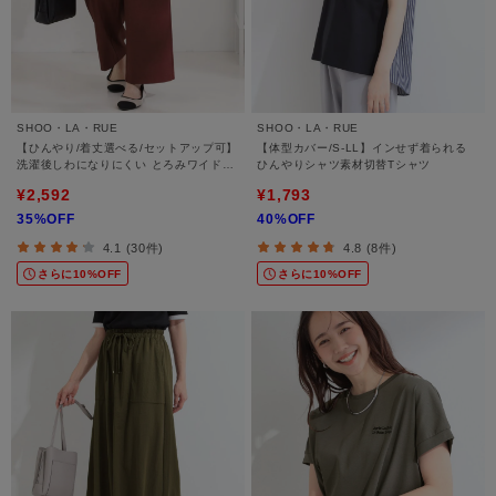
SHOO・LA・RUE
SHOO・LA・RUE
【ひんやり/着丈選べる/セットアップ可】
【体型カバー/S-LL】インせず着られる
洗濯後しわになりにくい とろみワイドパ
ひんやりシャツ素材切替Tシャツ
ンツ
¥2,592
¥1,793
35%OFF
40%OFF
4.1 (30件)
4.8 (8件)
さらに10%OFF
さらに10%OFF