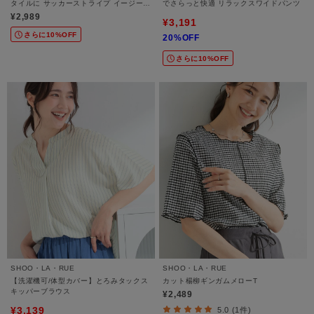
タイルに サッカーストライプ イージーワ
でさらっと快適 リラックスワイドパンツ
イドパンツ
¥2,989
¥3,191
さらに10%OFF
20%OFF
さらに10%OFF
SHOO・LA・RUE
SHOO・LA・RUE
【洗濯機可/体型カバー】とろみタックス
カット楊柳ギンガムメローT
キッパーブラウス
¥2,489
¥3,139
5.0 (1件)