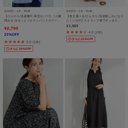
SHOO・LA・RUE
SHOO・LA・RUE
【ひんやり/洗濯機可/体型カバー】二の腕
【着丈選べる/ひんやり/洗濯後しわになり
隠れる ゆるっとドルマンバンドカラーシ
にくい/UV】ストライプ柄ですっきり見
ャツ
え イージーワイドパンツ
¥3,989
¥2,790
4.0 (2件)
20%OFF
さらに15%OFF
5.0 (1件)
さらに10%OFF