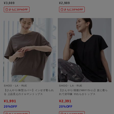
んガウチョパンツ
ス
¥3,989
¥2,989
さらに10%OFF
さらに10%OFF
SHOO・LA・RUE
SHOO・LA・RUE
【ひんやり/体型カバー】インせず着られ
【ひんやり/前後2WAY/S-LL】楽に着ら
る 上品見えのドルマントップス
れて好印象 やわらかトップス
¥1,991
¥2,391
20%OFF
20%OFF