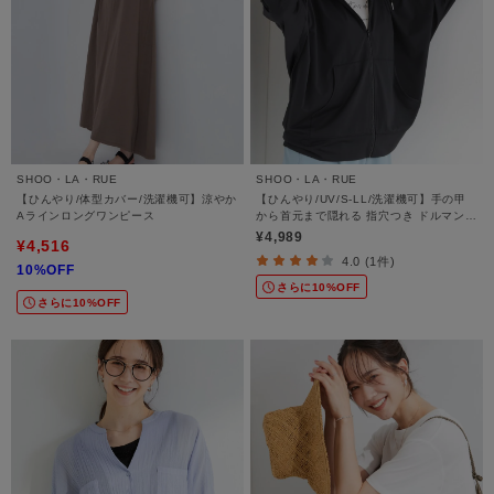
SHOO・LA・RUE
SHOO・LA・RUE
【ひんやり/体型カバー/洗濯機可】涼やか
【ひんやり/UV/S-LL/洗濯機可】手の甲
Aラインロングワンピース
から首元まで隠れる 指穴つき ドルマンパ
ーカー
¥4,989
¥4,516
4.0 (1件)
10%OFF
さらに10%OFF
さらに10%OFF