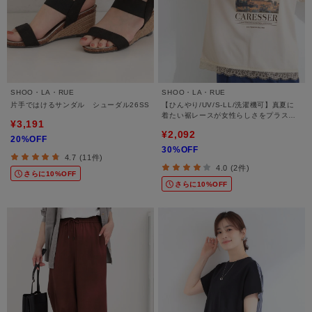
SHOO・LA・RUE
SHOO・LA・RUE
片手ではけるサンダル シューダル26SS
【ひんやり/UV/S-LL/洗濯機可】真夏に
着たい裾レースが女性らしさをプラスす
¥3,191
る プリントアソートTシャツ
¥2,092
20%OFF
30%OFF
4.7 (11件)
4.0 (2件)
さらに10%OFF
さらに10%OFF