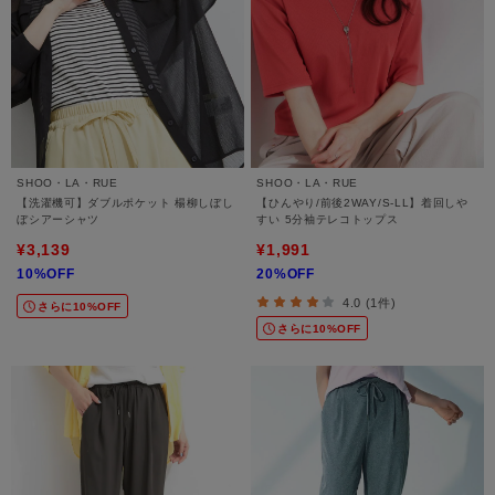
SHOO・LA・RUE
SHOO・LA・RUE
【洗濯機可】ダブルポケット 楊柳しぼし
【ひんやり/前後2WAY/S-LL】着回しや
ぼシアーシャツ
すい 5分袖テレコトップス
¥3,139
¥1,991
10%OFF
20%OFF
4.0 (1件)
さらに10%OFF
さらに10%OFF