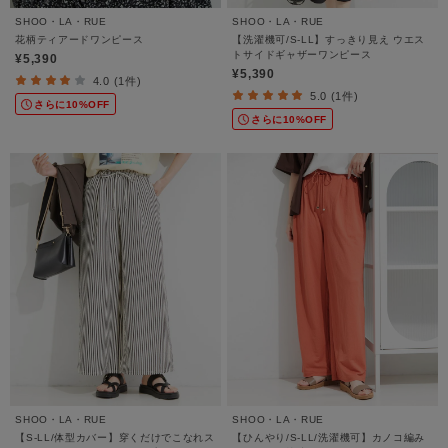
SHOO・LA・RUE
SHOO・LA・RUE
花柄ティアードワンピース
【洗濯機可/S-LL】すっきり見え ウエス
トサイドギャザーワンピース
¥5,390
¥5,390
4.0 (1件)
5.0 (1件)
さらに10%OFF
さらに10%OFF
SHOO・LA・RUE
SHOO・LA・RUE
【S-LL/体型カバー】穿くだけでこなれス
【ひんやり/S-LL/洗濯機可】カノコ編み