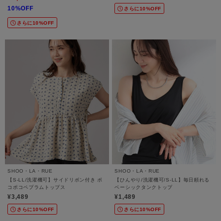
10%OFF
さらに10%OFF
さらに10%OFF
SHOO・LA・RUE
SHOO・LA・RUE
【S-LL/洗濯機可】サイドリボン付き ポ
【ひんやり/洗濯機可/S-LL】毎日頼れる
コポコペプラムトップス
ベーシックタンクトップ
¥3,489
¥1,489
さらに10%OFF
さらに10%OFF