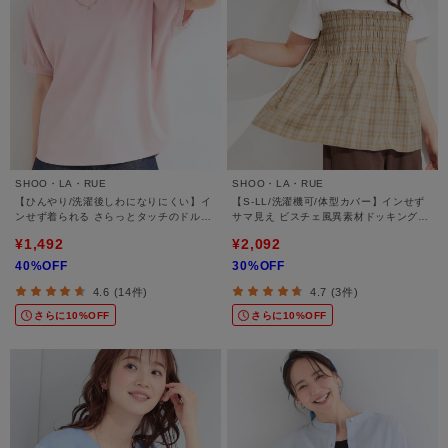
SHOO・LA・RUE
SHOO・LA・RUE
【ひんやり/洗濯後しわになりにくい】イ
【S-LL/洗濯機可/体型カバー】インせず
ンせず着られる さらっとタッチのドルマ
サマ見え ビスチェ風異素材ドッキングT
ンブラウス
シャツ
¥1,492
¥2,092
40%OFF
30%OFF
4.6 (14件)
4.7 (3件)
さらに10%OFF
さらに10%OFF