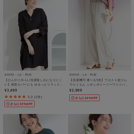
SHOO・LA・RUE
SHOO・LA・RUE
【ひんやり/S-LL/洗濯後しわになりにく
【洗濯機可/選べる5色】ウエスト総ゴム
い】体型カバーにも ゆるっとリラックス
でらくちん シボシボイージーワイドパン
チュニック
ツ
¥3,489
¥2,989
5.0 (1件)
さらに10%OFF
さらに15%OFF