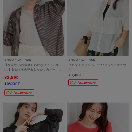
SHOO・LA・RUE
SHOO・LA・RUE
【ひんやり/洗濯後しわになりにくい/S-
フロントフリル シアーワッシャーブラウ
LL】お顔も手の甲もしっかりカバー 日
ス
よけ・指穴付きUVパーカ
¥3,489
¥3,590
さらに10%OFF
10%OFF
さらに10%OFF