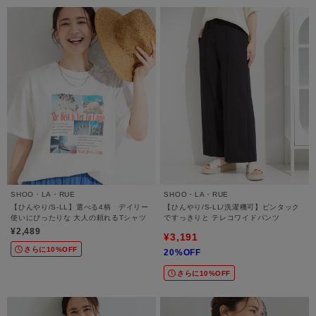
SHOO・LA・RUE
SHOO・LA・RUE
【ひんやり/S-LL】選べる4柄 デイリー
【ひんやり/S-LL/洗濯機可】ピンタック
使いにぴったりな 大人の頼れるTシャツ
ですっきりと テレコワイドパンツ
¥2,489
¥3,191
さらに10%OFF
20%OFF
さらに10%OFF