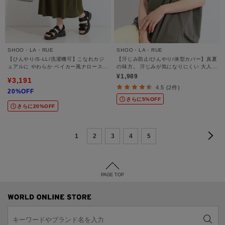
SHOO・LA・RUE
SHOO・LA・RUE
【ひんやり/S-LL/洗濯機可】こなれカジ
【汗じみ防止/ひんやり/体型カバー】真夏
ュアルに やわらか ベイカー風ナロースカ
の味方。 汗じみが気になりにくい 大人の
ート
刺繍ロゴTシャツ
¥1,989
¥3,191
4.5 (2件)
20%OFF
さらに5%OFF
さらに20%OFF
1
2
3
4
5
PAGE TOP