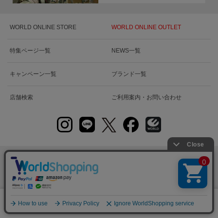
WORLD ONLINE STORE
WORLD ONLINE OUTLET
特集ページ一覧
NEWS一覧
キャンペーン一覧
ブランド一覧
店舗検索
ご利用案内・お問い合わせ
WORLD GROUP RECRUIT
新卒採用情報
新卒
絞り込む
挑もう 品よく 逞しく
0
販売スタッフ募集
アルバイト・パート・正社員
メニュー
スナップ
探す
お気に入り
カート
中途