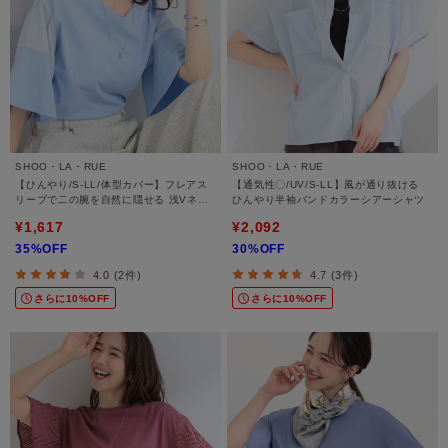
SHOO・LA・RUE
SHOO・LA・RUE
【ひんやり/S-LL/体型カバー】フレアス
【通気性〇/UV/S-LL】風が通り抜ける
リーブで二の腕を自然に隠せる 浅Vネッ
ひんやり半袖バンドカラーシアーシャツ
クTシャツ
¥1,617
¥2,092
35%OFF
30%OFF
4.0 (2件)
4.7 (3件)
さらに10%OFF
さらに10%OFF