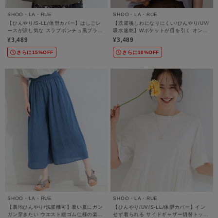
SHOO・LA・RUE
SHOO・LA・RUE
【ひんやり/S-LL/体型カバー】はしごレ
【洗濯後しわになりにくい/ひんやり/UV/
ースが涼し気な スラブポンチョ風ブラウ
吸水速乾】Wポケットが目を引く オンオ
ス
フ使えるスキッパーブラウス
¥3,489
¥3,489
さらに15%OFF
さらに10%OFF
SHOO・LA・RUE
SHOO・LA・RUE
【裏地ひんやり/洗濯機可】暑い夏にガン
【ひんやり/UV/S-LL/体型カバー】イン
ガン穿きたい ウエスト総ゴム仕様の楽ち
せず着られる サイドギャザー切替トップ