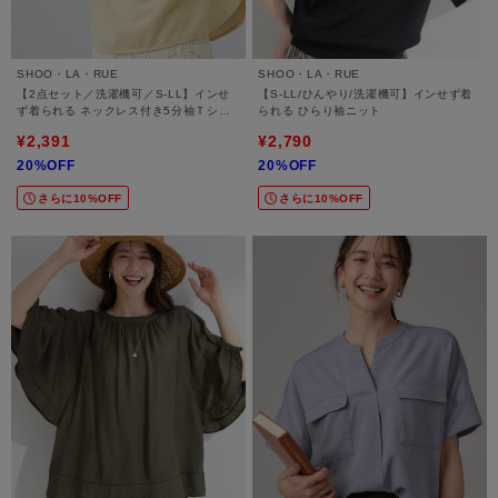
SHOO・LA・RUE
SHOO・LA・RUE
【2点セット／洗濯機可／S-LL】インせ
【S-LL/ひんやり/洗濯機可】インせず着
ず着られる ネックレス付き5分袖Ｔシャ
られる ひらり袖ニット
ツ
¥2,391
¥2,790
20%OFF
20%OFF
さらに10%OFF
さらに10%OFF