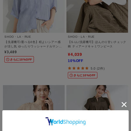
SHOO・LA・RUE
SHOO・LA・RUE
【洗濯機可/選べる6色】程よいシアー感
【S-LL/洗濯機可】ほんのり甘いチェック
が涼し気 ゆったりワッシャードルマンブ
柄 ティアードキャミワンピース
ラウス
¥3,489
¥4,039
さらに10%OFF
10%OFF
5.0 (2件)
さらに10%OFF