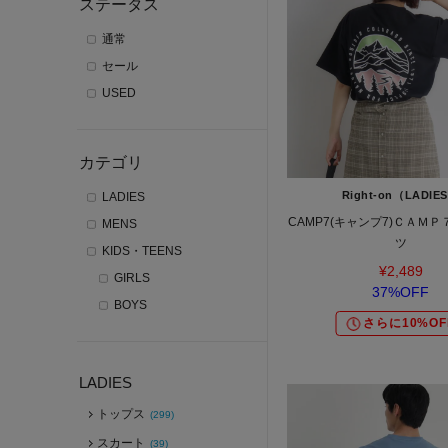
ステータス
通常
セール
USED
カテゴリ
Right-on（LADIE
LADIES
CAMP7(キャンプ7)ＣＡＭ
MENS
ツ
KIDS・TEENS
¥2,489
GIRLS
37%OFF
BOYS
さらに10%OF
LADIES
トップス
(299)
スカート
(39)