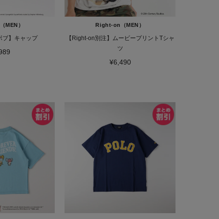
on（MEN）
Right-on（MEN）
ボブ】キャップ
【Right-on別注】ムービープリントTシャ
ツ
989
¥6,490