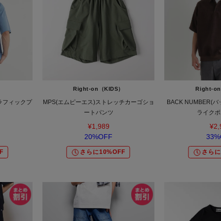
）
Right-on（KIDS）
Right-
グラフィックプ
MPS(エムピーエス)ストレッチカーゴショ
BACK NUMBER
ートパンツ
ライクポ
¥1,989
¥2,
20%OFF
33%
F
さらに10%OFF
さらに