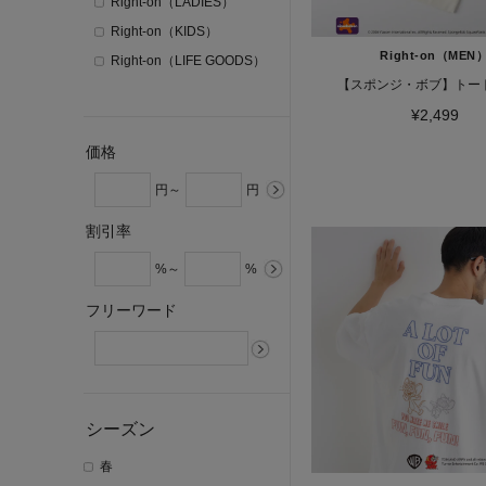
Right-on（LADIES）
Right-on（KIDS）
Right-on（MEN
Right-on（LIFE GOODS）
【スポンジ・ボブ】トー
¥2,499
価格
円～
円
割引率
%～
%
フリーワード
シーズン
春