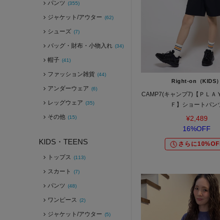
パンツ
(355)
ジャケット/アウター
(62)
シューズ
(7)
バッグ・財布・小物入れ
(34)
帽子
(41)
ファッション雑貨
(44)
Right-on（KIDS
アンダーウェア
(6)
CAMP7(キャンプ7)【ＰＬ
レッグウェア
(35)
Ｆ】ショートパン
その他
(15)
¥2,489
16%OFF
KIDS・TEENS
さらに10%OF
トップス
(113)
スカート
(7)
パンツ
(48)
ワンピース
(2)
ジャケット/アウター
(5)