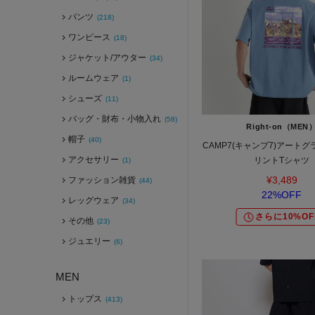
パンツ
(218)
ワンピース
(18)
ジャケット/アウター
(34)
ルームウェア
(1)
シューズ
(11)
バッグ・財布・小物入れ
(58)
Right-on（MEN
帽子
(40)
CAMP7(キャンプ7)アート
アクセサリー
リントTシャツ
(1)
¥3,489
ファッション雑貨
(44)
22%OFF
レッグウェア
(34)
さらに10%OF
その他
(23)
ジュエリー
(6)
MEN
トップス
(413)