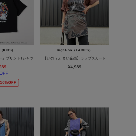
n（KIDS）
Right-on（LADIES）
ー」プリントTシャツ
【いのうえ まい企画】ラップスカート
989
¥4,989
OFF
10%OFF