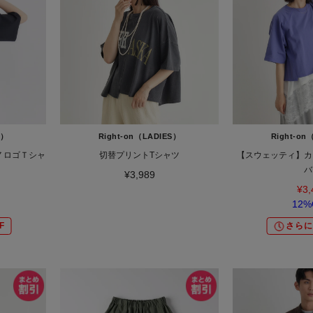
S）
Right-on（LADIES）
Right-on
Ｐ７ロゴＴシャ
切替プリントTシャツ
【スウェッティ】カ
バ
¥3,989
¥3,
12%
F
さらに