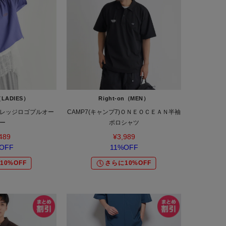
（LADIES）
Right-on（MEN）
レッジロゴプルオー
CAMP7(キャンプ7)ＯＮＥＯＣＥＡＮ半袖
ー
ポロシャツ
489
¥3,989
OFF
11%OFF
10%OFF
さらに10%OFF