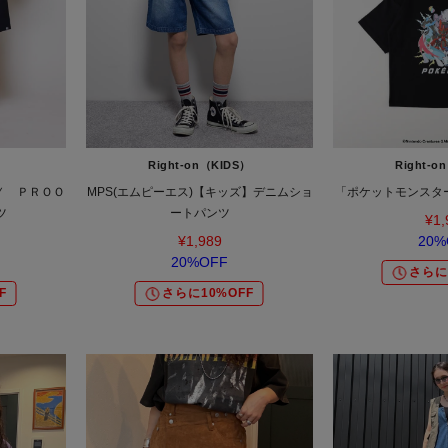
）
Right-on（KIDS）
Right-o
ＡＹ ＰＲＯＯ
MPS(エムピーエス)【キッズ】デニムショ
「ポケットモンスタ
ツ
ートパンツ
¥1,
¥1,989
20%
20%OFF
さらに
F
さらに10%OFF