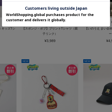
）
Right-on（MEN）
Right-on
 キッズTシ
【スポンジ・ボブ】プリントTシャツ（親
【いのうえ まい企画
子リンク）
ー
¥3,989
¥4,
NEW
NEW