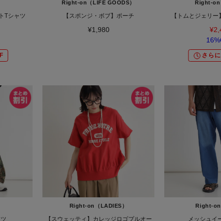
）
Right-on（LIFE GOODS）
Right-o
トTシャツ
【スポンジ・ボブ】ポーチ
【トムとジェリー
¥1,980
¥2,
16%
F
さらに
）
Right-on（LADIES）
Right-
ンツ
【スウェッティ】カレッジロゴプルオー
メッシュイ