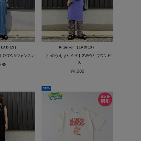
（LADIES）
Right-on（LADIES）
】OTONAジャンスカ
【いのうえ まい企画】2WAYリブワンピ
ース
989
¥4,989
NEW