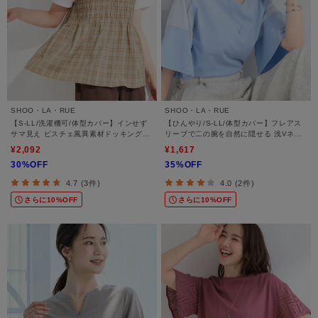
SHOO・LA・RUE
SHOO・LA・RUE
【S-LL/洗濯機可/体型カバー】インせず
【ひんやり/S-LL/体型カバー】フレアス
サマ見え ビスチェ風異素材ドッキングT
リーブで二の腕を自然に隠せる 浅Vネッ
シャツ
クTシャツ
¥2,092
¥1,617
30%OFF
35%OFF
4.7 (3件)
4.0 (2件)
さらに10%OFF
さらに10%OFF