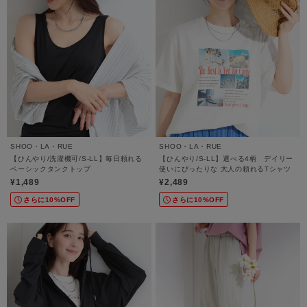
SHOO・LA・RUE
SHOO・LA・RUE
【ひんやり/洗濯機可/S-LL】毎日頼れる
【ひんやり/S-LL】選べる4柄 デイリー
ベーシックタンクトップ
使いにぴったりな 大人の頼れるTシャツ
¥1,489
¥2,489
さらに10%OFF
さらに10%OFF