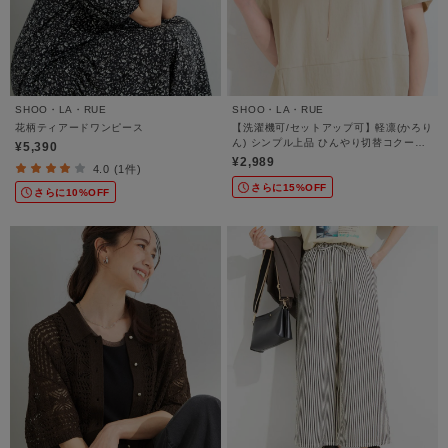
SHOO・LA・RUE
SHOO・LA・RUE
花柄ティアードワンピース
【洗濯機可/セットアップ可】軽凛(かろり
ん) シンプル上品 ひんやり切替コクーン
¥5,390
トップス
¥2,989
4.0 (1件)
さらに15%OFF
さらに10%OFF