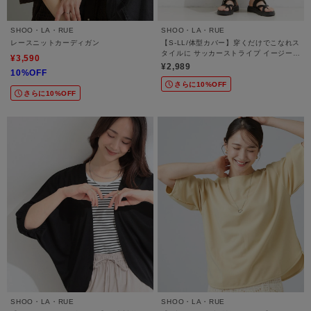
SHOO・LA・RUE
SHOO・LA・RUE
レースニットカーディガン
【S-LL/体型カバー】穿くだけでこなれス
タイルに サッカーストライプ イージーワ
¥3,590
イドパンツ
¥2,989
10%OFF
さらに10%OFF
さらに10%OFF
SHOO・LA・RUE
SHOO・LA・RUE