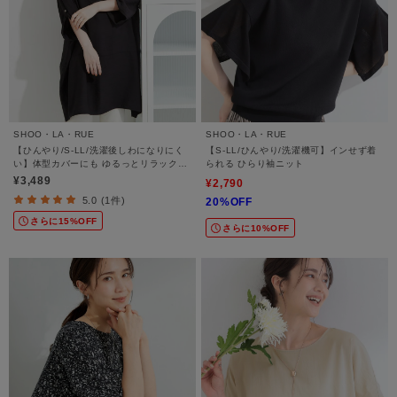
SHOO・LA・RUE
SHOO・LA・RUE
【ひんやり/S-LL/洗濯後しわになりにく
【S-LL/ひんやり/洗濯機可】インせず着
い】体型カバーにも ゆるっとリラックス
られる ひらり袖ニット
チュニック
¥3,489
¥2,790
5.0 (1件)
20%OFF
さらに15%OFF
さらに10%OFF