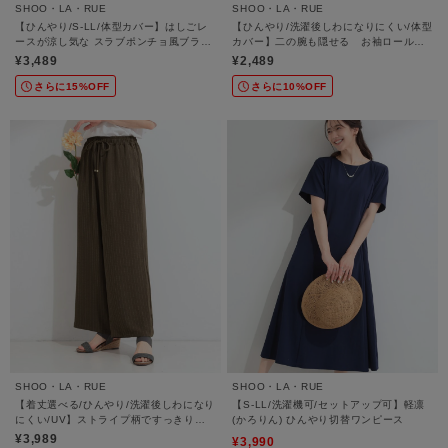
SHOO・LA・RUE
SHOO・LA・RUE
【ひんやり/S-LL/体型カバー】はしごレ
【ひんやり/洗濯後しわになりにくい/体型
ースが涼し気な スラブポンチョ風ブラウ
カバー】二の腕も隠せる お袖ロールア
ス
ップ半袖シャツ
¥3,489
¥2,489
さらに15%OFF
さらに10%OFF
SHOO・LA・RUE
SHOO・LA・RUE
【着丈選べる/ひんやり/洗濯後しわになり
【S-LL/洗濯機可/セットアップ可】軽凛
にくい/UV】ストライプ柄ですっきり見
(かろりん) ひんやり切替ワンピース
え イージーワイドパンツ
¥3,989
¥3,990