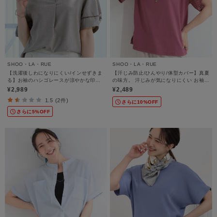
SHOO・LA・RUE
SHOO・LA・RUE
【洗濯後しわになりにくい/インせずきま
【汗じみ防止/ひんやり/体型カバー】真夏
る】お袖のハシゴレースが涼やかな印象
の味方。 汗じみが気になりにくい お袖レ
麻調スキッパーブラウス
ースフレアTシャツ
¥2,989
¥2,489
1.5 (2件)
さらに10%OFF
さらに5%OFF