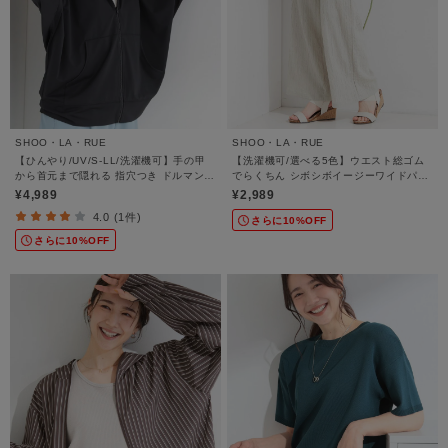
SHOO・LA・RUE
SHOO・LA・RUE
【ひんやり/UV/S-LL/洗濯機可】手の甲
【洗濯機可/選べる5色】ウエスト総ゴム
から首元まで隠れる 指穴つき ドルマンパ
でらくちん シボシボイージーワイドパン
ーカー
ツ
¥4,989
¥2,989
4.0 (1件)
さらに10%OFF
さらに10%OFF