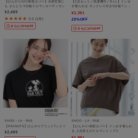
【ひんやり/UV/体型カバー】冷房対策に
【2点セット／洗濯機可／S-LL】インせ
も さらとろ 5分袖ドルマンカーディガン
ず着られる ネックレス付き5分袖Ｔシャ
ツ
¥2,489
¥2,391
5.0 (1件)
20%OFF
さらに15%OFF
さらに10%OFF
SHOO・LA・RUE
SHOO・LA・RUE
【PEANUTS】ひんやりプリントTシャツ
【ひんやり/体型カバー】インせず着られ
る 上品見えのドルマントップス
¥2,489
¥1,991