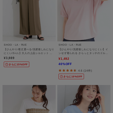
SHOO・LA・RUE
SHOO・LA・RUE
【ひんやり/着丈選べる/洗濯後しわになり
【ひんやり/洗濯後しわになりにくい】イ
にくい/S-LL】大人の上品シルエット セ
ンせず着られる さらっとタッチのドルマ
ンタープレスタックワイドパンツ
ンブラウス
¥3,989
¥1,492
40%OFF
さらに15%OFF
4.6 (14件)
さらに10%OFF