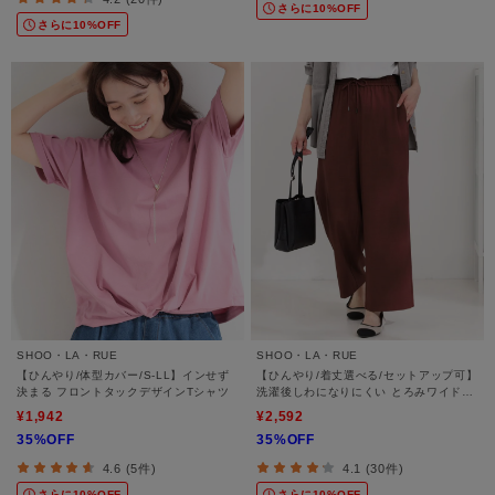
さらに10%OFF
さらに10%OFF
SHOO・LA・RUE
SHOO・LA・RUE
【ひんやり/体型カバー/S-LL】インせず
【ひんやり/着丈選べる/セットアップ可】
決まる フロントタックデザインTシャツ
洗濯後しわになりにくい とろみワイドパ
ンツ
¥1,942
¥2,592
35%OFF
35%OFF
4.6 (5件)
4.1 (30件)
さらに10%OFF
さらに10%OFF