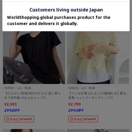
SHOO・LA・RUE
SHOO・LA・RUE
【ひんやり/前後2WAY/S-LL】楽に着ら
【インせず着られる/二の腕隠れる】重ね
れて好印象 やわらかトップス
着風 シャツドッキングトップス
¥2,391
¥2,790
20%OFF
20%OFF
さらに10%OFF
さらに10%OFF