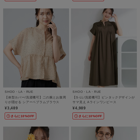
SHOO・LA・RUE
SHOO・LA・RUE
【体型カバー/洗濯機可】二の腕とお腹周
【S-LL/洗濯機可】ピンタックデザインが
りが隠せる シアーペプラムブラウス
サマ見え Aラインワンピース
¥3,489
¥4,989
さらに10%OFF
さらに10%OFF