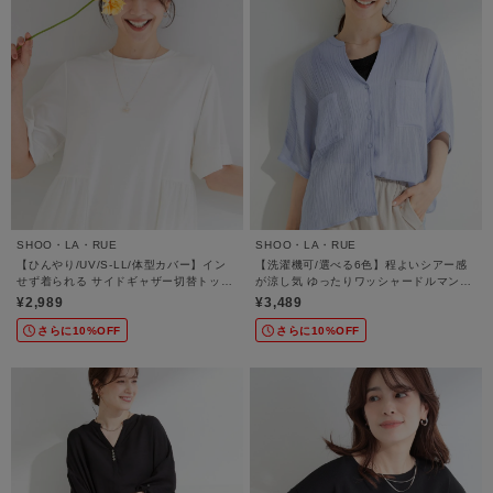
SHOO・LA・RUE
SHOO・LA・RUE
【ひんやり/UV/S-LL/体型カバー】イン
【洗濯機可/選べる6色】程よいシアー感
せず着られる サイドギャザー切替トップ
が涼し気 ゆったりワッシャードルマンブ
ス
ラウス
¥2,989
¥3,489
さらに10%OFF
さらに10%OFF