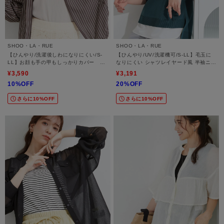
SHOO・LA・RUE
SHOO・LA・RUE
【ひんやり/洗濯後しわになりにくい/S-
【ひんやり/UV/洗濯機可/S-LL】毛玉に
LL】お顔も手の甲もしっかりカバー 日
なりにくい シャツレイヤード風 半袖ニッ
よけ・指穴付きUVパーカ
ト
¥3,590
¥3,191
10%OFF
20%OFF
さらに10%OFF
さらに10%OFF