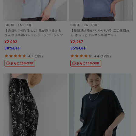
SHOO・LA・RUE
SHOO・LA・RUE
【通気性〇/UV/S-LL】風が通り抜ける
【毎日洗える/ひんやり/UV】二の腕隠れ
ひんやり半袖バンドカラーシアーシャツ
る さらっとドルマン半袖ニット
¥2,092
¥2,267
30%OFF
35%OFF
4.7 (3件)
4.4 (12件)
さらに10%OFF
さらに10%OFF