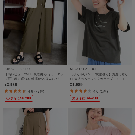
SHOO・LA・RUE
SHOO・LA・RUE
【高レビュー/S-LL/洗濯機可/セットアッ
【ひんやり/S-LL/洗濯機可】真夏に着た
プ可】着丈選べる 軽凛(かろりん) ひんや
い 大人のベーシックカラープリントTシ
りフラップイージーパンツ
ャツ
¥3,989
¥1,989
4.6 (77件)
4.0 (1件)
さらに5%OFF
さらに10%OFF