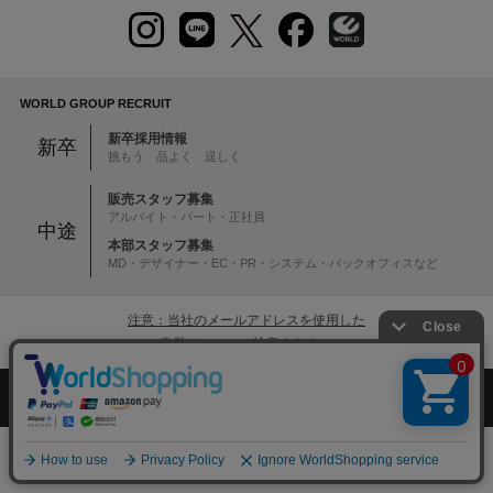
WORLD GROUP RECRUIT
新卒採用情報
新卒
挑もう 品よく 逞しく
販売スタッフ募集
アルバイト・パート・正社員
中途
本部スタッフ募集
MD・デザイナー・EC・PR・システム・バックオフィスなど
注意：当社のメールアドレスを使用した
偽装メールにご注意ください
絞り込む
初めての方へ
ご利用案内・お問い合わせ
ブランド一覧
店舗検索
企業情報
株主優待制度
0
メニュー
スナップ
探す
お気に入り
カート
利用規約
サイトポリシー
プライバシーポリシー