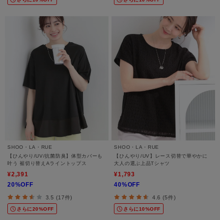
SHOO・LA・RUE
SHOO・LA・RUE
【ひんやり/UV/抗菌防臭】体型カバーも
【ひんやり/UV】レース切替で華やかに
叶う 裾切り替えAライントップス
大人の選ぶ上品Tシャツ
¥2,391
¥1,793
20%OFF
40%OFF
3.5 (17件)
4.6 (5件)
さらに20%OFF
さらに10%OFF