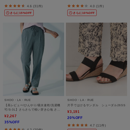
4.6 (31件)
4.0 (1件)
さらに15%OFF
さらに10%OFF
SHOO・LA・RUE
SHOO・LA・RUE
【高レビュー/ひんやり/吸水速乾/洗濯機
片手ではけるサンダル シューダル26SS
可/S-3L】さらさらで軽い穿き心地 さら
¥3,191
かるイージーパンツ
¥2,267
20%OFF
35%OFF
4.7 (11件)
4.2 (20件)