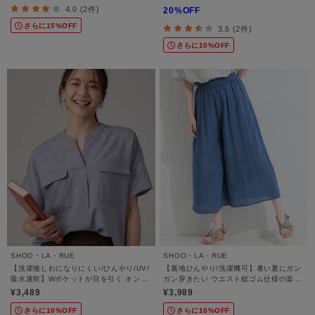
4.0 (2件)
20%OFF
さらに15%OFF
3.5 (2件)
さらに10%OFF
SHOO・LA・RUE
SHOO・LA・RUE
【洗濯後しわになりにくい/ひんやり/UV/
【裏地ひんやり/洗濯機可】暑い夏にガン
吸水速乾】Wポケットが目を引く オンオ
ガン穿きたい ウエスト総ゴム仕様の楽ち
フ使えるスキッパーブラウス
んガウチョパンツ
¥3,489
¥3,989
さらに10%OFF
さらに10%OFF