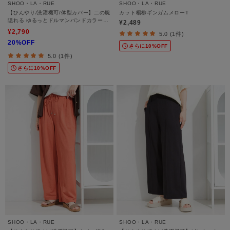
SHOO・LA・RUE
SHOO・LA・RUE
【ひんやり/洗濯機可/体型カバー】二の腕
カット楊柳ギンガムメローT
隠れる ゆるっとドルマンバンドカラーシ
¥2,489
ャツ
¥2,790
5.0 (1件)
20%OFF
さらに10%OFF
5.0 (1件)
さらに10%OFF
SHOO・LA・RUE
SHOO・LA・RUE