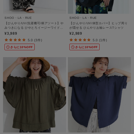
SHOO・LA・RUE
SHOO・LA・RUE
【ひんやり/UV/洗濯機可/柄アソート】や
【ひんやり/UV/体型カバー】ヒップ周り
みつきになる ひやとろイージーワイドパ
が隠せる ひんやりお袖レースTシャツ
ンツ
¥3,989
¥2,989
5.0 (3件)
5.0 (1件)
さらに10%OFF
さらに10%OFF