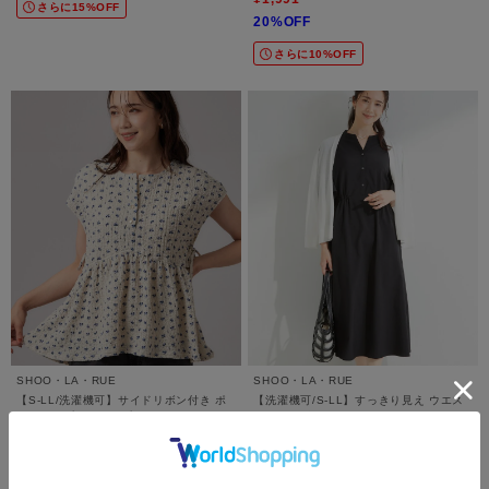
さらに15%OFF
20%OFF
さらに10%OFF
SHOO・LA・RUE
SHOO・LA・RUE
【S-LL/洗濯機可】サイドリボン付き ポ
【洗濯機可/S-LL】すっきり見え ウエス
コポコペプラムトップス
トサイドギャザーワンピース
¥3,489
¥5,390
5.0 (1件)
さらに10%OFF
さらに10%OFF