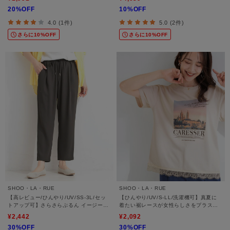
20%OFF
10%OFF
4.0 (1件)
5.0 (2件)
さらに10%OFF
さらに10%OFF
SHOO・LA・RUE
SHOO・LA・RUE
【高レビュー/ひんやり/UV/SS-3L/セッ
【ひんやり/UV/S-LL/洗濯機可】真夏に
トアップ可】さらさらぷるん イージーテ
着たい裾レースが女性らしさをプラスす
ーパードパンツ
る プリントアソートTシャツ
¥2,442
¥2,092
30%OFF
30%OFF