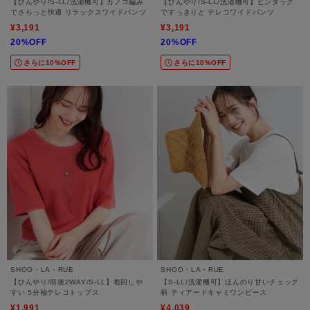
【ひんやり/S-LL/洗濯機可】カノコ編み
【ひんやり/S-LL/洗濯機可】ピンタック
でさらっと快適 リラックスワイドパンツ
ですっきりと テレコワイドパンツ
¥3,191
¥3,191
20%OFF
20%OFF
さらに10%OFF
さらに10%OFF
SHOO・LA・RUE
SHOO・LA・RUE
【ひんやり/前後2WAY/S-LL】着回しや
【S-LL/洗濯機可】ほんのり甘いチェック
すい 5分袖テレコトップス
柄 ティアードキャミワンピース
¥1,991
¥4,039