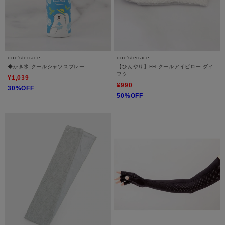
one'sterrace
one'sterrace
◆かき氷 クールシャツスプレー
【ひんやり】FH クールアイピロー ダイ
フク
¥1,039
¥990
30%OFF
50%OFF