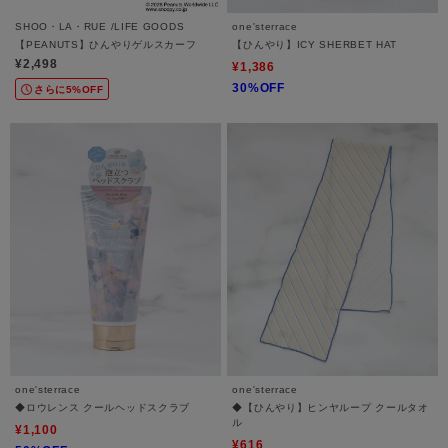
SHOO・LA・RUE /LIFE GOODS
one'sterrace
【PEANUTS】ひんやりゲルスカーフ
【ひんやり】ICY SHERBET HAT
¥2,498
¥1,386
30%OFF
さらに5%OFF
one'sterrace
one'sterrace
◆ロウレンス クールヘッドスクラブ
◆【ひんやり】ヒンヤループ クールタオ
ル
¥1,100
¥616