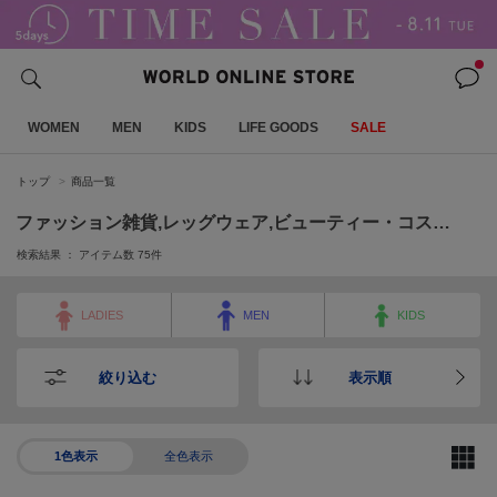
WOMEN
MEN
KIDS
LIFE GOODS
SALE
トップ
商品一覧
ファッション雑貨,レッグウェア,ビューティー・コスメ,キャラクター,家電・照明
検索結果 ： アイテム数
75
件
LADIES
MEN
KIDS
絞り込む
表示順
1色表示
全色表示