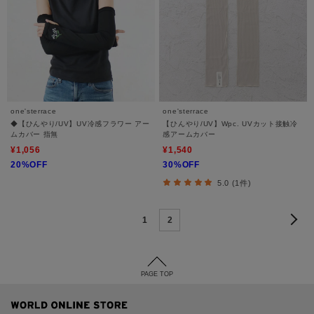
one'sterrace
one'sterrace
◆【ひんやり/UV】UV冷感フラワー アー
【ひんやり/UV】Wpc. UVカット接触冷
ムカバー 指無
感アームカバー
¥1,056
¥1,540
20%OFF
30%OFF
5.0 (1件)
1
2
PAGE TOP