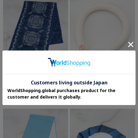
one'sterrace
one'sterrace
◆【ひんやり/UV】GH クールタオル
【ひんやり】フローズンリング
PAISLEY
¥1,540
¥924
30%OFF
30%OFF