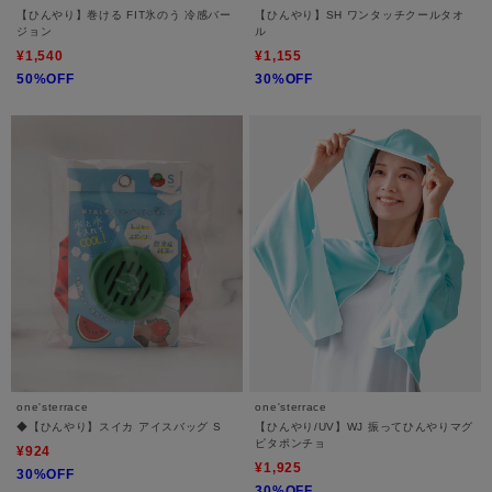
【ひんやり】巻ける FIT氷のう 冷感バー
【ひんやり】SH ワンタッチクールタオ
ジョン
ル
¥1,540
¥1,155
50%OFF
30%OFF
one'sterrace
one'sterrace
◆【ひんやり】スイカ アイスバッグ S
【ひんやり/UV】WJ 振ってひんやりマグ
ピタポンチョ
¥924
¥1,925
30%OFF
30%OFF