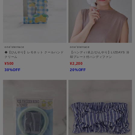
one'sterrace
one'sterrace
◆【ひんやり】レモネット クールハンド
【ハンディ/卓上/ひんやり】LIZDAYS 冷
クリーム
却プレート付ハンディファン
¥500
¥2,200
30%OFF
20%OFF