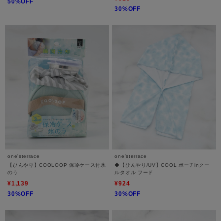
50%OFF
30%OFF
one'sterrace
one'sterrace
【ひんやり】COOLOOP 保冷ケース付氷
◆【ひんやり/UV】COOL ポーチinクー
のう
ルタオル フード
¥1,139
¥924
30%OFF
30%OFF