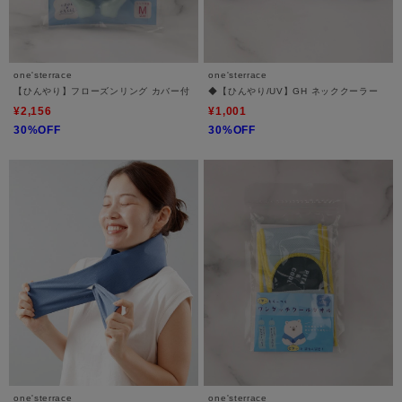
one'sterrace
one'sterrace
【ひんやり】フローズンリング カバー付
◆【ひんやり/UV】GH ネッククーラー
¥2,156
¥1,001
30%OFF
30%OFF
one'sterrace
one'sterrace