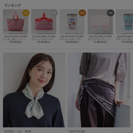
ランキング
212 KITCHEN STORE
212 KITCHEN STORE
212 KITCHEN STORE
212 KITCHEN STORE
212 KITCHEN
レジかご用バッグ ソフトタイプ HELLO KITTY ＜Sanrio サンリオ＞
ワンハンドルクーラーバッグ HELLO KITTY ＜Sanrio サンリオ＞
ステンレスタンブラー SANRIO CHARACTERS ＜Sanrio サンリオ＞
スクエアカッティングボード HELLO KITTY ＜Sanrio サンリオ＞
¥3,520(税込)
¥4,290(税込)
¥2,640(税込)
¥1,980(税込)
¥2,640(税
SHOO・LA・RUE
UNTITLED