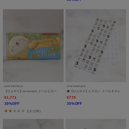
one'sterrace
one'sterrace
【ひんやり】mi:testyle クールピロー
◆【ひんやり】ヒヤロン クールタオル
¥1,771
¥770
30%OFF
30%OFF
2.0 (1件)