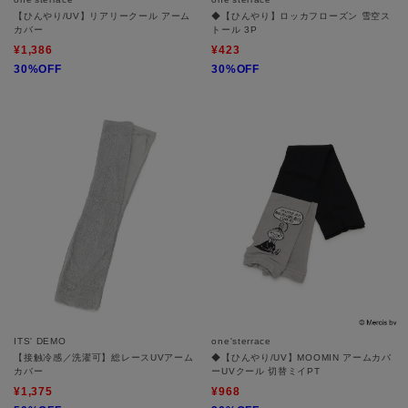
【ひんやり/UV】リアリークール アーム
◆【ひんやり】ロッカフローズン 雪空ス
カバー
トール 3P
¥1,386
¥423
30%OFF
30%OFF
ITS' DEMO
one'sterrace
【接触冷感／洗濯可】総レースUVアーム
◆【ひんやり/UV】MOOMIN アームカバ
カバー
ーUVクール 切替ミイPT
¥1,375
¥968