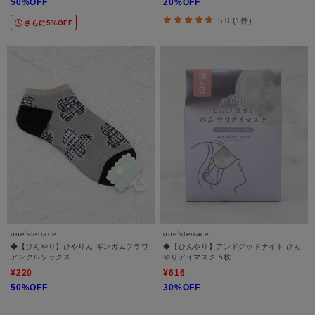
50%OFF
20%OFF
5.0 (1件)
さらに5%OFF
one'sterrace
one'sterrace
◆【ひんやり】ひやりん ギンガムフラワ
◆【ひんやり】アンドグッドナイト ひん
アンクルソックス
やりアイマスク 5枚
¥220
¥616
50%OFF
30%OFF