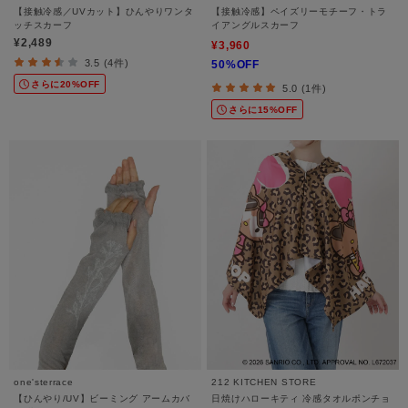
【接触冷感／UVカット】ひんやりワンタ
【接触冷感】ペイズリーモチーフ・トラ
ッチスカーフ
イアングルスカーフ
¥2,489
¥3,960
3.5 (4件)
50%OFF
さらに20%OFF
5.0 (1件)
さらに15%OFF
one'sterrace
212 KITCHEN STORE
【ひんやり/UV】ビーミング アームカバ
日焼けハローキティ 冷感タオルポンチョ