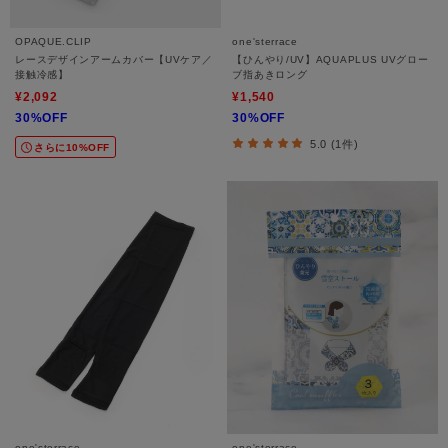
OPAQUE.CLIP
one'sterrace
レースデザインアームカバー【UVケア／
【ひんやり/UV】AQUAPLUS UVグロー
接触冷感】
ブ指あきロング
¥2,092
¥1,540
30%OFF
30%OFF
5.0 (1件)
さらに10%OFF
one'sterrace
one'sterrace