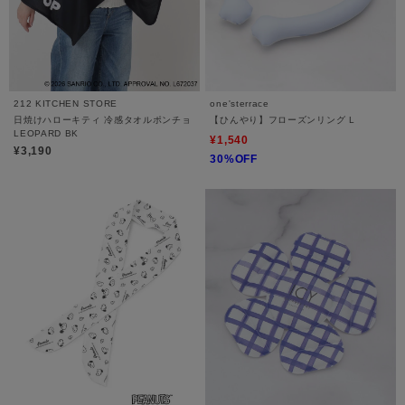
212 KITCHEN STORE
one'sterrace
日焼けハローキティ 冷感タオルポンチョ
【ひんやり】フローズンリング L
LEOPARD BK
¥1,540
¥3,190
30%OFF