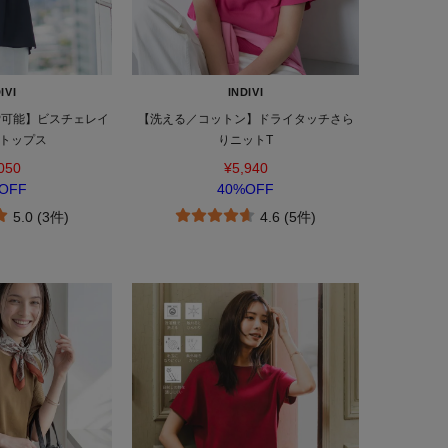
IVI
INDIVI
P可能】ビスチェレイ
【洗える／コットン】ドライタッチさら
トップス
りニットT
050
¥5,940
OFF
40%OFF
5.0 (3件)
4.6 (5件)