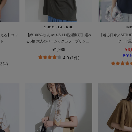
SHOO・LA・RUE
IND
洗える】コッ
【綿100%/ひんやり/S-LL/洗濯機可】選べ
【着る日傘／SETU
ット
る5柄 大人のベーシックカラープリントT
ヤード風
シャツ
¥1,989
¥6,
50%
4.0 (1件)
13件)