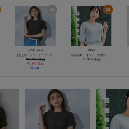
UNTITLED
grove
【洗える／シアー】ミニヨンレースプルオーバー
新色追加！【シリーズ累計36万枚/UVカット・ひんやり・洗濯機OK】やわらかドライタッチ 五分袖ニット
¥13,200(税込)
¥3,979(税込)
¥9,240(税込)
30%OFF