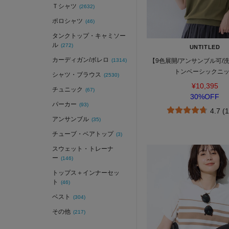
Ｔシャツ
(2632)
ポロシャツ
(46)
タンクトップ・キャミソー
ル
(272)
UNTITLED
カーディガン/ボレロ
(1314)
【9色展開/アンサンブル可/
トンベーシックニ
シャツ・ブラウス
(2530)
¥10,395
チュニック
(67)
30%OFF
パーカー
(93)
4.7 (
アンサンブル
(35)
チューブ・ベアトップ
(3)
スウェット・トレーナ
ー
(146)
トップス＋インナーセッ
ト
(46)
ベスト
(304)
その他
(217)