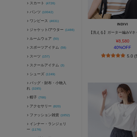
スカート
(4726)
パンツ
(10042)
ワンピース
(4631)
INDIVI
ジャケット/アウター
(1466)
【洗える】ガーター編みVネ
ルームウェア
(50)
¥8,580
40%OFF
スポーツアイテム
(58)
5.0 
スーツ
(157)
スクールアイテム
(3)
シューズ
(1249)
バッグ・財布・小物入
れ
(3285)
帽子
(766)
アクセサリー
(820)
ファッション雑貨
(1652)
インナー・ランジェリ
ー
(1176)