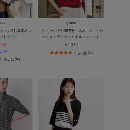
IVI
grove
ェック柄】異素材コ
【シリーズ累計36万枚！名品ニット】や
ブトップス
わらかドライタッチ ドルマンニット
382
¥3,979
OFF
4.5 (20件)
4.3 (3件)