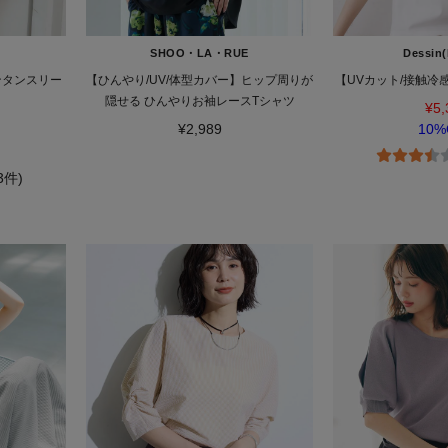
SHOO・LA・RUE
Dessin(
ンタンスリー
【ひんやり/UV/体型カバー】ヒップ周りが
【UVカット/接触冷
隠せる ひんやりお袖レースTシャツ
¥5,
¥2,989
10%
(3件)