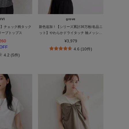
IVI
grove
乾】チェック柄タック
新色追加！【シリーズ累計36万枚/名品ニ
リーブトップス
ット】やわらかドライタッチ 袖メッシュ
編みニット
260
¥3,979
OFF
4.6 (10件)
4.2 (5件)