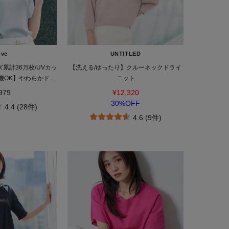
ove
UNTITLED
累計36万枚/UVカッ
【洗える/ゆったり】クルーネックドライ
機OK】やわらかドラ
ニット
五分袖ニット
979
¥12,320
30%OFF
4.4 (28件)
4.6 (9件)