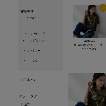
在庫有無
在庫あり
アイテムカテゴリ
ニット/セーター
UNTITLED
【11色展開/体型カバー】前後2WAYフレンチスリーブニット
¥15,400(税込)
カットソー
Ｔシャツ
在庫あり
ステータス
通常