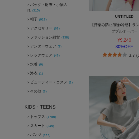
バッグ・財布・小物入
れ
(315)
UNTITLED
帽子
(613)
【汗染み防止/接触冷感】ラ
アクセサリー
(63)
ブプルオーバー
ファッション雑貨
(338)
¥9,240
アンダーウェア
30%OFF
(3)
3.7 
レッグウェア
(49)
水着
(6)
浴衣
(1)
ビューティー・コスメ
(1)
その他
(9)
KIDS・TEENS
トップス
(1788)
スカート
(245)
パンツ
(657)