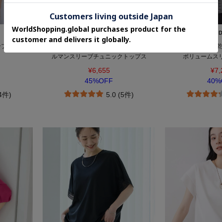
INDIVI
IND
ープルオーバ
【洗える／2WAY／裾ドロスト付き】 ド
【UVケア／吸汗速
ルマンスリーブチュニックトップス
ボリュームス
¥6,655
¥7,
45%OFF
40%
(4件)
5.0 (5件)