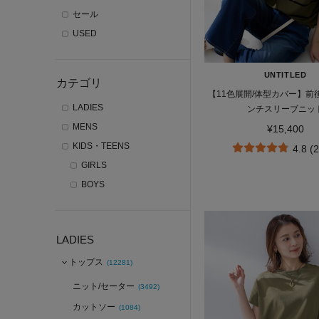
セール
USED
UNTITLED
カテゴリ
【11色展開/体型カバー】前後
LADIES
ンチスリーブニッ
MENS
¥15,400
KIDS・TEENS
4.8 (
GIRLS
BOYS
LADIES
トップス
(12281)
ニット/セーター
(3492)
カットソー
(1084)