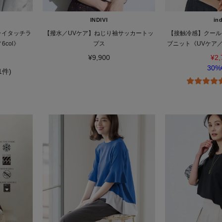
INDIVI
in
ドライタッチラ
【撥水／UVケア】ねじり袖サッカートッ
【接触冷感】クール
col》
プス
ブニット《UVケア／
／9c
¥9,900
¥2,
30%
(1件)