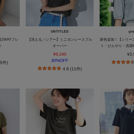
UNTITLED
gr
2WAYフレ
【洗える／シアー】ミニヨンレースプル
新色追加！【シリーズ
ト
オーバー
ト・ひんやり・洗濯
イタッチ 
¥9,240
¥3,
30%OFF
25件)
4.8 (11件)