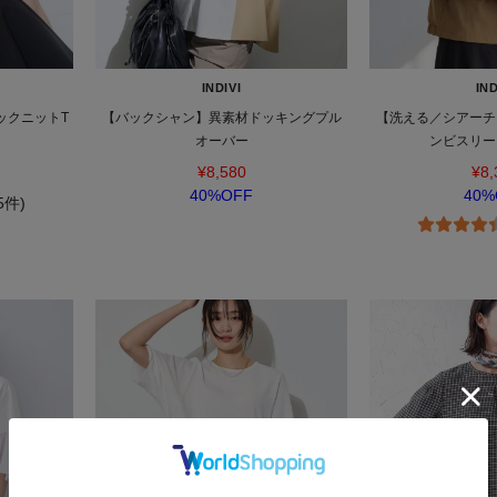
INDIVI
IND
ックニットT
【バックシャン】異素材ドッキングプル
【洗える／シアーチ
オーバー
ンビスリー
¥8,580
¥8,
40%OFF
40%
(5件)