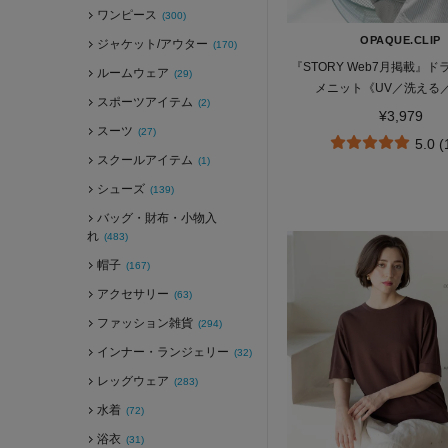
ワンピース
(300)
OPAQUE.CLIP
ジャケット/アウター
(170)
『STORY Web7月掲載』
ルームウェア
(29)
メニット《UV／洗える／6
スポーツアイテム
(2)
¥3,979
スーツ
(27)
5.0 
スクールアイテム
(1)
シューズ
(139)
バッグ・財布・小物入
れ
(483)
帽子
(167)
アクセサリー
(63)
ファッション雑貨
(294)
インナー・ランジェリー
(32)
レッグウェア
(283)
水着
(72)
浴衣
(31)