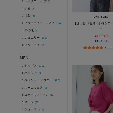
レッグウェア
(317)
水着
(27)
福袋
(6)
UNTITLED
ビューティー・コスメ
(367)
【洗える/華奢見え】袖シア
ー
その他
(22)
¥10,010
ジュエリー
(1623)
30%OFF
マタニティ
(6)
4.8 
MEN
トップス
(3322)
パンツ
(2776)
ジャケット/アウター
(520)
ルームウェア
(9)
スポーツアイテム
(44)
スーツ
(40)
シューズ
(124)