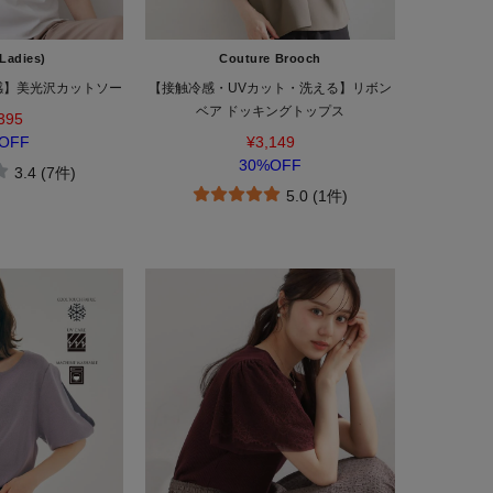
Ladies)
Couture Brooch
感】美光沢カットソー
【接触冷感・UVカット・洗える】リボン
ベア ドッキングトップス
395
OFF
¥3,149
30%OFF
3.4 (7件)
5.0 (1件)