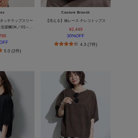
dex
Couture Brooch
タッチラップスリー
【洗える】袖レース テレコトップス
洗濯機OK／XS～3L
¥2,449
ol》
785
30%OFF
OFF
4.3 (7件)
5.0 (2件)