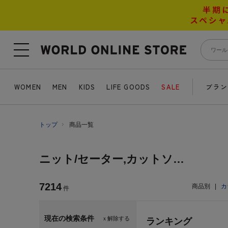
WOMEN
MEN
KIDS
LIFE GOODS
SALE
ブラン
トップ
商品一覧
ニット/セーター,カットソー,Ｔシャツ
7214
商品別
|
カ
件
現在の検索条件
ｘ解除する
ランキング