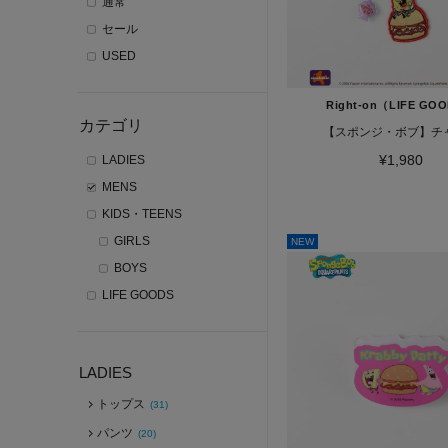
通常
セール
USED
Right-on（LIFE GO
カテゴリ
【スポンジ・ボブ】チ
¥1,980
LADIES
MENS
KIDS・TEENS
GIRLS
NEW
BOYS
LIFE GOODS
LADIES
トップス
(31)
パンツ
(20)