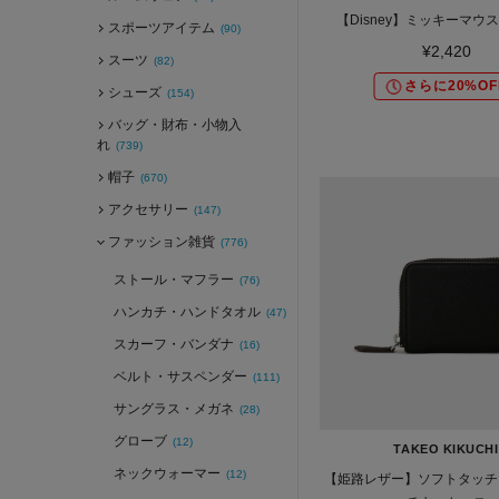
【Disney】ミッキーマウ
スポーツアイテム
(90)
¥2,420
スーツ
(82)
さらに20%OF
シューズ
(154)
バッグ・財布・小物入
れ
(739)
帽子
(670)
アクセサリー
(147)
ファッション雑貨
(776)
ストール・マフラー
(76)
ハンカチ・ハンドタオル
(47)
スカーフ・バンダナ
(16)
ベルト・サスペンダー
(111)
サングラス・メガネ
(28)
グローブ
(12)
TAKEO KIKUCHI
ネックウォーマー
(12)
【姫路レザー】ソフトタッチ