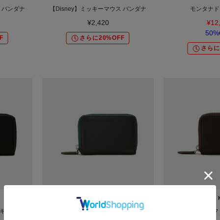
ス バンダナ
【Disney】ミッキーマウス バンダナ
モンタナド
¥2,420
¥12
50%
F
さらに20%OFF
さらに
TAKEO KIKUCHI
TAKEO 
キップ マル
【姫路レザー】ソフトタッチキップ マル
【姫路レザー】ソフ