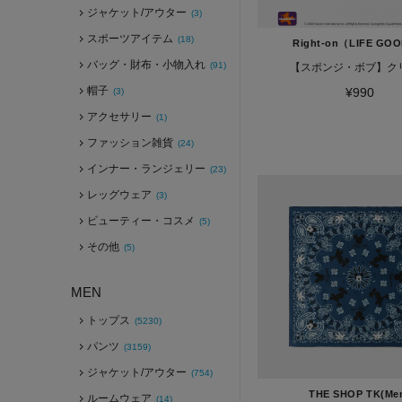
ジャケット/アウター
(3)
スポーツアイテム
(18)
Right-on（LIFE GO
バッグ・財布・小物入れ
(91)
【スポンジ・ボブ】ク
帽子
¥990
(3)
アクセサリー
(1)
ファッション雑貨
(24)
インナー・ランジェリー
(23)
レッグウェア
(3)
ビューティー・コスメ
(5)
その他
(5)
MEN
トップス
(5230)
パンツ
(3159)
ジャケット/アウター
(754)
THE SHOP TK(Me
ルームウェア
(14)