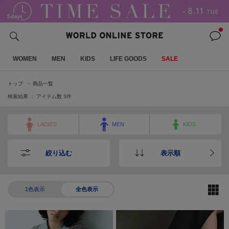
WOMEN
MEN
KIDS
LIFE GOODS
SALE
トップ
商品一覧
検索結果 ： アイテム数
3
件
LADIES
MEN
KIDS
絞り込む
表示順
1色表示
全色表示