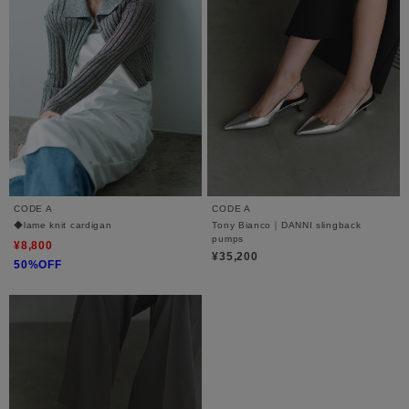
CODE A
CODE A
◆lame knit cardigan
Tony Bianco｜DANNI slingback
pumps
¥8,800
¥35,200
50%OFF